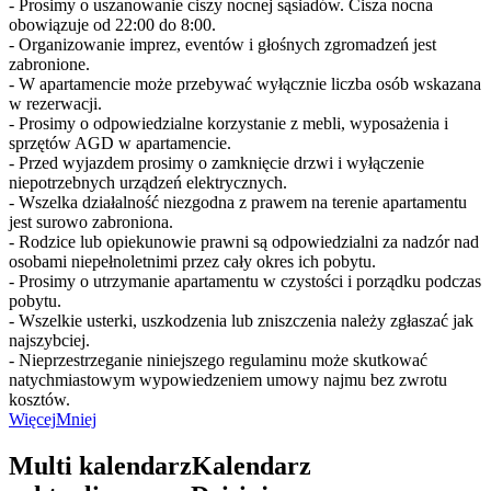
- Prosimy o uszanowanie ciszy nocnej sąsiadów. Cisza nocna
obowiązuje od 22:00 do 8:00.
- Organizowanie imprez, eventów i głośnych zgromadzeń jest
zabronione.
- W apartamencie może przebywać wyłącznie liczba osób wskazana
w rezerwacji.
- Prosimy o odpowiedzialne korzystanie z mebli, wyposażenia i
sprzętów AGD w apartamencie.
- Przed wyjazdem prosimy o zamknięcie drzwi i wyłączenie
niepotrzebnych urządzeń elektrycznych.
- Wszelka działalność niezgodna z prawem na terenie apartamentu
jest surowo zabroniona.
- Rodzice lub opiekunowie prawni są odpowiedzialni za nadzór nad
osobami niepełnoletnimi przez cały okres ich pobytu.
- Prosimy o utrzymanie apartamentu w czystości i porządku podczas
pobytu.
- Wszelkie usterki, uszkodzenia lub zniszczenia należy zgłaszać jak
najszybciej.
- Nieprzestrzeganie niniejszego regulaminu może skutkować
natychmiastowym wypowiedzeniem umowy najmu bez zwrotu
kosztów.
Więcej
Mniej
Multi kalendarz
Kalendarz