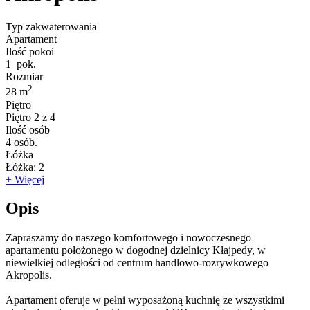
Typ zakwaterowania
Apartament
Ilość pokoi
1
pok.
Rozmiar
2
28 m
Piętro
Piętro
2 z 4
Ilość osób
4
osób.
Łóżka
Łóżka:
2
+ Więcej
Opis
Zapraszamy do naszego komfortowego i nowoczesnego
apartamentu położonego w dogodnej dzielnicy Kłajpedy, w
niewielkiej odległości od centrum handlowo-rozrywkowego
Akropolis.
Apartament oferuje w pełni wyposażoną kuchnię ze wszystkimi