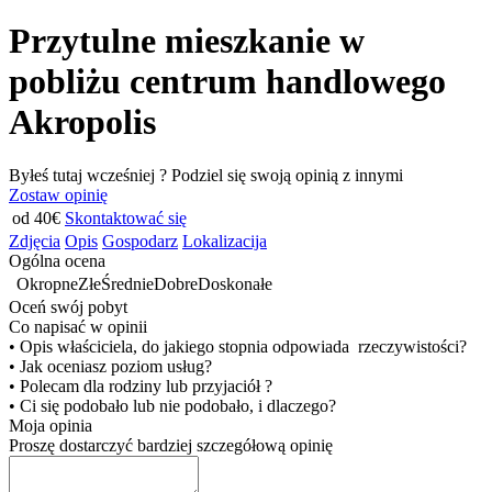
Przytulne mieszkanie w
pobliżu centrum handlowego
Akropolis
Byłeś tutaj wcześniej ? Podziel się swoją opinią z innymi
Zostaw opinię
od 40€
Skontaktować się
Zdjęcia
Opis
Gospodarz
Lokalizacija
Ogólna ocena
Okropne
Złe
Średnie
Dobre
Doskonałe
Oceń swój pobyt
Co napisać w opinii
• Opis właściciela, do jakiego stopnia odpowiada rzeczywistości?
• Jak oceniasz poziom usług?
• Polecam dla rodziny lub przyjaciół ?
• Ci się podobało lub nie podobało, i dlaczego?
Moja opinia
Proszę dostarczyć bardziej szczegółową opinię