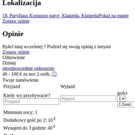
Lokalizacija
18, Paryžiaus Komunos gatvė, Klaipėda, Klaipeda
Pokaż na mapie
Zostaw opinię
Opinie
Byłeś tutaj wcześniej ? Podziel się swoją opinią z innymi
Zostaw opinię
Odnowione
Dzisiaj
nieodpowiednie ogłoszenie
40 - 100
€
za noc 2 osób.
ⓘ
Twoje zamówienie
Przyjazd
Wyjazd
gości
Kiedy wy przybywacie?
Minimum nocy:
1
€
Dodatkowy gość po 2:
10
€
Wynajem do 3 godzin:
40