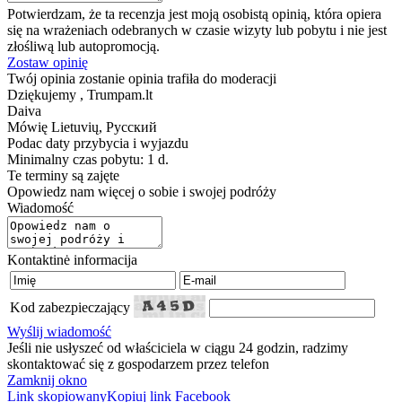
Potwierdzam, że ta recenzja jest moją osobistą opinią, która opiera
się na wrażeniach odebranych w czasie wizyty lub pobytu i nie jest
złośliwą lub autopromocją.
Zostaw opinię
Twój opinia zostanie opinia trafiła do moderacji
Dziękujemy , Trumpam.lt
Daiva
Mówię
Lietuvių, Русский
Podac daty przybycia i wyjazdu
Minimalny czas pobytu: 1 d.
Te terminy są zajęte
Opowiedz nam więcej o sobie i swojej podróży
Wiadomość
Kontaktinė informacija
Kod zabezpieczający
Wyślij wiadomość
Jeśli nie usłyszeć od właściciela w ciągu 24 godzin, radzimy
skontaktować się z gospodarzem przez telefon
Zamknij okno
Link skopiowany
Kopiuj link
Facebook