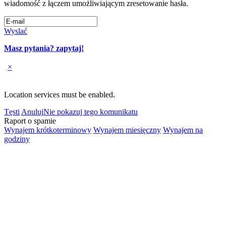
wiadomość z łączem umożliwiającym zresetowanie hasła.
Wyslać
Masz pytania? zapytaj!
×
Location services must be enabled.
Tęsti
Anuluj
Nie pokazuj tego komunikatu
Raport o spamie
Wynajem krótkoterminowy
Wynajem miesięczny
Wynajem na
godziny