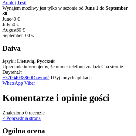
Anuluj
Tęsti
Wynajem możliwy jest tylko w sezonie od
June 1
do
September
30
.
June
40 €
July
50 €
August
60 €
September
100 €
Daiva
Języki:
Lietuvių, Русский
Uprzejmie informujemy, że numer telefonu znalazłeś na stronie
Dayrent.lt
+37064038860
Dzwonić
Użyj innych aplikacji
WhatsApp
Viber
Komentarze i opinie gości
Znaleziono 0 recenzje
< Poprzednia strona
Ogólna ocena