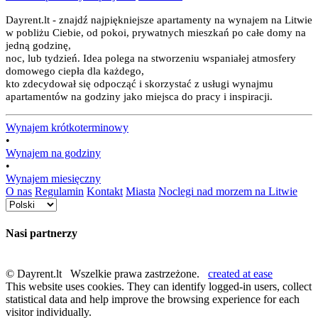
Dayrent.lt - znajdź najpiękniejsze apartamenty na wynajem na Litwie
w pobliżu Ciebie, od pokoi, prywatnych mieszkań po całe domy na
jedną godzinę,
noc, lub tydzień. Idea polega na stworzeniu wspaniałej atmosfery
domowego ciepła dla każdego,
kto zdecydował się odpocząć i skorzystać z usługi wynajmu
apartamentów na godziny jako miejsca do pracy i inspiracji.
Wynajem krótkoterminowy
•
Wynajem na godziny
•
Wynajem miesięczny
O nas
Regulamin
Kontakt
Miasta
Noclegi nad morzem na Litwie
Nasi partnerzy
© Dayrent.lt Wszelkie prawa zastrzeżone.
created at ease
This website uses cookies. They can identify logged-in users, collect
statistical data and help improve the browsing experience for each
visitor individually.