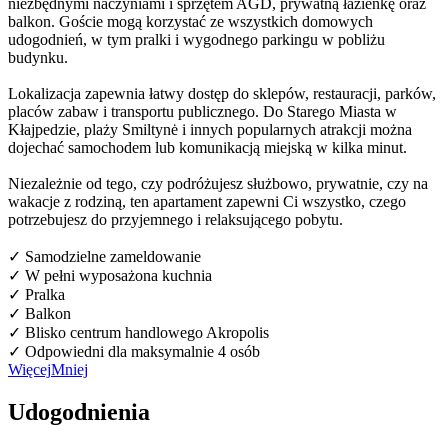
niezbędnymi naczyniami i sprzętem AGD, prywatną łazienkę oraz
balkon. Goście mogą korzystać ze wszystkich domowych
udogodnień, w tym pralki i wygodnego parkingu w pobliżu
budynku.
Lokalizacja zapewnia łatwy dostęp do sklepów, restauracji, parków,
placów zabaw i transportu publicznego. Do Starego Miasta w
Kłajpedzie, plaży Smiltynė i innych popularnych atrakcji można
dojechać samochodem lub komunikacją miejską w kilka minut.
Niezależnie od tego, czy podróżujesz służbowo, prywatnie, czy na
wakacje z rodziną, ten apartament zapewni Ci wszystko, czego
potrzebujesz do przyjemnego i relaksującego pobytu.
✓ Samodzielne zameldowanie
✓ W pełni wyposażona kuchnia
✓ Pralka
✓ Balkon
✓ Blisko centrum handlowego Akropolis
✓ Odpowiedni dla maksymalnie 4 osób
Więcej
Mniej
Udogodnienia