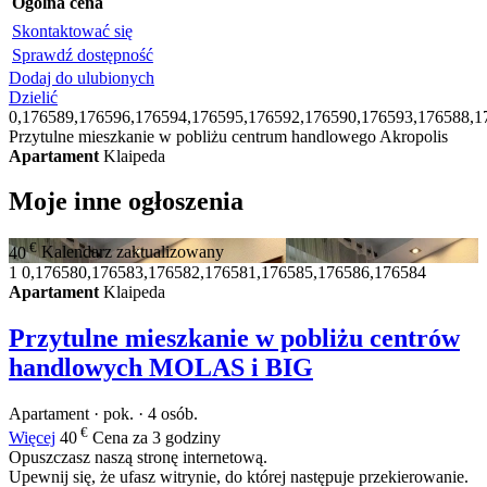
Ogólna cena
Skontaktować się
Sprawdź dostępność
Dodaj do ulubionych
Dzielić
0,176589,176596,176594,176595,176592,176590,176593,176588,1
Przytulne mieszkanie w pobliżu centrum handlowego Akropolis
Apartament
Klaipeda
Moje inne ogłoszenia
€
40
Kalendarz zaktualizowany
1
0,176580,176583,176582,176581,176585,176586,176584
Apartament
Klaipeda
Przytulne mieszkanie w pobliżu centrów
handlowych MOLAS i BIG
Apartament · pok. · 4 osób.
€
Więcej
40
Cena za 3 godziny
Opuszczasz naszą stronę internetową.
Upewnij się, że ufasz witrynie, do której następuje przekierowanie.