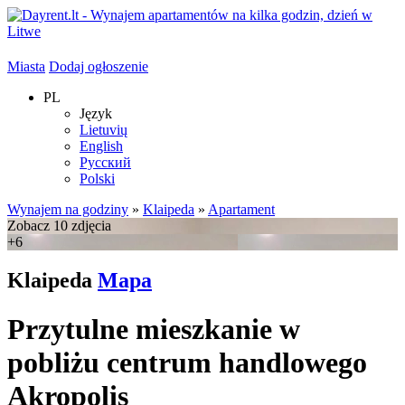
Miasta
Dodaj ogłoszenie
PL
Język
Lietuvių
English
Русский
Polski
Wynajem na godziny
»
Klaipeda
»
Apartament
Zobacz 10 zdjęcia
+6
Klaipeda
Mapa
Przytulne mieszkanie w
pobliżu centrum handlowego
Akropolis