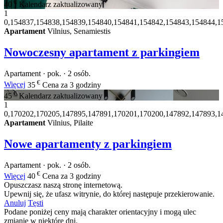
€
40
Kalendarz zaktualizowany
1
0,154837,154838,154839,154840,154841,154842,154843,154844,1
Apartament
Vilnius, Senamiestis
Nowoczesny apartament z parkingiem
Apartament · pok. · 2 osób.
€
Więcej
35
Cena za 3 godziny
€
45
Kalendarz zaktualizowany
1
0,170202,170205,147895,147891,170201,170200,147892,147893,1
Apartament
Vilnius, Pilaite
Nowe apartamenty z parkingiem
Apartament · pok. · 2 osób.
€
Więcej
40
Cena za 3 godziny
Opuszczasz naszą stronę internetową.
Upewnij się, że ufasz witrynie, do której następuje przekierowanie.
Anuluj
Tęsti
Podane poniżej ceny mają charakter orientacyjny i mogą ulec
zmianie w niektóre dni.