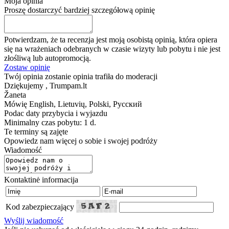
Moja opinia
Proszę dostarczyć bardziej szczegółową opinię
Potwierdzam, że ta recenzja jest moją osobistą opinią, która opiera
się na wrażeniach odebranych w czasie wizyty lub pobytu i nie jest
złośliwą lub autopromocją.
Zostaw opinię
Twój opinia zostanie opinia trafiła do moderacji
Dziękujemy , Trumpam.lt
Žaneta
Mówię
English, Lietuvių, Polski, Русский
Podac daty przybycia i wyjazdu
Minimalny czas pobytu: 1 d.
Te terminy są zajęte
Opowiedz nam więcej o sobie i swojej podróży
Wiadomość
Kontaktinė informacija
Kod zabezpieczający
Wyślij wiadomość