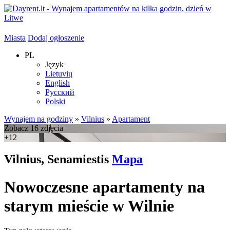
Miasta
Dodaj ogłoszenie
PL
Język
Lietuvių
English
Русский
Polski
Wynajem na godziny
»
Vilnius
»
Apartament
Zobacz 16 zdjęcia
+12
Vilnius, Senamiestis
Mapa
Nowoczesne apartamenty na
starym mieście w Wilnie