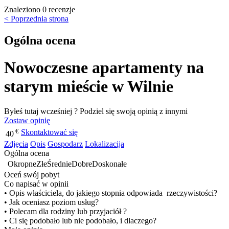
Znaleziono 0 recenzje
< Poprzednia strona
Ogólna ocena
Nowoczesne apartamenty na
starym mieście w Wilnie
Byłeś tutaj wcześniej ? Podziel się swoją opinią z innymi
Zostaw opinię
€
Skontaktować się
40
Zdjęcia
Opis
Gospodarz
Lokalizacija
Ogólna ocena
Okropne
Złe
Średnie
Dobre
Doskonałe
Oceń swój pobyt
Co napisać w opinii
• Opis właściciela, do jakiego stopnia odpowiada rzeczywistości?
• Jak oceniasz poziom usług?
• Polecam dla rodziny lub przyjaciół ?
• Ci się podobało lub nie podobało, i dlaczego?