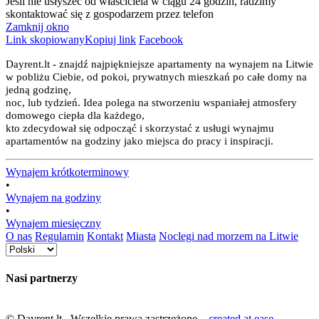
Jeśli nie usłyszeć od właściciela w ciągu 24 godzin, radzimy
skontaktować się z gospodarzem przez telefon
Zamknij okno
Link skopiowany
Kopiuj link
Facebook
Dayrent.lt - znajdź najpiękniejsze apartamenty na wynajem na Litwie
w pobliżu Ciebie, od pokoi, prywatnych mieszkań po całe domy na
jedną godzinę,
noc, lub tydzień. Idea polega na stworzeniu wspaniałej atmosfery
domowego ciepła dla każdego,
kto zdecydował się odpocząć i skorzystać z usługi wynajmu
apartamentów na godziny jako miejsca do pracy i inspiracji.
Wynajem krótkoterminowy
•
Wynajem na godziny
•
Wynajem miesięczny
O nas
Regulamin
Kontakt
Miasta
Noclegi nad morzem na Litwie
Nasi partnerzy
© Dayrent.lt Wszelkie prawa zastrzeżone.
created at ease