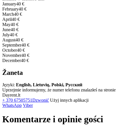
January
40 €
February
40 €
March
40 €
April
40 €
May
40 €
June
40 €
July
40 €
August
40 €
September
40 €
October
40 €
November
40 €
December
40 €
Žaneta
Języki:
English, Lietuvių, Polski, Русский
Uprzejmie informujemy, że numer telefonu znalazłeś na stronie
Dayrent.lt
+ 370 67505751
Dzwonić
Użyj innych aplikacji
WhatsApp
Viber
Komentarze i opinie gości