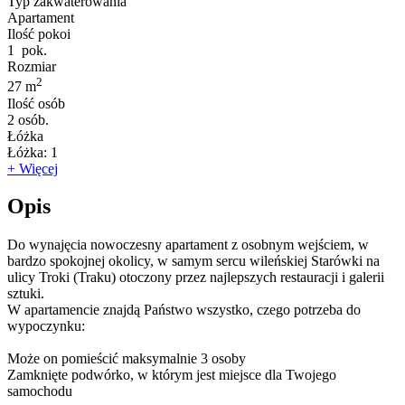
Typ zakwaterowania
Apartament
Ilość pokoi
1
pok.
Rozmiar
2
27 m
Ilość osób
2
osób.
Łóżka
Łóżka:
1
+ Więcej
Opis
Do wynajęcia nowoczesny apartament z osobnym wejściem, w
bardzo spokojnej okolicy, w samym sercu wileńskiej Starówki na
ulicy Troki (Traku) otoczony przez najlepszych restauracji i galerii
sztuki.
W apartamencie znajdą Państwo wszystko, czego potrzeba do
wypoczynku:
Może on pomieścić maksymalnie 3 osoby
Zamknięte podwórko, w którym jest miejsce dla Twojego
samochodu