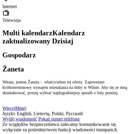
Internet
Telewizja
Multi kalendarz
Kalendarz
zaktualizowany
Dzisiaj
Gospodarz
Žaneta
Witam, jestem Žaneta - właścicielem tej oferty. Zapewniam
krótkoterminowy wynajem mieszkania na doby w Wilnie. Aby się ze mną
skontaktować, proszę wybrać najdogodniejszy sposób z listy poniżej.
Więcej
Mniej
Języki:
English, Lietuvių, Polski, Русский
Wyślij wiadomość
Pokaż numer telefonu
Ze względów bezpieczeństwa zalecamy komunikowanie się
wyłącznie za pośrednictwem funkcji wiadomości trumpam.lt.