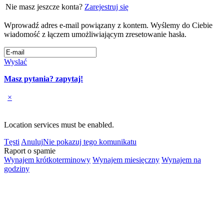
Nie masz jeszcze konta?
Zarejestruj się
Wprowadź adres e-mail powiązany z kontem. Wyślemy do Ciebie
wiadomość z łączem umożliwiającym zresetowanie hasła.
Wyslać
Masz pytania? zapytaj!
×
Location services must be enabled.
Tęsti
Anuluj
Nie pokazuj tego komunikatu
Raport o spamie
Wynajem krótkoterminowy
Wynajem miesięczny
Wynajem na
godziny