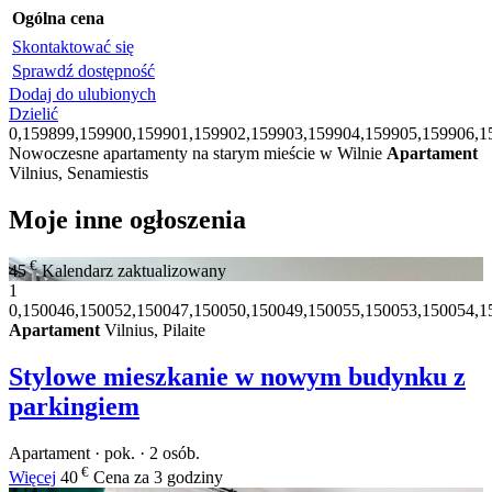
Ogólna cena
Skontaktować się
Sprawdź dostępność
Dodaj do ulubionych
Dzielić
0,159899,159900,159901,159902,159903,159904,159905,159906,1
Nowoczesne apartamenty na starym mieście w Wilnie
Apartament
Vilnius, Senamiestis
Moje inne ogłoszenia
€
45
Kalendarz zaktualizowany
1
0,150046,150052,150047,150050,150049,150055,150053,150054,1
Apartament
Vilnius, Pilaite
Stylowe mieszkanie w nowym budynku z
parkingiem
Apartament · pok. · 2 osób.
€
Więcej
40
Cena za 3 godziny