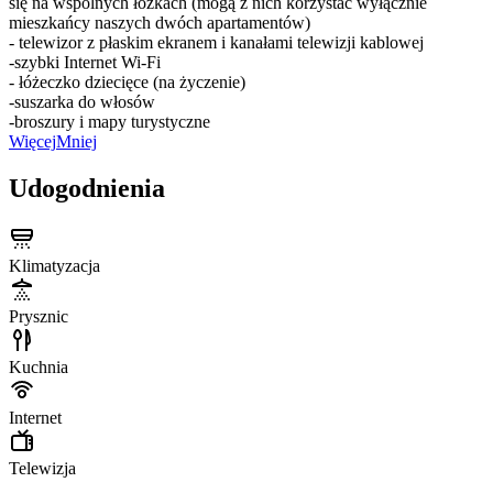
się na wspólnych łóżkach (mogą z nich korzystać wyłącznie
mieszkańcy naszych dwóch apartamentów)
- telewizor z płaskim ekranem i kanałami telewizji kablowej
-szybki Internet Wi-Fi
- łóżeczko dziecięce (na życzenie)
-suszarka do włosów
-broszury i mapy turystyczne
Więcej
Mniej
Udogodnienia
Klimatyzacja
Prysznic
Kuchnia
Internet
Telewizja