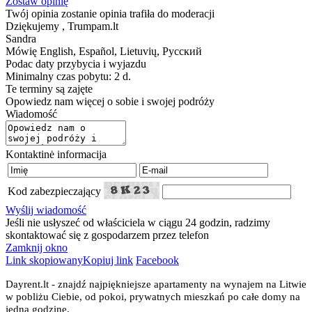
Zostaw opinię
Twój opinia zostanie opinia trafiła do moderacji
Dziękujemy , Trumpam.lt
Sandra
Mówię
English, Español, Lietuvių, Русский
Podac daty przybycia i wyjazdu
Minimalny czas pobytu: 2 d.
Te terminy są zajęte
Opowiedz nam więcej o sobie i swojej podróży
Wiadomość
Kontaktinė informacija
Kod zabezpieczający
Wyślij wiadomość
Jeśli nie usłyszeć od właściciela w ciągu 24 godzin, radzimy
skontaktować się z gospodarzem przez telefon
Zamknij okno
Link skopiowany
Kopiuj link
Facebook
Dayrent.lt - znajdź najpiękniejsze apartamenty na wynajem na Litwie
w pobliżu Ciebie, od pokoi, prywatnych mieszkań po całe domy na
jedną godzinę,