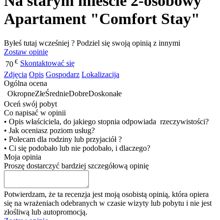
Na starym mieście 2-osobowy
Apartament "Comfort Stay"
Byłeś tutaj wcześniej ? Podziel się swoją opinią z innymi
Zostaw opinię
€
Skontaktować się
70
Zdjęcia
Opis
Gospodarz
Lokalizacija
Ogólna ocena
Okropne
Złe
Średnie
Dobre
Doskonałe
Oceń swój pobyt
Co napisać w opinii
• Opis właściciela, do jakiego stopnia odpowiada rzeczywistości?
• Jak oceniasz poziom usług?
• Polecam dla rodziny lub przyjaciół ?
• Ci się podobało lub nie podobało, i dlaczego?
Moja opinia
Proszę dostarczyć bardziej szczegółową opinię
Potwierdzam, że ta recenzja jest moją osobistą opinią, która opiera
się na wrażeniach odebranych w czasie wizyty lub pobytu i nie jest
złośliwą lub autopromocją.