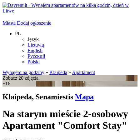
Miasta
Dodaj ogłoszenie
PL
Język
Lietuvių
English
Русский
Polski
Wynajem na godziny
»
Klaipeda
»
Apartament
Zobacz 20 zdjęcia
+16
Klaipeda, Senamiestis
Mapa
Na starym mieście 2-osobowy
Apartament "Comfort Stay"