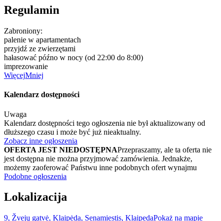
Regulamin
Zabroniony:
palenie w apartamentach
przyjdź ze zwierzętami
hałasować późno w nocy (od 22:00 do 8:00)
imprezowanie
Więcej
Mniej
Kalendarz dostępności
Uwaga
Kalendarz dostępności tego ogłoszenia nie był aktualizowany od
dłuższego czasu i może być już nieaktualny.
Zobacz inne ogłoszenia
OFERTA JEST NIEDOSTĘPNA
Przepraszamy, ale ta oferta nie
jest dostępna nie można przyjmować zamówienia. Jednakże,
możemy zaoferować Państwu inne podobnych ofert wynajmu
Podobne ogłoszenia
Lokalizacija
9, Žvejų gatvė, Klaipėda, Senamiestis, Klaipeda
Pokaż na mapie