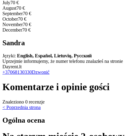
July
70 €
August
70 €
September
70 €
October
70 €
November
70 €
December
70 €
Sandra
Języki:
English, Español, Lietuvių, Русский
Uprzejmie informujemy, że numer telefonu znalazłeś na stronie
Dayrent.lt
+37068130330
Dzwonić
Komentarze i opinie gości
Znaleziono 0 recenzje
< Poprzednia strona
Ogólna ocena