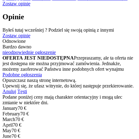
Zostaw opinię
Opinie
Byłeś tutaj wcześniej ? Podziel się swoją opinią z innymi
Zostaw opinię
Odnowione
Bardzo dawno
nieodpowiednie ogłoszenie
OFERTA JEST NIEDOSTĘPNA
Przepraszamy, ale ta oferta nie
jest dostępna nie można przyjmować zamówienia. Jednakże,
możemy zaoferować Państwu inne podobnych ofert wynajmu
Podobne ogłoszenia
Opuszczasz naszą stronę internetową.
Upewnij się, że ufasz witrynie, do której następuje przekierowanie.
Anuluj
Tęsti
Podane poniżej ceny mają charakter orientacyjny i mogą ulec
zmianie w niektóre dni.
January
70 €
February
70 €
March
70 €
April
70 €
May
70 €
June
70 €