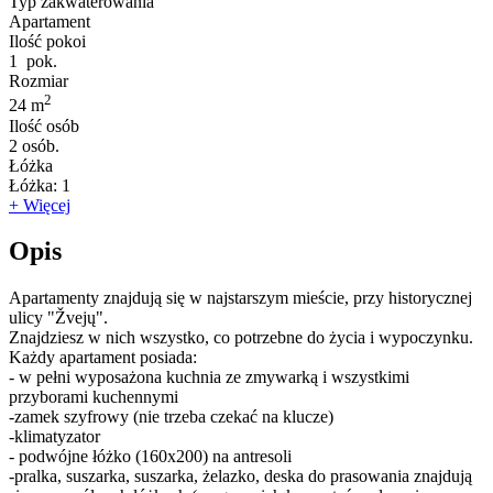
Typ zakwaterowania
Apartament
Ilość pokoi
1
pok.
Rozmiar
2
24 m
Ilość osób
2
osób.
Łóżka
Łóżka:
1
+ Więcej
Opis
Apartamenty znajdują się w najstarszym mieście, przy historycznej
ulicy "Žvejų".
Znajdziesz w nich wszystko, co potrzebne do życia i wypoczynku.
Każdy apartament posiada:
- w pełni wyposażona kuchnia ze zmywarką i wszystkimi
przyborami kuchennymi
-zamek szyfrowy (nie trzeba czekać na klucze)
-klimatyzator
- podwójne łóżko (160x200) na antresoli
-pralka, suszarka, suszarka, żelazko, deska do prasowania znajdują