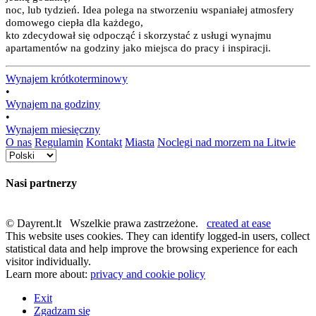
noc, lub tydzień. Idea polega na stworzeniu wspaniałej atmosfery
domowego ciepła dla każdego,
kto zdecydował się odpocząć i skorzystać z usługi wynajmu
apartamentów na godziny jako miejsca do pracy i inspiracji.
Wynajem krótkoterminowy
•
Wynajem na godziny
•
Wynajem miesięczny
O nas
Regulamin
Kontakt
Miasta
Noclegi nad morzem na Litwie
Nasi partnerzy
© Dayrent.lt Wszelkie prawa zastrzeżone.
created at ease
This website uses cookies. They can identify logged-in users, collect
statistical data and help improve the browsing experience for each
visitor individually.
Learn more about:
privacy and cookie policy
Exit
Zgadzam się