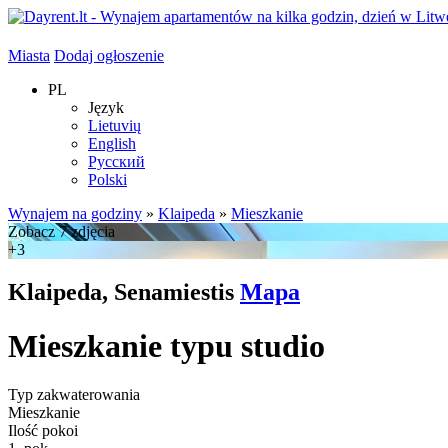
Miasta
Dodaj ogłoszenie
PL
Język
Lietuvių
English
Русский
Polski
Wynajem na godziny
»
Klaipeda
»
Mieszkanie
Zobacz 7 zdjęcia
+3
Klaipeda, Senamiestis
Mapa
Mieszkanie typu studio
Typ zakwaterowania
Mieszkanie
Ilość pokoi