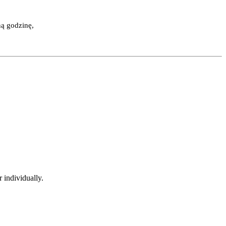
ną godzinę,
 individually.