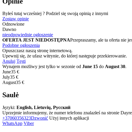
Opinie
Byłeś tutaj wcześniej ? Podziel się swoją opinią z innymi
Zostaw opinię
Odnowione
Dawno
nieodpowiednie ogłoszenie
OFERTA JEST NIEDOSTĘPNA
Przepraszamy, ale ta oferta ni
Podobne ogłoszenia
Opuszczasz naszą stronę internetową.
Upewnij się, że ufasz witrynie, do której następuje przekierowanie.
Anuluj
Tęsti
Wynajem możliwy jest tylko w sezonie od
June 15
do
August 30
.
June
35 €
July
35 €
August
35 €
Saulė
Języki:
English, Lietuvių, Русский
Uprzejmie informujemy, że numer telefonu znalazłeś na stronie Dayren
+37060356323
Dzwonić
Użyj innych aplikacji
WhatsApp
Viber