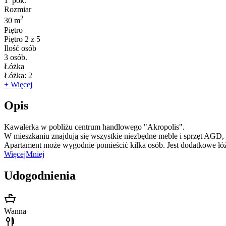
1
pok.
Rozmiar
2
30 m
Piętro
Piętro
2 z 5
Ilość osób
3
osób.
Łóżka
Łóżka:
2
+ Więcej
Opis
Kawalerka w pobliżu centrum handlowego "Akropolis".
W mieszkaniu znajdują się wszystkie niezbędne meble i sprzęt AGD,
Apartament może wygodnie pomieścić kilka osób. Jest dodatkowe łó
Więcej
Mniej
Udogodnienia
Wanna