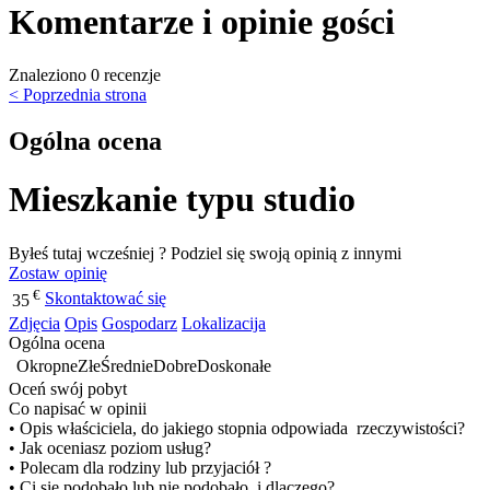
Komentarze i opinie gości
Znaleziono 0 recenzje
< Poprzednia strona
Ogólna ocena
Mieszkanie typu studio
Byłeś tutaj wcześniej ? Podziel się swoją opinią z innymi
Zostaw opinię
€
Skontaktować się
35
Zdjęcia
Opis
Gospodarz
Lokalizacija
Ogólna ocena
Okropne
Złe
Średnie
Dobre
Doskonałe
Oceń swój pobyt
Co napisać w opinii
• Opis właściciela, do jakiego stopnia odpowiada rzeczywistości?
• Jak oceniasz poziom usług?
• Polecam dla rodziny lub przyjaciół ?
• Ci się podobało lub nie podobało, i dlaczego?