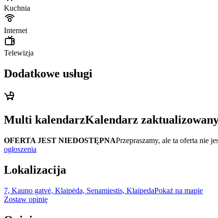
Kuchnia
Internet
Telewizja
Dodatkowe usługi
Multi kalendarz
Kalendarz zaktualizowan
OFERTA JEST NIEDOSTĘPNA
Przepraszamy, ale ta oferta ni
ogłoszenia
Lokalizacija
7, Kauno gatvė, Klaipėda, Senamiestis, Klaipeda
Pokaż na mapie
Zostaw opinię