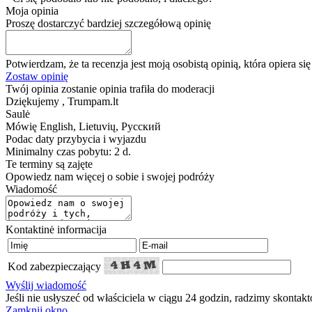
Moja opinia
Proszę dostarczyć bardziej szczegółową opinię
Potwierdzam, że ta recenzja jest moją osobistą opinią, która opiera s
Zostaw opinię
Twój opinia zostanie opinia trafiła do moderacji
Dziękujemy , Trumpam.lt
Saulė
Mówię
English, Lietuvių, Русский
Podac daty przybycia i wyjazdu
Minimalny czas pobytu: 2 d.
Te terminy są zajęte
Opowiedz nam więcej o sobie i swojej podróży
Wiadomość
Kontaktinė informacija
Kod zabezpieczający
Wyślij wiadomość
Jeśli nie usłyszeć od właściciela w ciągu 24 godzin, radzimy skontak
Zamknij okno