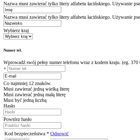
Nazwa musi zawierać tylko litery alfabetu łacińskiego. Używanie ps
Nazwa musi zawierać tylko litery alfabetu łacińskiego. Używanie ps
Wybierz kraj
Numer tel.
Wprowadź swój pełny numer telefonu wraz z kodem kraju. (eg. 370
+
Co najmniej 12 znaków.
Musi zawierać jedną wielką literę
Musi zawierać jedną małą literę
Musi być jedną liczbą
Hasło
Powtórz hasło
Kod bezpieczeństwa *
Odnowić