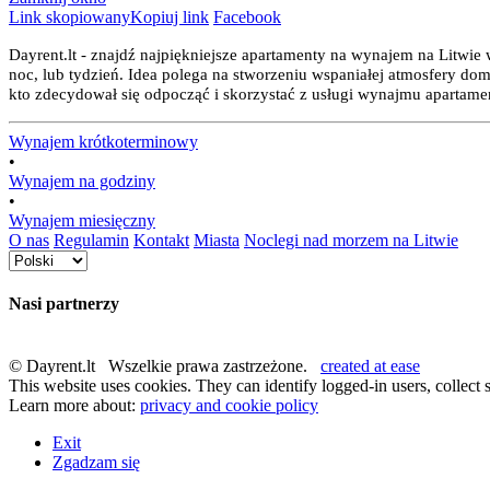
Link skopiowany
Kopiuj link
Facebook
Dayrent.lt - znajdź najpiękniejsze apartamenty na wynajem na Litwie
noc, lub tydzień. Idea polega na stworzeniu wspaniałej atmosfery do
kto zdecydował się odpocząć i skorzystać z usługi wynajmu apartament
Wynajem krótkoterminowy
•
Wynajem na godziny
•
Wynajem miesięczny
O nas
Regulamin
Kontakt
Miasta
Noclegi nad morzem na Litwie
Nasi partnerzy
© Dayrent.lt Wszelkie prawa zastrzeżone.
created at ease
This website uses cookies. They can identify logged-in users, collect s
Learn more about:
privacy and cookie policy
Exit
Zgadzam się