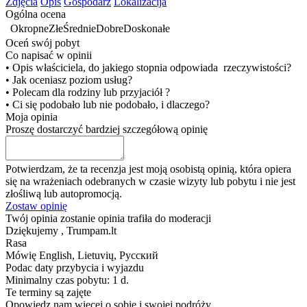
Zdjęcia
Opis
Gospodarz
Lokalizacija
Ogólna ocena
Okropne
Złe
Średnie
Dobre
Doskonałe
Oceń swój pobyt
Co napisać w opinii
• Opis właściciela, do jakiego stopnia odpowiada rzeczywistości?
• Jak oceniasz poziom usług?
• Polecam dla rodziny lub przyjaciół ?
• Ci się podobało lub nie podobało, i dlaczego?
Moja opinia
Proszę dostarczyć bardziej szczegółową opinię
Potwierdzam, że ta recenzja jest moją osobistą opinią, która opiera
się na wrażeniach odebranych w czasie wizyty lub pobytu i nie jest
złośliwą lub autopromocją.
Zostaw opinię
Twój opinia zostanie opinia trafiła do moderacji
Dziękujemy , Trumpam.lt
Rasa
Mówię
English, Lietuvių, Русский
Podac daty przybycia i wyjazdu
Minimalny czas pobytu: 1 d.
Te terminy są zajęte
Opowiedz nam więcej o sobie i swojej podróży