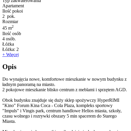
Typ zakwaterowania
Apartament
Ilość pokoi
2
pok.
Rozmiar
2
45 m
Ilość osób
4
osób.
Łóżka
Łóżka:
2
+ Więcej
Opis
Do wynajęcia nowe, komfortowe mieszkanie w nowym budynku z
ładnym panoramą na miasto.
2 pokojowe mieszkanie blisko centrum z meblami i sprzętem AGD.
Obok budynku znajduje się duży sklep spożywczy HyperRIMI
"Kino" Forum Kina Coca - Cola Plaza, kompleks sportowy
"Impuls" i Vingis park, centrum handlowe Helios miasta, szkoły,
czasu wolnego i rozrywki obszary 5 min spacerem do Starego
Miasta.