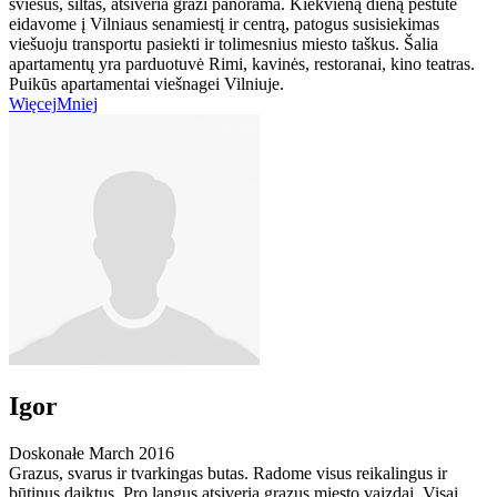
šviesus, šiltas, atsiveria graži panorama. Kiekvieną dieną pėstute
eidavome į Vilniaus senamiestį ir centrą, patogus susisiekimas
viešuoju transportu pasiekti ir tolimesnius miesto taškus. Šalia
apartamentų yra parduotuvė Rimi, kavinės, restoranai, kino teatras.
Puikūs apartamentai viešnagei Vilniuje.
Więcej
Mniej
Igor
Doskonałe
March 2016
Grazus, svarus ir tvarkingas butas. Radome visus reikalingus ir
būtinus daiktus. Pro langus atsiveria grazus miesto vaizdai. Visai