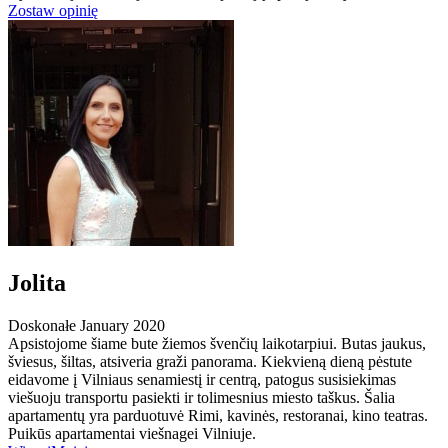
Zostaw opinię
Jolita
Doskonałe
January 2020
Apsistojome šiame bute žiemos švenčių laikotarpiui. Butas jaukus,
šviesus, šiltas, atsiveria graži panorama. Kiekvieną dieną pėstute
eidavome į Vilniaus senamiestį ir centrą, patogus susisiekimas
viešuoju transportu pasiekti ir tolimesnius miesto taškus. Šalia
apartamentų yra parduotuvė Rimi, kavinės, restoranai, kino teatras.
Puikūs apartamentai viešnagei Vilniuje.