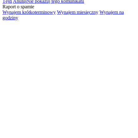
Tęsti
Anuluj
Nie pokazuj tego komunikatu
Raport o spamie
Wynajem krótkoterminowy
Wynajem miesięczny
Wynajem na
godziny