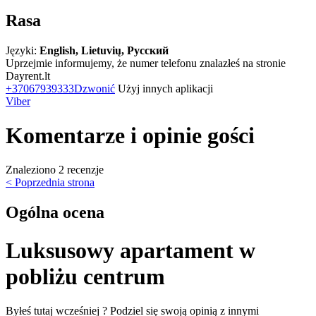
Rasa
Języki:
English, Lietuvių, Русский
Uprzejmie informujemy, że numer telefonu znalazłeś na stronie
Dayrent.lt
+37067939333
Dzwonić
Użyj innych aplikacji
Viber
Komentarze i opinie gości
Znaleziono 2 recenzje
< Poprzednia strona
Ogólna ocena
Luksusowy apartament w
pobliżu centrum
Byłeś tutaj wcześniej ? Podziel się swoją opinią z innymi