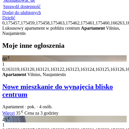
Skontaktować się
Sprawdź dostępność
Dodaj do ulubionych
Dzielić
0,175457,175459,175458,175463,175462,175461,175460,166263,1
Luksusowy apartament w pobliżu centrum
Apartament
Vilnius,
Naujamiestis
Moje inne ogłoszenia
€
60
1
0,163119,163120,163121,163122,163123,163124,163125,163126,1
Apartament
Vilnius, Naujamiestis
Nowe mieszkanie do wynajęcia blisko
centrum
Apartament · pok. · 4 osób.
€
Więcej
35
Cena za 3 godziny
€
45
1