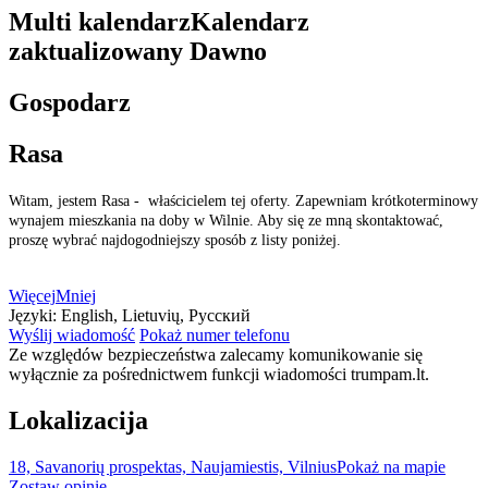
Multi kalendarz
Kalendarz
zaktualizowany
Dawno
Gospodarz
Rasa
Witam, jestem Rasa - właścicielem tej oferty. Zapewniam krótkoterminowy
wynajem mieszkania na doby w Wilnie. Aby się ze mną skontaktować,
proszę wybrać najdogodniejszy sposób z listy poniżej.
Więcej
Mniej
Języki:
English, Lietuvių, Русский
Wyślij wiadomość
Pokaż numer telefonu
Ze względów bezpieczeństwa zalecamy komunikowanie się
wyłącznie za pośrednictwem funkcji wiadomości trumpam.lt.
Lokalizacija
18, Savanorių prospektas, Naujamiestis, Vilnius
Pokaż na mapie
Zostaw opinię