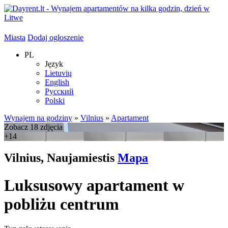
Miasta
Dodaj ogłoszenie
PL
Język
Lietuvių
English
Русский
Polski
Wynajem na godziny
»
Vilnius
»
Apartament
Zobacz 18 zdjęcia
+14
Vilnius, Naujamiestis
Mapa
Luksusowy apartament w
pobliżu centrum