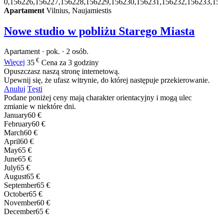
0,156226,156227,156228,156229,156230,156231,156232,156233,1
Apartament
Vilnius, Naujamiestis
Nowe studio w pobliżu Starego Miasta
Apartament · pok. · 2 osób.
€
Więcej
35
Cena za 3 godziny
Opuszczasz naszą stronę internetową.
Upewnij się, że ufasz witrynie, do której następuje przekierowanie.
Anuluj
Tęsti
Podane poniżej ceny mają charakter orientacyjny i mogą ulec
zmianie w niektóre dni.
January
60 €
February
60 €
March
60 €
April
60 €
May
65 €
June
65 €
July
65 €
August
65 €
September
65 €
October
65 €
November
60 €
December
65 €