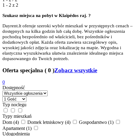
1 - 2 z
2
Szukasz miejsca na pobyt w
Klaipėdos raj. ?
Dayrent.lt oferuje szeroki wybór mieszkań w przystępnych cenach –
dostępnych na kilka godzin lub całą dobę. Wszystkie ogłoszenia
pochodzą bezpośrednio od właścicieli, bez pośredników i
dodatkowych opłat. Każda oferta zawiera szczegółowy opis,
wysokiej jakości zdjęcia oraz lokalizację na mapie. Wygodna i
elastyczna wyszukiwarka ułatwia znalezienie idealnego miejsca
dopasowanego do Twoich potrzeb.
Oferta specjalna
(
0
)
Zobacz wszystkie
0
Dostępność
Typ noclegu
Typy mieszkań
Dom
(4)
Domek letniskowy
(4)
Gospodarstwo
(1)
Apartament
(1)
Udogodnienia