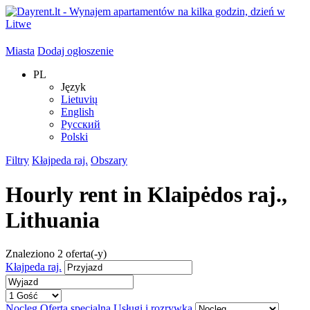
Miasta
Dodaj ogłoszenie
PL
Język
Lietuvių
English
Русский
Polski
Filtry
Kłajpeda raj.
Obszary
Hourly rent in
Klaipėdos raj.
,
Lithuania
Znaleziono
2
oferta(-y)
Kłajpeda raj.
Nocleg
Oferta specjalna
Usługi i rozrywka