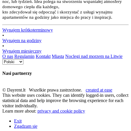
noc, lub tydzień. Idea polega na stworzeniu wspaniałej atmosfery
domowego ciepła dla każdego,
kto zdecydował się odpocząć i skorzystać z usługi wynajmu
apartamentów na godziny jako miejsca do pracy i inspiracji.
Wynajem krótkoterminowy
•
Wynajem na godziny
•
Wynajem miesięczny
O nas
Regulamin
Kontakt
Miasta
Noclegi nad morzem na Litwie
Nasi partnerzy
© Dayrent.lt Wszelkie prawa zastrzeżone.
created at ease
This website uses cookies. They can identify logged-in users, collect
statistical data and help improve the browsing experience for each
visitor individually.
Learn more about:
privacy and cookie policy
Exit
Zgadzam się