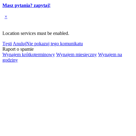
Masz pytania? zapytaj!
×
Location services must be enabled.
Tęsti
Anuluj
Nie pokazuj tego komunikatu
Raport o spamie
Wynajem krótkoterminowy
Wynajem miesięczny
Wynajem na
godziny