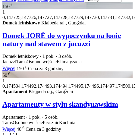
€
150
1
0,147725,147726,147727,147728,147729,147730,147731,147732,1
Domek letniskowy
Kłajpeda raj., Gargždai
Domek JORĖ do wypoczynku na łonie
natury nad stawem z jacuzzi
Domek letniskowy · 1 pok. · 3 osób.
Jacuzzi
Taras
Osobne wejście
Klimatyzacja
€
Więcej
150
Cena za 3 godziny
€
50
1
0,174504,174492,174493,174494,174495,174496,174497,174500,1
Apartament
Kłajpeda raj., Gargždai
Apartamenty w stylu skandynawskim
Apartament · 1 pok. · 5 osób.
Taras
Osobne wejście
Prysznic
Kuchnia
€
Więcej
40
Cena za 3 godziny
1 - 2 / 2