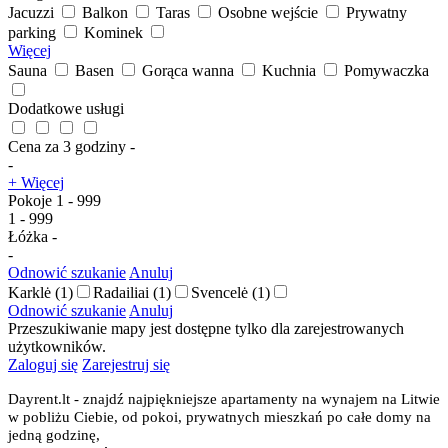
Jacuzzi
Balkon
Taras
Osobne wejście
Prywatny
parking
Kominek
Więcej
Sauna
Basen
Gorąca wanna
Kuchnia
Pomywaczka
Dodatkowe usługi
Cena za 3 godziny
-
-
+ Więcej
Pokoje
1
-
999
1
-
999
Łóżka
-
-
Odnowić szukanie
Anuluj
Karklė
(1)
Radailiai
(1)
Svencelė
(1)
Odnowić szukanie
Anuluj
Przeszukiwanie mapy jest dostępne tylko dla zarejestrowanych
użytkowników.
Zaloguj się
Zarejestruj się
Dayrent.lt - znajdź najpiękniejsze apartamenty na wynajem na Litwie
w pobliżu Ciebie, od pokoi, prywatnych mieszkań po całe domy na
jedną godzinę,