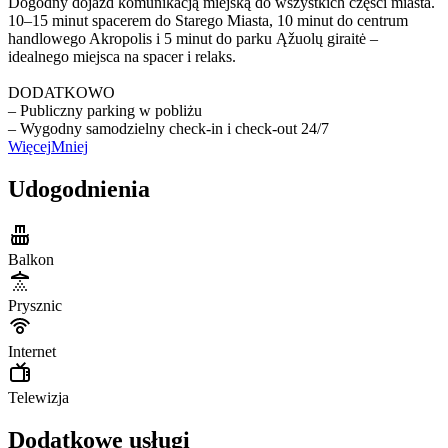
Dogodny dojazd komunikacją miejską do wszystkich części miasta.
10–15 minut spacerem do Starego Miasta, 10 minut do centrum
handlowego Akropolis i 5 minut do parku Ąžuolų giraitė –
idealnego miejsca na spacer i relaks.
DODATKOWO
– Publiczny parking w pobliżu
– Wygodny samodzielny check-in i check-out 24/7
Więcej
Mniej
Udogodnienia
Balkon
Prysznic
Internet
Telewizja
Dodatkowe usługi