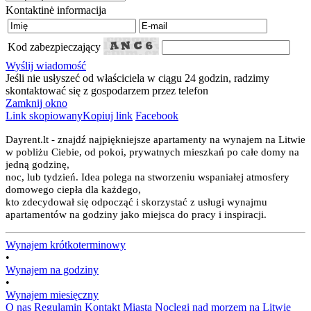
Kontaktinė informacija
Kod zabezpieczający
Wyślij wiadomość
Jeśli nie usłyszeć od właściciela w ciągu 24 godzin, radzimy
skontaktować się z gospodarzem przez telefon
Zamknij okno
Link skopiowany
Kopiuj link
Facebook
Dayrent.lt - znajdź najpiękniejsze apartamenty na wynajem na Litwie
w pobliżu Ciebie, od pokoi, prywatnych mieszkań po całe domy na
jedną godzinę,
noc, lub tydzień. Idea polega na stworzeniu wspaniałej atmosfery
domowego ciepła dla każdego,
kto zdecydował się odpocząć i skorzystać z usługi wynajmu
apartamentów na godziny jako miejsca do pracy i inspiracji.
Wynajem krótkoterminowy
•
Wynajem na godziny
•
Wynajem miesięczny
O nas
Regulamin
Kontakt
Miasta
Noclegi nad morzem na Litwie