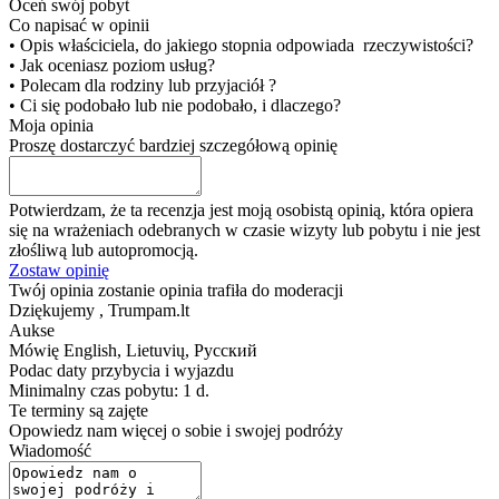
Oceń swój pobyt
Co napisać w opinii
• Opis właściciela, do jakiego stopnia odpowiada rzeczywistości?
• Jak oceniasz poziom usług?
• Polecam dla rodziny lub przyjaciół ?
• Ci się podobało lub nie podobało, i dlaczego?
Moja opinia
Proszę dostarczyć bardziej szczegółową opinię
Potwierdzam, że ta recenzja jest moją osobistą opinią, która opiera
się na wrażeniach odebranych w czasie wizyty lub pobytu i nie jest
złośliwą lub autopromocją.
Zostaw opinię
Twój opinia zostanie opinia trafiła do moderacji
Dziękujemy , Trumpam.lt
Aukse
Mówię
English, Lietuvių, Русский
Podac daty przybycia i wyjazdu
Minimalny czas pobytu: 1 d.
Te terminy są zajęte
Opowiedz nam więcej o sobie i swojej podróży
Wiadomość