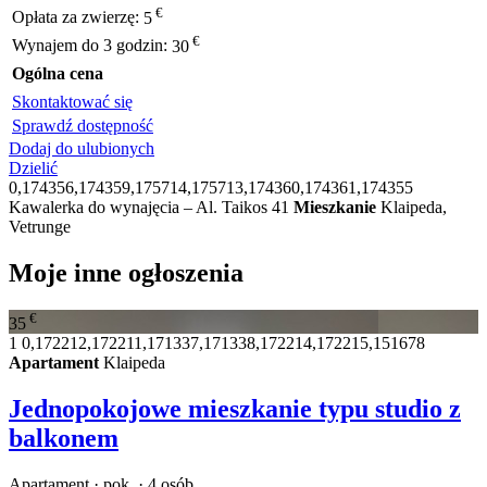
€
Opłata za zwierzę:
5
€
Wynajem do 3 godzin:
30
Ogólna cena
Skontaktować się
Sprawdź dostępność
Dodaj do ulubionych
Dzielić
0,174356,174359,175714,175713,174360,174361,174355
Kawalerka do wynajęcia – Al. Taikos 41
Mieszkanie
Klaipeda,
Vetrunge
Moje inne ogłoszenia
€
35
1
0,172212,172211,171337,171338,172214,172215,151678
Apartament
Klaipeda
Jednopokojowe mieszkanie typu studio z
balkonem
Apartament · pok. · 4 osób.