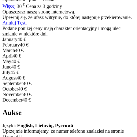
€
Więcej
30
Cena za 3 godziny
Opuszczasz naszą stronę internetową.
Upewnij się, że ufasz witrynie, do której następuje przekierowanie.
Anuluj
Tęsti
Podane poniżej ceny mają charakter orientacyjny i mogą ulec
zmianie w niektóre dni.
January
40 €
February
40 €
March
40 €
April
40 €
May
40 €
June
40 €
July
45 €
August
40 €
September
40 €
October
40 €
November
40 €
December
40 €
Aukse
Języki:
English, Lietuvių, Русский
Uprzejmie informujemy, że numer telefonu znalazłeś na stronie
Dayrent.lt