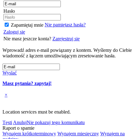
Hasło
Nie pamiętasz hasła?
Zapamiętaj mnie
Zaloguj się
Nie masz jeszcze konta?
Zarejestruj się
Wprowadź adres e-mail powiązany z kontem. Wyślemy do Ciebie
wiadomość z łączem umożliwiającym zresetowanie hasła.
Wyslać
Masz pytania? zapytaj!
×
Location services must be enabled.
Tęsti
Anuluj
Nie pokazuj tego komunikatu
Raport o spamie
Wynajem krótkoterminowy
Wynajem miesięczny
Wynajem na