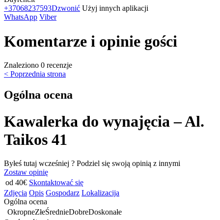
+37068237593
Dzwonić
Użyj innych aplikacji
WhatsApp
Viber
Komentarze i opinie gości
Znaleziono 0 recenzje
< Poprzednia strona
Ogólna ocena
Kawalerka do wynajęcia – Al.
Taikos 41
Byłeś tutaj wcześniej ? Podziel się swoją opinią z innymi
Zostaw opinię
od 40€
Skontaktować się
Zdjęcia
Opis
Gospodarz
Lokalizacija
Ogólna ocena
Okropne
Złe
Średnie
Dobre
Doskonałe