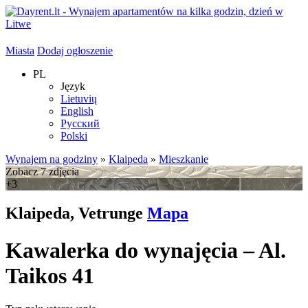
Miasta
Dodaj ogłoszenie
PL
Język
Lietuvių
English
Русский
Polski
Wynajem na godziny
»
Klaipeda
»
Mieszkanie
Zobacz 7 zdjęcia
+3
Klaipeda, Vetrunge
Mapa
Kawalerka do wynajęcia – Al.
Taikos 41