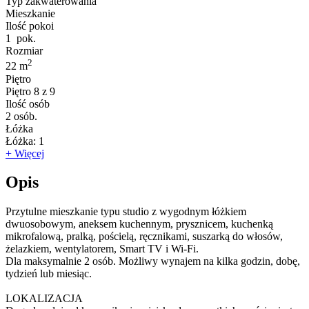
Typ zakwaterowania
Mieszkanie
Ilość pokoi
1
pok.
Rozmiar
2
22 m
Piętro
Piętro
8 z 9
Ilość osób
2
osób.
Łóżka
Łóżka:
1
+ Więcej
Opis
Przytulne mieszkanie typu studio z wygodnym łóżkiem
dwuosobowym, aneksem kuchennym, prysznicem, kuchenką
mikrofalową, pralką, pościelą, ręcznikami, suszarką do włosów,
żelazkiem, wentylatorem, Smart TV i Wi-Fi.
Dla maksymalnie 2 osób. Możliwy wynajem na kilka godzin, dobę,
tydzień lub miesiąc.
LOKALIZACJA