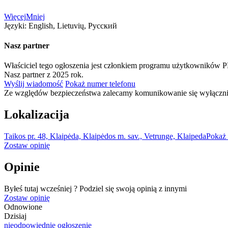
Więcej
Mniej
Języki:
English, Lietuvių, Русский
Nasz partner
Właściciel tego ogłoszenia jest członkiem programu użytkowników 
Nasz partner z 2025 rok.
Wyślij wiadomość
Pokaż numer telefonu
Ze względów bezpieczeństwa zalecamy komunikowanie się wyłącznie
Lokalizacija
Taikos pr. 48, Klaipėda, Klaipėdos m. sav., Vetrunge, Klaipeda
Pokaż 
Zostaw opinię
Opinie
Byłeś tutaj wcześniej ? Podziel się swoją opinią z innymi
Zostaw opinię
Odnowione
Dzisiaj
nieodpowiednie ogłoszenie