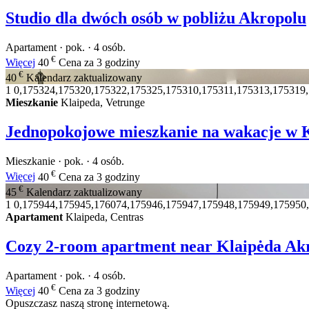
Studio dla dwóch osób w pobliżu Akropolu
Apartament · pok. · 4 osób.
€
Więcej
40
Cena za 3 godziny
€
40
Kalendarz zaktualizowany
1
0,175324,175320,175322,175325,175310,175311,175313,175319
Mieszkanie
Klaipeda, Vetrunge
Jednopokojowe mieszkanie na wakacje w K
Mieszkanie · pok. · 4 osób.
€
Więcej
40
Cena za 3 godziny
€
45
Kalendarz zaktualizowany
1
0,175944,175945,176074,175946,175947,175948,175949,175950
Apartament
Klaipeda, Centras
Cozy 2-room apartment near Klaipėda Akr
Apartament · pok. · 4 osób.
€
Więcej
40
Cena za 3 godziny
Opuszczasz naszą stronę internetową.