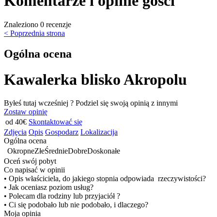
Komentarze i opinie gości
Znaleziono 0 recenzje
< Poprzednia strona
Ogólna ocena
Kawalerka blisko Akropolu
Byłeś tutaj wcześniej ? Podziel się swoją opinią z innymi
Zostaw opinię
od 40€
Skontaktować się
Zdjęcia
Opis
Gospodarz
Lokalizacija
Ogólna ocena
Okropne
Złe
Średnie
Dobre
Doskonałe
Oceń swój pobyt
Co napisać w opinii
• Opis właściciela, do jakiego stopnia odpowiada rzeczywistości?
• Jak oceniasz poziom usług?
• Polecam dla rodziny lub przyjaciół ?
• Ci się podobało lub nie podobało, i dlaczego?
Moja opinia