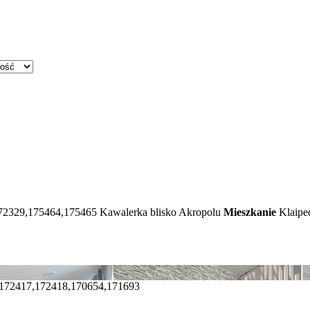
72329,175464,175465
Kawalerka blisko Akropolu
Mieszkanie
Klaiped
,172417,172418,170654,171693