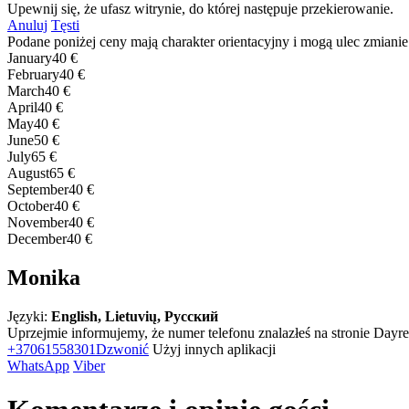
Upewnij się, że ufasz witrynie, do której następuje przekierowanie.
Anuluj
Tęsti
Podane poniżej ceny mają charakter orientacyjny i mogą ulec zmianie
January
40 €
February
40 €
March
40 €
April
40 €
May
40 €
June
50 €
July
65 €
August
65 €
September
40 €
October
40 €
November
40 €
December
40 €
Monika
Języki:
English, Lietuvių, Русский
Uprzejmie informujemy, że numer telefonu znalazłeś na stronie Dayren
+37061558301
Dzwonić
Użyj innych aplikacji
WhatsApp
Viber