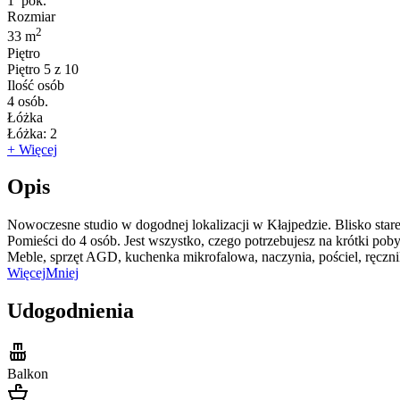
1
pok.
Rozmiar
2
33 m
Piętro
Piętro
5 z 10
Ilość osób
4
osób.
Łóżka
Łóżka:
2
+ Więcej
Opis
Nowoczesne studio w dogodnej lokalizacji w Kłajpedzie. Blisko sta
Pomieści do 4 osób. Jest wszystko, czego potrzebujesz na krótki poby
Meble, sprzęt AGD, kuchenka mikrofalowa, naczynia, pościel, ręcznik
Więcej
Mniej
Udogodnienia
Balkon