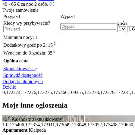
40 - 65
€
za noc 2 osób.
ⓘ
Twoje zamówienie
Przyjazd
Wyjazd
Kiedy wy przybywacie?
gości
Minimum nocy:
1
€
Dodatkowy gość po 2:
15
€
Wynajem do 3 godzin:
35
Ogólna cena
Skontaktować się
Sprawdź dostępność
Dodaj do ulubionych
Dzielić
0,172274,172276,172275,175466,169355,172278,172279,172281,1
Moje inne ogłoszenia
€
40
Kalendarz zaktualizowany
1
0,175406,172374,173111,173049,173048,173052,175408,170650
Apartament
Klaipeda