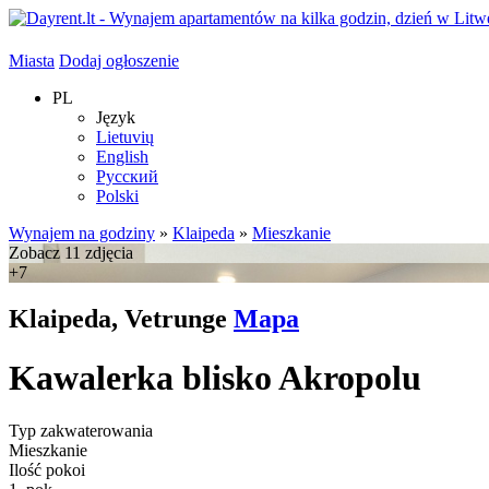
Miasta
Dodaj ogłoszenie
PL
Język
Lietuvių
English
Русский
Polski
Wynajem na godziny
»
Klaipeda
»
Mieszkanie
Zobacz 11 zdjęcia
+7
Klaipeda, Vetrunge
Mapa
Kawalerka blisko Akropolu
Typ zakwaterowania
Mieszkanie
Ilość pokoi