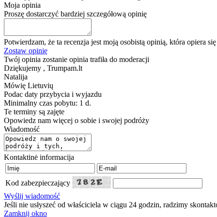
Moja opinia
Proszę dostarczyć bardziej szczegółową opinię
Potwierdzam, że ta recenzja jest moją osobistą opinią, która opiera s
Zostaw opinię
Twój opinia zostanie opinia trafiła do moderacji
Dziękujemy , Trumpam.lt
Natalija
Mówię
Lietuvių
Podac daty przybycia i wyjazdu
Minimalny czas pobytu: 1 d.
Te terminy są zajęte
Opowiedz nam więcej o sobie i swojej podróży
Wiadomość
Kontaktinė informacija
Kod zabezpieczający
Wyślij wiadomość
Jeśli nie usłyszeć od właściciela w ciągu 24 godzin, radzimy skontak
Zamknij okno