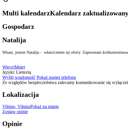
Multi kalendarz
Kalendarz zaktualizowan
Gospodarz
Natalija
Witam, jestem Natalija - właścicielem tej oferty. Zapewniam krótkotermino
Więcej
Mniej
Języki:
Lietuvių
Wyślij wiadomość
Pokaż numer telefonu
Ze względów bezpieczeństwa zalecamy komunikowanie się wyłącznie
Lokalizacija
Vilnius, Vilnius
Pokaż na mapie
Zostaw opinię
Opinie