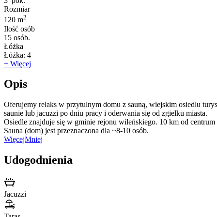
3
pok.
Rozmiar
2
120 m
Ilość osób
15
osób.
Łóżka
Łóżka:
4
+ Więcej
Opis
Oferujemy relaks w przytulnym domu z sauną, wiejskim osiedlu turys
saunie lub jacuzzi po dniu pracy i oderwania się od zgiełku miasta.
Osiedle znajduje się w gminie rejonu wileńskiego. 10 km od centrum
Sauna (dom) jest przeznaczona dla ~8-10 osób.
Więcej
Mniej
Udogodnienia
Jacuzzi
Taras