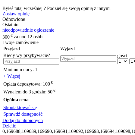
Byłeś tutaj wcześniej ? Podziel się swoją opinią z innymi
Zostaw opinię
Odnowione
Ostatnio
nieodpowiednie ogłoszenie
€
300
za noc 12 osób.
Twoje zamówienie
Przyjazd
Wyjazd
Kiedy wy przybywacie?
gości
Minimum nocy:
1
+ Więcej
€
Opłata depozytowa:
100
€
Wynajem do 3 godzin:
50
Ogólna cena
Skontaktować się
Sprawdź dostępność
Dodaj do ulubionych
Dzielić
0,169688,169689,169690,169691,169692,169693,169694,169698,1