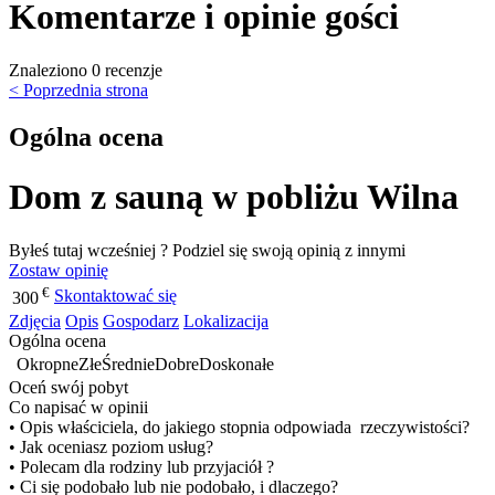
Komentarze i opinie gości
Znaleziono 0 recenzje
< Poprzednia strona
Ogólna ocena
Dom z sauną w pobliżu Wilna
Byłeś tutaj wcześniej ? Podziel się swoją opinią z innymi
Zostaw opinię
€
Skontaktować się
300
Zdjęcia
Opis
Gospodarz
Lokalizacija
Ogólna ocena
Okropne
Złe
Średnie
Dobre
Doskonałe
Oceń swój pobyt
Co napisać w opinii
• Opis właściciela, do jakiego stopnia odpowiada rzeczywistości?
• Jak oceniasz poziom usług?
• Polecam dla rodziny lub przyjaciół ?
• Ci się podobało lub nie podobało, i dlaczego?