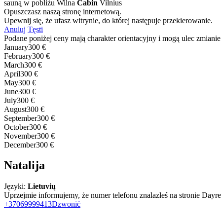
sauną w pobliżu Wilna
Cabin
Vilnius
Opuszczasz naszą stronę internetową.
Upewnij się, że ufasz witrynie, do której następuje przekierowanie.
Anuluj
Tęsti
Podane poniżej ceny mają charakter orientacyjny i mogą ulec zmianie
January
300 €
February
300 €
March
300 €
April
300 €
May
300 €
June
300 €
July
300 €
August
300 €
September
300 €
October
300 €
November
300 €
December
300 €
Natalija
Języki:
Lietuvių
Uprzejmie informujemy, że numer telefonu znalazłeś na stronie Dayren
+37069999413
Dzwonić