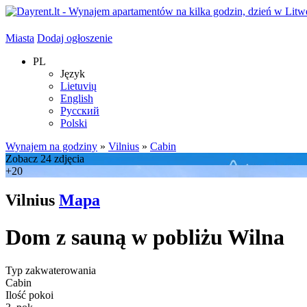
Miasta
Dodaj ogłoszenie
PL
Język
Lietuvių
English
Русский
Polski
Wynajem na godziny
»
Vilnius
»
Cabin
Zobacz 24 zdjęcia
+20
Vilnius
Mapa
Dom z sauną w pobliżu Wilna
Typ zakwaterowania
Cabin
Ilość pokoi