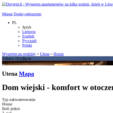
Miasta
Dodaj ogłoszenie
PL
Język
Lietuvių
English
Русский
Polski
Wynajem na godziny
»
Utena
»
House
Zobacz 19 zdjęcia
+15
Utena
Mapa
Dom wiejski - komfort w otocze
Typ zakwaterowania
House
Ilość pokoi