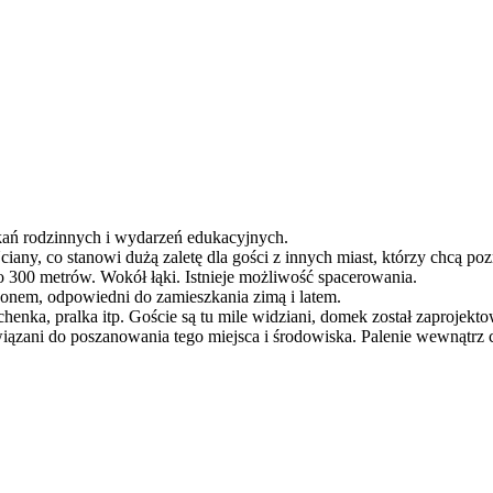
ań rodzinnych i wydarzeń edukacyjnych.
any, co stanowi dużą zaletę dla gości z innych miast, którzy chcą po
 o 300 metrów. Wokół łąki. Istnieje możliwość spacerowania.
nem, odpowiedni do zamieszkania zimą i latem.
chenka, pralka itp. Goście są tu mile widziani, domek został zaprojek
wiązani do poszanowania tego miejsca i środowiska. Palenie wewnątrz c