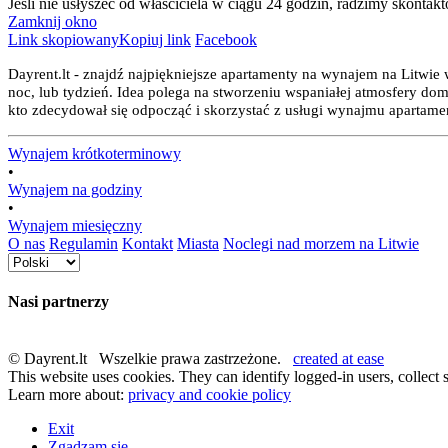
Jeśli nie usłyszeć od właściciela w ciągu 24 godzin, radzimy skontak
Zamknij okno
Link skopiowany
Kopiuj link
Facebook
Dayrent.lt - znajdź najpiękniejsze apartamenty na wynajem na Litwie
noc, lub tydzień. Idea polega na stworzeniu wspaniałej atmosfery do
kto zdecydował się odpocząć i skorzystać z usługi wynajmu apartament
Wynajem krótkoterminowy
•
Wynajem na godziny
•
Wynajem miesięczny
O nas
Regulamin
Kontakt
Miasta
Noclegi nad morzem na Litwie
Nasi partnerzy
© Dayrent.lt Wszelkie prawa zastrzeżone.
created at ease
This website uses cookies. They can identify logged-in users, collect s
Learn more about:
privacy and cookie policy
Exit
Zgadzam się