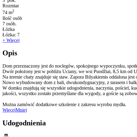
3
pok.
Rozmiar
2
74 m
Ilość osób
7
osób.
Łóżka
Łóżka:
7
+ Więcej
Opis
Dom przeznaczony jest do noclegów, spokojnego wypoczynku, spotk
Dwór położony jest w pobliżu Uciany, we wsi Puodžiai, 8,5 km od Uci
Na terenie chaty znajduje się staw. Zapora Bilyakiemis oddalona jest
Nowo wybudowany dom z bali, dwukondygnacyjny, z tarasem i balko
W domku znajdują się wszystkie udogodnienia, naczynia, pościel, ku
jakości, wszystko zostało przemyślane dla wygody, a goście są zobo
Można zamówić dodatkowe szkolenie z zakresu wyrobu mydła.
Więcej
Mniej
Udogodnienia