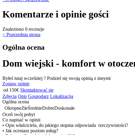
Komentarze i opinie gości
Znaleziono 0 recenzje
< Poprzednia strona
Ogólna ocena
Dom wiejski - komfort w otocze
Byłeś tutaj wcześniej ? Podziel się swoją opinią z innymi
Zostaw opinię
od 150€
Skontaktować się
Zdjęcia
Opis
Gospodarz
Lokalizacija
Ogólna ocena
Okropne
Złe
Średnie
Dobre
Doskonałe
Oceń swój pobyt
Co napisać w opinii
• Opis właściciela, do jakiego stopnia odpowiada rzeczywistości?
• Jak oceniasz poziom usług?