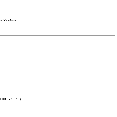
ną godzinę,
 individually.