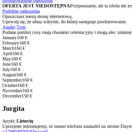
nieodpowiednie ogłoszenie
OFERTA JEST NIEDOSTĘPNA
Przepraszamy, ale ta oferta ni
Podobne ogłoszenia
Opuszczasz naszą stronę internetową.
Upewnij się, że ufasz witrynie, do której następuje przekierowanie.
Anuluj
Tęsti
Podane poniżej ceny mają charakter orientacyjny i mogą ulec zmianie
January
160 €
February
160 €
March
160 €
April
160 €
May
160 €
June
160 €
July
160 €
August
160 €
September
160 €
October
160 €
November
160 €
December
150 €
Jurgita
Języki:
Lietuvių
Uprzejmie informujemy, że numer telefonu znalazłeś na stronie Dayren
+37060497943
Dzwonić