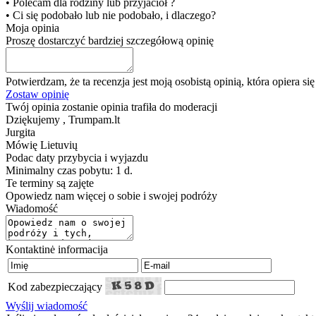
• Polecam dla rodziny lub przyjaciół ?
• Ci się podobało lub nie podobało, i dlaczego?
Moja opinia
Proszę dostarczyć bardziej szczegółową opinię
Potwierdzam, że ta recenzja jest moją osobistą opinią, która opiera s
Zostaw opinię
Twój opinia zostanie opinia trafiła do moderacji
Dziękujemy , Trumpam.lt
Jurgita
Mówię
Lietuvių
Podac daty przybycia i wyjazdu
Minimalny czas pobytu: 1 d.
Te terminy są zajęte
Opowiedz nam więcej o sobie i swojej podróży
Wiadomość
Kontaktinė informacija
Kod zabezpieczający
Wyślij wiadomość