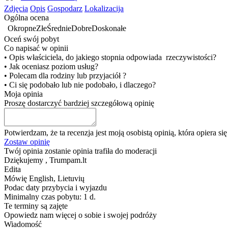
Zdjęcia
Opis
Gospodarz
Lokalizacija
Ogólna ocena
Okropne
Złe
Średnie
Dobre
Doskonałe
Oceń swój pobyt
Co napisać w opinii
• Opis właściciela, do jakiego stopnia odpowiada rzeczywistości?
• Jak oceniasz poziom usług?
• Polecam dla rodziny lub przyjaciół ?
• Ci się podobało lub nie podobało, i dlaczego?
Moja opinia
Proszę dostarczyć bardziej szczegółową opinię
Potwierdzam, że ta recenzja jest moją osobistą opinią, która opiera s
Zostaw opinię
Twój opinia zostanie opinia trafiła do moderacji
Dziękujemy , Trumpam.lt
Edita
Mówię
English, Lietuvių
Podac daty przybycia i wyjazdu
Minimalny czas pobytu: 1 d.
Te terminy są zajęte
Opowiedz nam więcej o sobie i swojej podróży
Wiadomość