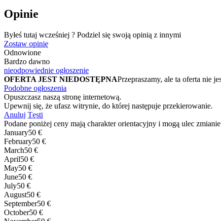
Opinie
Byłeś tutaj wcześniej ? Podziel się swoją opinią z innymi
Zostaw opinię
Odnowione
Bardzo dawno
nieodpowiednie ogłoszenie
OFERTA JEST NIEDOSTĘPNA
Przepraszamy, ale ta oferta ni
Podobne ogłoszenia
Opuszczasz naszą stronę internetową.
Upewnij się, że ufasz witrynie, do której następuje przekierowanie.
Anuluj
Tęsti
Podane poniżej ceny mają charakter orientacyjny i mogą ulec zmianie
January
50 €
February
50 €
March
50 €
April
50 €
May
50 €
June
50 €
July
50 €
August
50 €
September
50 €
October
50 €