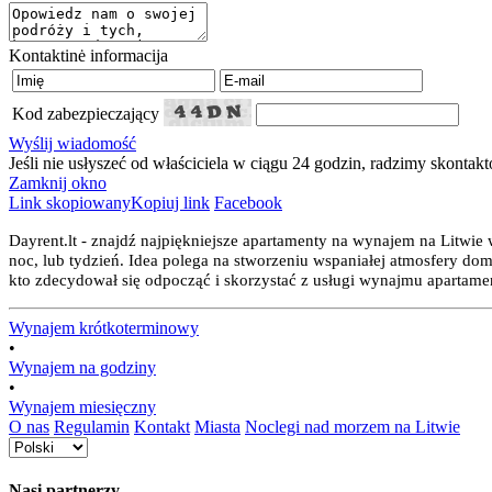
Kontaktinė informacija
Kod zabezpieczający
Wyślij wiadomość
Jeśli nie usłyszeć od właściciela w ciągu 24 godzin, radzimy skontak
Zamknij okno
Link skopiowany
Kopiuj link
Facebook
Dayrent.lt - znajdź najpiękniejsze apartamenty na wynajem na Litwie
noc, lub tydzień. Idea polega na stworzeniu wspaniałej atmosfery do
kto zdecydował się odpocząć i skorzystać z usługi wynajmu apartament
Wynajem krótkoterminowy
•
Wynajem na godziny
•
Wynajem miesięczny
O nas
Regulamin
Kontakt
Miasta
Noclegi nad morzem na Litwie
Nasi partnerzy