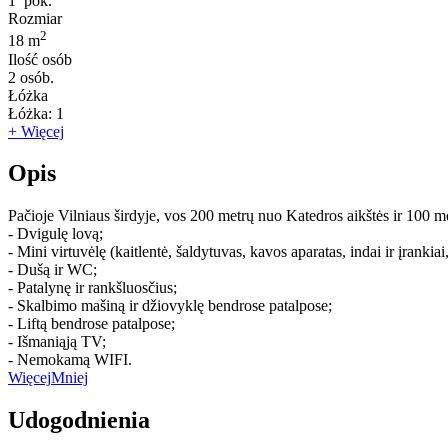
1
pok.
Rozmiar
2
18 m
Ilość osób
2
osób.
Łóżka
Łóżka:
1
+ Więcej
Opis
Pačioje Vilniaus širdyje, vos 200 metrų nuo Katedros aikštės ir 100 m
- Dvigulę lovą;
- Mini virtuvėlę (kaitlentė, šaldytuvas, kavos aparatas, indai ir įrankiai,
- Dušą ir WC;
- Patalynę ir rankšluosčius;
- Skalbimo mašiną ir džiovyklę bendrose patalpose;
- Liftą bendrose patalpose;
- Išmaniąją TV;
- Nemokamą WIFI.
Więcej
Mniej
Udogodnienia