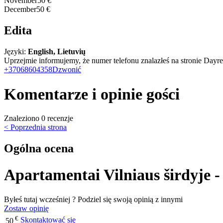
November
50 €
December
50 €
Edita
Języki:
English, Lietuvių
Uprzejmie informujemy, że numer telefonu znalazłeś na stronie Dayren
+37068604358
Dzwonić
Komentarze i opinie gości
Znaleziono 0 recenzje
< Poprzednia strona
Ogólna ocena
Apartamentai Vilniaus širdyje - 
Byłeś tutaj wcześniej ? Podziel się swoją opinią z innymi
Zostaw opinię
€
Skontaktować się
50