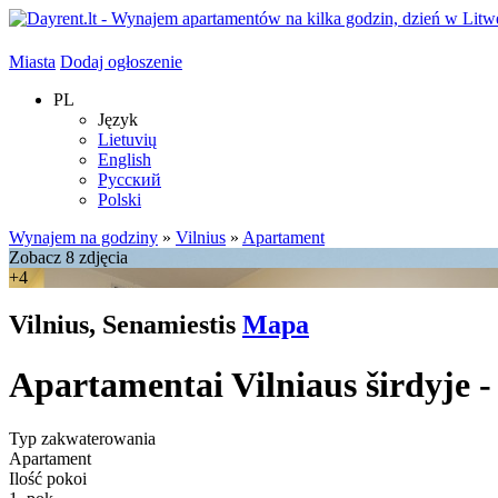
Miasta
Dodaj ogłoszenie
PL
Język
Lietuvių
English
Русский
Polski
Wynajem na godziny
»
Vilnius
»
Apartament
Zobacz 8 zdjęcia
+4
Vilnius, Senamiestis
Mapa
Apartamentai Vilniaus širdyje - 
Typ zakwaterowania
Apartament
Ilość pokoi