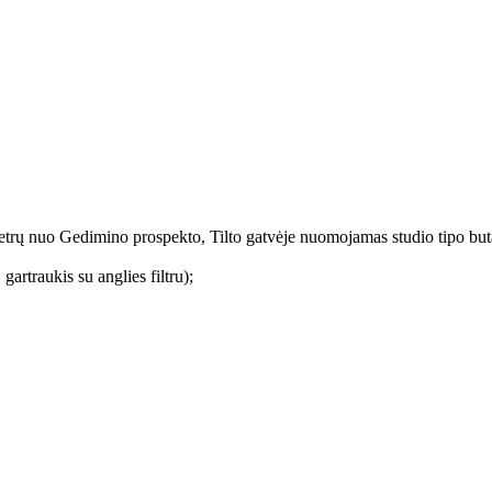
etrų nuo Gedimino prospekto, Tilto gatvėje nuomojamas studio tipo buta
 gartraukis su anglies filtru);