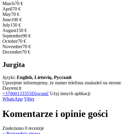
March
70 €
April
70 €
May
70 €
June
100 €
July
150 €
August
150 €
September
90 €
October
70 €
November
70 €
December
70 €
Jurgita
Języki:
English, Lietuvių, Русский
Uprzejmie informujemy, że numer telefonu znalazłeś na stronie
Dayrent.lt
+37060133355
Dzwonić
Użyj innych aplikacji
WhatsApp
Viber
Komentarze i opinie gości
Znaleziono 0 recenzje
< Poprzednia strona