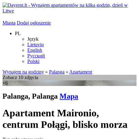
Miasta
Dodaj ogłoszenie
PL
Język
Lietuvių
English
Русский
Polski
Wynajem na godziny
»
Palanga
»
Apartament
Zobacz 10 zdjęcia
+6
Palanga, Palanga
Mapa
Apartament Maironio,
centrum Połągi, blisko morza