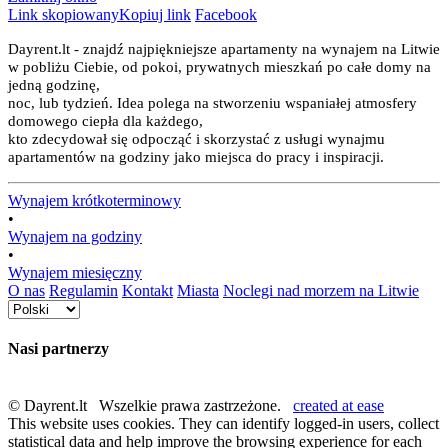
Link skopiowany
Kopiuj link
Facebook
Dayrent.lt - znajdź najpiękniejsze apartamenty na wynajem na Litwie
w pobliżu Ciebie, od pokoi, prywatnych mieszkań po całe domy na
jedną godzinę,
noc, lub tydzień. Idea polega na stworzeniu wspaniałej atmosfery
domowego ciepła dla każdego,
kto zdecydował się odpocząć i skorzystać z usługi wynajmu
apartamentów na godziny jako miejsca do pracy i inspiracji.
Wynajem krótkoterminowy
•
Wynajem na godziny
•
Wynajem miesięczny
O nas
Regulamin
Kontakt
Miasta
Noclegi nad morzem na Litwie
Nasi partnerzy
© Dayrent.lt Wszelkie prawa zastrzeżone.
created at ease
This website uses cookies. They can identify logged-in users, collect
statistical data and help improve the browsing experience for each