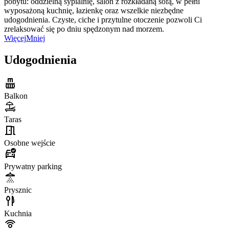
pobytu: oddzielną sypialnię, salon z rozkładaną sofą, w pełni
wyposażoną kuchnię, łazienkę oraz wszelkie niezbędne
udogodnienia. Czyste, ciche i przytulne otoczenie pozwoli Ci
zrelaksować się po dniu spędzonym nad morzem.
Więcej
Mniej
Udogodnienia
Balkon
Taras
Osobne wejście
Prywatny parking
Prysznic
Kuchnia