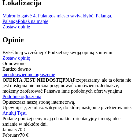
Lokalizacija
Maironio gatvė 4, Palangos miesto savivaldybė, Palanga,
Palanga
Pokaż na mapie
Zostaw opinię
Opinie
Byłeś tutaj wcześniej ? Podziel się swoją opinią z innymi
Zostaw opinię
Odnowione
Bardzo dawno
nieodpowiednie ogłoszenie
OFERTA JEST NIEDOSTĘPNA
Przepraszamy, ale ta oferta nie
jest dostępna nie można przyjmować zamówienia. Jednakże,
możemy zaoferować Państwu inne podobnych ofert wynajmu
Podobne ogłoszenia
Opuszczasz naszą stronę internetową.
Upewnij się, że ufasz witrynie, do której następuje przekierowanie.
Anuluj
Tęsti
Podane poniżej ceny mają charakter orientacyjny i mogą ulec
zmianie w niektóre dni.
January
70 €
February
70 €