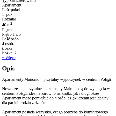
Typ zakwaterowania
Apartament
Ilość pokoi
1
pok.
Rozmiar
2
40 m
Piętro
Piętro
1 z 5
Ilość osób
4
osób.
Łóżka
Łóżka:
2
+ Więcej
Opis
Apartamenty Maironio – przytulny wypoczynek w centrum Połągi
Nowoczesne i przytulne apartamenty Maironio są do wynajęcia w
centrum Połągi, idealne zarówno na krótki, jak i długi okres.
Apartament może pomieścić do 4 osób, dzięki czemu jest idealny
dla par lub rodzin z dziećmi.
Apartament posiada wszystko, czego potrzeba do komfortowego