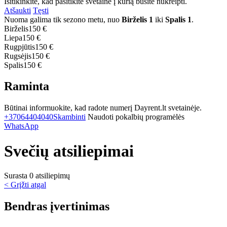
Isitikinkite, kad pasitikite svetaine į kurią būsite nukreipti.
Atšaukti
Tęsti
Nuoma galima tik sezono metu, nuo
Birželis 1
iki
Spalis 1
.
Birželis
150 €
Liepa
150 €
Rugpjūtis
150 €
Rugsėjis
150 €
Spalis
150 €
Raminta
Būtinai informuokite, kad radote numerį Dayrent.lt svetainėje.
+37064404040
Skambinti
Naudoti pokalbių programėlės
WhatsApp
Svečių atsiliepimai
Surasta 0 atsiliepimų
< Grįžti atgal
Bendras įvertinimas