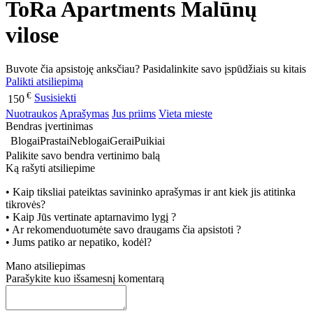
ToRa Apartments Malūnų
vilose
Buvote čia apsistoję anksčiau? Pasidalinkite savo įspūdžiais su kitais
Palikti atsiliepimą
€
Susisiekti
150
Nuotraukos
Aprašymas
Jus priims
Vieta mieste
Bendras įvertinimas
Blogai
Prastai
Neblogai
Gerai
Puikiai
Palikite savo bendra vertinimo balą
Ką rašyti atsiliepime
• Kaip tiksliai pateiktas savininko aprašymas ir ant kiek jis atitinka
tikrovės?
• Kaip Jūs vertinate aptarnavimo lygį ?
• Ar rekomenduotumėte savo draugams čia apsistoti ?
• Jums patiko ar nepatiko, kodėl?
Mano atsiliepimas
Parašykite kuo išsamesnį komentarą