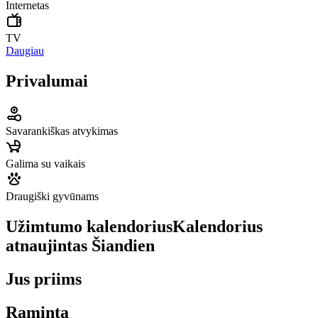
Internetas
TV
Daugiau
Privalumai
Savarankiškas atvykimas
Galima su vaikais
Draugiški gyvūnams
Užimtumo kalendorius
Kalendorius
atnaujintas
Šiandien
Jus priims
Raminta