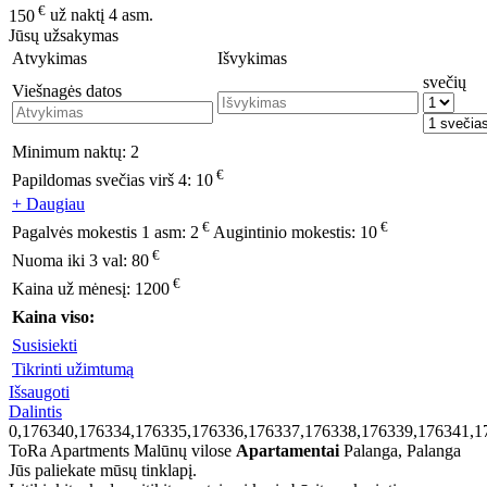
€
150
už naktį 4 asm.
Jūsų užsakymas
Atvykimas
Išvykimas
svečių
Viešnagės datos
Minimum naktų:
2
€
Papildomas svečias virš 4:
10
+ Daugiau
€
€
Pagalvės mokestis 1 asm:
2
Augintinio mokestis:
10
€
Nuoma iki 3 val:
80
€
Kaina už mėnesį:
1200
Kaina viso:
Susisiekti
Tikrinti užimtumą
Išsaugoti
Dalintis
0,176340,176334,176335,176336,176337,176338,176339,176341,1
ToRa Apartments Malūnų vilose
Apartamentai
Palanga, Palanga
Jūs paliekate mūsų tinklapį.