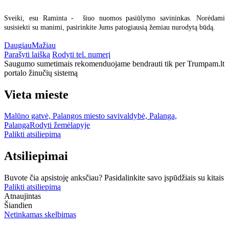
Sveiki, esu Raminta - šiuo nuomos pasiūlymo savininkas. Norėdami
susisiekti su manimi, pasirinkite Jums patogiausią žemiau nurodytą būdą.
Daugiau
Mažiau
Parašyti laišką
Rodyti tel. numerį
Saugumo sumetimais rekomenduojame bendrauti tik per Trumpam.lt
portalo žinučių sistemą
Vieta mieste
Malūno gatvė, Palangos miesto savivaldybė, Palanga,
Palanga
Rodyti žemėlapyje
Palikti atsiliepimą
Atsiliepimai
Buvote čia apsistoję anksčiau? Pasidalinkite savo įspūdžiais su kitais
Palikti atsiliepimą
Atnaujintas
Šiandien
Netinkamas skelbimas