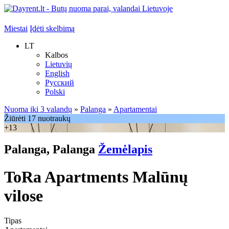
Miestai
Įdėti skelbimą
LT
Kalbos
Lietuvių
English
Русский
Polski
Nuoma iki 3 valandų
»
Palanga
»
Apartamentai
Žiūrėti 17 nuotraukų
+13
Palanga, Palanga
Žemėlapis
ToRa Apartments Malūnų
vilose
Tipas