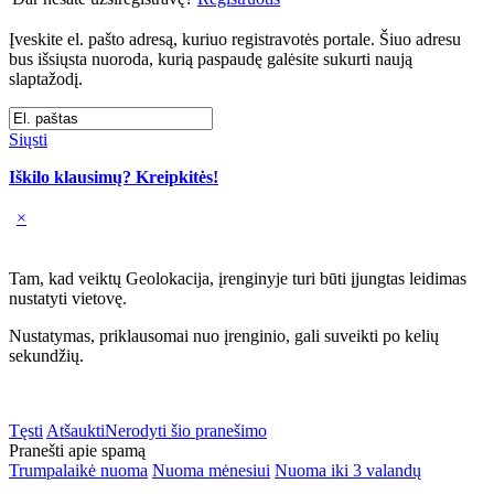
Įveskite el. pašto adresą, kuriuo registravotės portale. Šiuo adresu
bus išsiųsta nuoroda, kurią paspaudę galėsite sukurti naują
slaptažodį.
Siųsti
Iškilo klausimų? Kreipkitės!
×
Tam, kad veiktų Geolokacija, įrenginyje turi būti įjungtas leidimas
nustatyti vietovę.
Nustatymas, priklausomai nuo įrenginio, gali suveikti po kelių
sekundžių.
Tęsti
Atšaukti
Nerodyti šio pranešimo
Pranešti apie spamą
Trumpalaikė nuoma
Nuoma mėnesiui
Nuoma iki 3 valandų