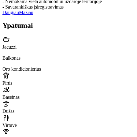
- Nemokama vieta automobiliui uždaroje teritorijoje
- Savarankiškas įsiregistravimas
Daugiau
Mažiau
Ypatumai
Jacuzzi
Balkonas
Oro kondicionierius
Pirtis
Baseinas
Dušas
Virtuvė