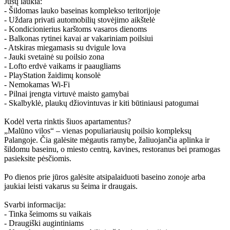
Jūsų laukia:
- Šildomas lauko baseinas komplekso teritorijoje
- Uždara privati automobilių stovėjimo aikštelė
- Kondicionierius karštoms vasaros dienoms
- Balkonas rytinei kavai ar vakariniam poilsiui
- Atskiras miegamasis su dvigule lova
- Jauki svetainė su poilsio zona
- Lofto erdvė vaikams ir paaugliams
- PlayStation žaidimų konsolė
- Nemokamas Wi-Fi
- Pilnai įrengta virtuvė maisto gamybai
- Skalbyklė, plaukų džiovintuvas ir kiti būtiniausi patogumai
Kodėl verta rinktis šiuos apartamentus?
„Malūno vilos“ – vienas populiariausių poilsio kompleksų
Palangoje. Čia galėsite mėgautis ramybe, žaliuojančia aplinka ir
šildomu baseinu, o miesto centrą, kavines, restoranus bei pramogas
pasieksite pėsčiomis.
Po dienos prie jūros galėsite atsipalaiduoti baseino zonoje arba
jaukiai leisti vakarus su šeima ir draugais.
Svarbi informacija:
- Tinka šeimoms su vaikais
- Draugiški augintiniams