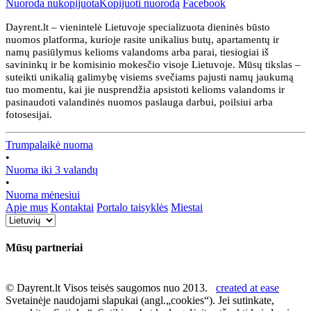
Nuoroda nukopijuota
Kopijuoti nuorodą
Facebook
Dayrent.lt – vienintelė Lietuvoje specializuota dieninės būsto
nuomos platforma, kurioje rasite unikalius butų, apartamentų ir
namų pasiūlymus kelioms valandoms arba parai, tiesiogiai iš
savininkų ir be komisinio mokesčio visoje Lietuvoje. Mūsų tikslas –
suteikti unikalią galimybę visiems svečiams pajusti namų jaukumą
tuo momentu, kai jie nusprendžia apsistoti kelioms valandoms ir
pasinaudoti valandinės nuomos paslauga darbui, poilsiui arba
fotosesijai.
Trumpalaikė nuoma
•
Nuoma iki 3 valandų
•
Nuoma mėnesiui
Apie mus
Kontaktai
Portalo taisyklės
Miestai
Mūsų partneriai
© Dayrent.lt Visos teisės saugomos nuo 2013.
created at ease
Svetainėje naudojami slapukai (angl.„cookies“). Jei sutinkate,