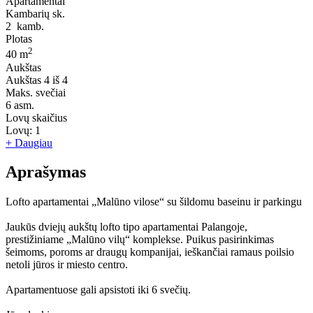
Apartamentai
Kambarių sk.
2
kamb.
Plotas
2
40 m
Aukštas
Aukštas
4 iš 4
Maks. svečiai
6
asm.
Lovų skaičius
Lovų:
1
+ Daugiau
Aprašymas
Lofto apartamentai „Malūno vilose“ su šildomu baseinu ir parkingu
Jaukūs dviejų aukštų lofto tipo apartamentai Palangoje,
prestižiniame „Malūno vilų“ komplekse. Puikus pasirinkimas
šeimoms, poroms ar draugų kompanijai, ieškančiai ramaus poilsio
netoli jūros ir miesto centro.
Apartamentuose gali apsistoti iki 6 svečių.