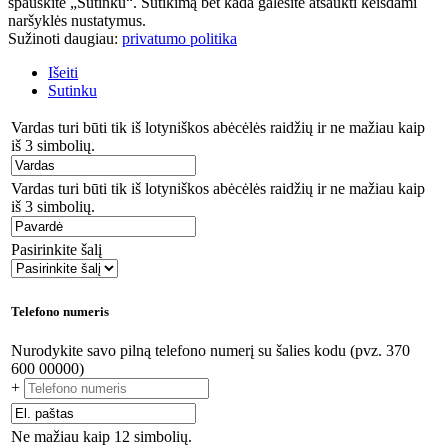
spauskite „Sutinku“. Sutikimą bet kada galėsite atšaukti keisdami
naršyklės nustatymus.
Sužinoti daugiau:
privatumo politika
Išeiti
Sutinku
Vardas turi būti tik iš lotyniškos abėcėlės raidžių ir ne mažiau kaip
iš 3 simbolių.
Vardas turi būti tik iš lotyniškos abėcėlės raidžių ir ne mažiau kaip
iš 3 simbolių.
Pasirinkite šalį
Telefono numeris
Nurodykite savo pilną telefono numerį su šalies kodu (pvz. 370
600 00000)
+
Ne mažiau kaip 12 simbolių.