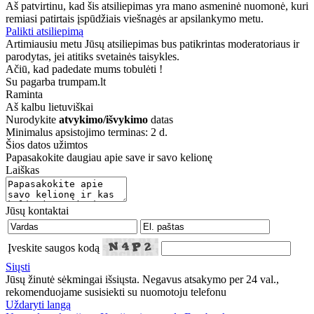
Aš patvirtinu, kad šis atsiliepimas yra mano asmeninė nuomonė, kuri
remiasi patirtais įspūdžiais viešnagės ar apsilankymo metu.
Palikti atsiliepimą
Artimiausiu metu Jūsų atsiliepimas bus patikrintas moderatoriaus ir
parodytas, jei atitiks svetainės taisykles.
Ačiū, kad padedate mums tobulėti !
Su pagarba trumpam.lt
Raminta
Aš kalbu
lietuviškai
Nurodykite
atvykimo/išvykimo
datas
Minimalus apsistojimo terminas: 2 d.
Šios datos užimtos
Papasakokite daugiau apie save ir savo kelionę
Laiškas
Jūsų kontaktai
Įveskite saugos kodą
Siųsti
Jūsų žinutė sėkmingai išsiųsta. Negavus atsakymo per 24 val.,
rekomenduojame susisiekti su nuomotoju telefonu
Uždaryti langą