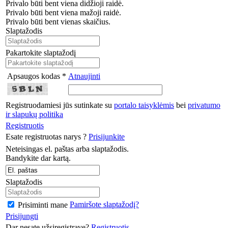
Privalo būti bent viena didžioji raidė.
Privalo būti bent viena mažoji raidė.
Privalo būti bent vienas skaičius.
Slaptažodis
Pakartokite slaptažodį
Apsaugos kodas *
Atnaujinti
Registruodamiesi jūs sutinkate su
portalo taisyklėmis
bei
privatumo
ir slapukų politika
Registruotis
Esate registruotas narys ?
Prisijunkite
Neteisingas el. paštas arba slaptažodis.
Bandykite dar kartą.
Slaptažodis
Pamiršote slaptažodį?
Prisiminti mane
Prisijungti
Dar nesate užsiregistravę?
Registruotis