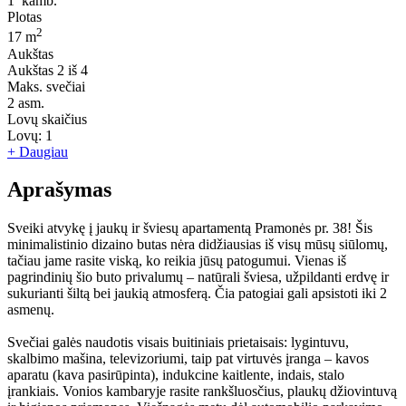
1
kamb.
Plotas
2
17 m
Aukštas
Aukštas
2 iš 4
Maks. svečiai
2
asm.
Lovų skaičius
Lovų:
1
+ Daugiau
Aprašymas
Sveiki atvykę į jaukų ir šviesų apartamentą Pramonės pr. 38! Šis
minimalistinio dizaino butas nėra didžiausias iš visų mūsų siūlomų,
tačiau jame rasite viską, ko reikia jūsų patogumui. Vienas iš
pagrindinių šio buto privalumų – natūrali šviesa, užpildanti erdvę ir
sukurianti šiltą bei jaukią atmosferą. Čia patogiai gali apsistoti iki 2
asmenų.
Svečiai galės naudotis visais buitiniais prietaisais: lygintuvu,
skalbimo mašina, televizoriumi, taip pat virtuvės įranga – kavos
aparatu (kava pasirūpinta), indukcine kaitlente, indais, stalo
įrankiais. Vonios kambaryje rasite rankšluosčius, plaukų džiovintuvą