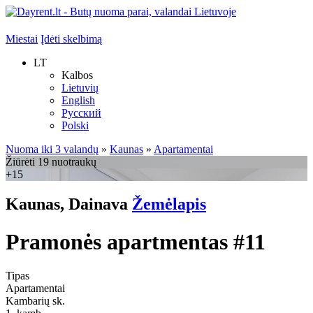
Miestai
Įdėti skelbimą
LT
Kalbos
Lietuvių
English
Русский
Polski
Nuoma iki 3 valandų
»
Kaunas
»
Apartamentai
Žiūrėti 19 nuotraukų
+15
Kaunas, Dainava
Žemėlapis
Pramonės apartmentas #11
Tipas
Apartamentai
Kambarių sk.