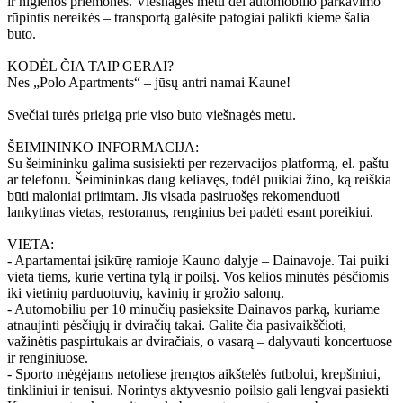
ir higienos priemones. Viešnagės metu dėl automobilio parkavimo
rūpintis nereikės – transportą galėsite patogiai palikti kieme šalia
buto.
KODĖL ČIA TAIP GERAI?
Nes „Polo Apartments“ – jūsų antri namai Kaune!
Svečiai turės prieigą prie viso buto viešnagės metu.
ŠEIMININKO INFORMACIJA:
Su šeimininku galima susisiekti per rezervacijos platformą, el. paštu
ar telefonu. Šeimininkas daug keliavęs, todėl puikiai žino, ką reiškia
būti maloniai priimtam. Jis visada pasiruošęs rekomenduoti
lankytinas vietas, restoranus, renginius bei padėti esant poreikiui.
VIETA:
- Apartamentai įsikūrę ramioje Kauno dalyje – Dainavoje. Tai puiki
vieta tiems, kurie vertina tylą ir poilsį. Vos kelios minutės pėsčiomis
iki vietinių parduotuvių, kavinių ir grožio salonų.
- Automobiliu per 10 minučių pasieksite Dainavos parką, kuriame
atnaujinti pėsčiųjų ir dviračių takai. Galite čia pasivaikščioti,
važinėtis paspirtukais ar dviračiais, o vasarą – dalyvauti koncertuose
ir renginiuose.
- Sporto mėgėjams netoliese įrengtos aikštelės futbolui, krepšiniui,
tinkliniui ir tenisui. Norintys aktyvesnio poilsio gali lengvai pasiekti