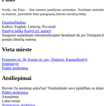
Sveiki, esu Polas - šiuo nuomos pasiūlymo savininkas. Norėdami susisiekti
su manimi, pasirinkite Jums patogiausią žemiau nurodytą būdą.
Daugiau
Mažiau
Kalbos:
English, Lietuvių, Русский
Parašyti laišką
Rodyti tel. numerį
Saugumo sumetimais rekomenduojame bendrauti tik per Trumpam.lt
portalo žinučių sistemą
Vieta mieste
Pramonės pr. 38, Kauno m. sav., Dainava, Kaunas
Rodyti
žemėlapyje
Palikti atsiliepimą
Atsiliepimai
Buvote čia apsistoję anksčiau? Pasidalinkite savo įspūdžiais su kitais
Palikti atsiliepimą
Atnaujintas
Labai seniai
Netinkamas skelbimas