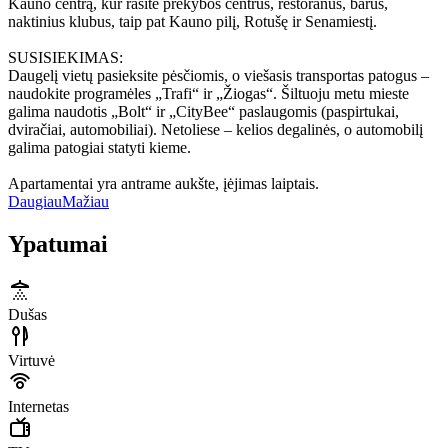
Kauno centrą, kur rasite prekybos centrus, restoranus, barus,
naktinius klubus, taip pat Kauno pilį, Rotušę ir Senamiestį.
SUSISIEKIMAS:
Daugelį vietų pasieksite pėsčiomis, o viešasis transportas patogus –
naudokite programėles „Trafi“ ir „Žiogas“. Šiltuoju metu mieste
galima naudotis „Bolt“ ir „CityBee“ paslaugomis (paspirtukai,
dviračiai, automobiliai). Netoliese – kelios degalinės, o automobilį
galima patogiai statyti kieme.
Apartamentai yra antrame aukšte, įėjimas laiptais.
Daugiau
Mažiau
Ypatumai
Dušas
Virtuvė
Internetas