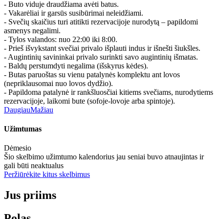
- Buto viduje draudžiama avėti batus.
- Vakarėliai ir garsūs susibūrimai neleidžiami.
- Svečių skaičius turi atitikti rezervacijoje nurodytą – papildomi
asmenys negalimi.
- Tylos valandos: nuo 22:00 iki 8:00.
- Prieš išvykstant svečiai privalo išplauti indus ir išnešti šiukšles.
- Augintinių savininkai privalo surinkti savo augintinių išmatas.
- Baldų perstumdyti negalima (išskyrus kėdes).
- Butas paruoštas su vienu patalynės komplektu ant lovos
(nepriklausomai nuo lovos dydžio).
- Papildoma patalynė ir rankšluosčiai kitiems svečiams, nurodytiems
rezervacijoje, laikomi bute (sofoje-lovoje arba spintoje).
Daugiau
Mažiau
Užimtumas
Dėmesio
Šio skelbimo užimtumo kalendorius jau seniai buvo atnaujintas ir
gali būti neaktualus
Peržiūrėkite kitus skelbimus
Jus priims
Polas