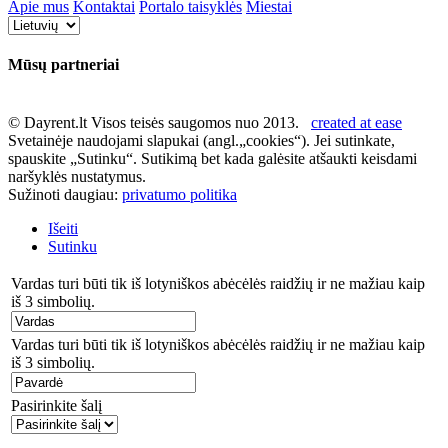
Apie mus
Kontaktai
Portalo taisyklės
Miestai
Mūsų partneriai
© Dayrent.lt Visos teisės saugomos nuo 2013.
created at ease
Svetainėje naudojami slapukai (angl.„cookies“). Jei sutinkate,
spauskite „Sutinku“. Sutikimą bet kada galėsite atšaukti keisdami
naršyklės nustatymus.
Sužinoti daugiau:
privatumo politika
Išeiti
Sutinku
Vardas turi būti tik iš lotyniškos abėcėlės raidžių ir ne mažiau kaip
iš 3 simbolių.
Vardas turi būti tik iš lotyniškos abėcėlės raidžių ir ne mažiau kaip
iš 3 simbolių.
Pasirinkite šalį