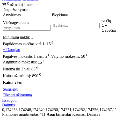
€
35
už naktį 1 asm.
Jūsų užsakymas
Atvykimas
Išvykimas
svečių
Viešnagės datos
Minimum naktų:
1
€
Papildomas svečias virš 1:
15
+ Daugiau
€
€
Pagalvės mokestis 1 asm:
2
Valymo mokestis:
50
€
Augintinio mokestis:
15
€
Nuoma iki 3 val:
85
€
Kaina už mėnesį:
890
Kaina viso:
Susisiekti
Tikrinti užimtumą
Išsaugoti
Dalintis
0,174253,174248,174249,174250,174251,174252,174256,174257,1
Pramonės apartmentas #11
Apartamentai
Kaunas, Dainava