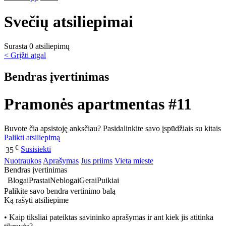
Svečių atsiliepimai
Surasta 0 atsiliepimų
< Grįžti atgal
Bendras įvertinimas
Pramonės apartmentas #11
Buvote čia apsistoję anksčiau? Pasidalinkite savo įspūdžiais su kitais
Palikti atsiliepimą
€
Susisiekti
35
Nuotraukos
Aprašymas
Jus priims
Vieta mieste
Bendras įvertinimas
Blogai
Prastai
Neblogai
Gerai
Puikiai
Palikite savo bendra vertinimo balą
Ką rašyti atsiliepime
• Kaip tiksliai pateiktas savininko aprašymas ir ant kiek jis atitinka