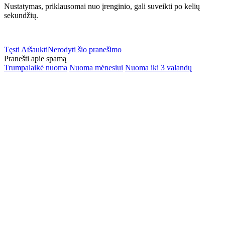
Nustatymas, priklausomai nuo įrenginio, gali suveikti po kelių
sekundžių.
Tęsti
Atšaukti
Nerodyti šio pranešimo
Pranešti apie spamą
Trumpalaikė nuoma
Nuoma mėnesiui
Nuoma iki 3 valandų