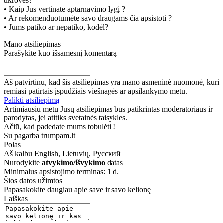
tikrovės?
• Kaip Jūs vertinate aptarnavimo lygį ?
• Ar rekomenduotumėte savo draugams čia apsistoti ?
• Jums patiko ar nepatiko, kodėl?
Mano atsiliepimas
Parašykite kuo išsamesnį komentarą
Aš patvirtinu, kad šis atsiliepimas yra mano asmeninė nuomonė, kuri
remiasi patirtais įspūdžiais viešnagės ar apsilankymo metu.
Palikti atsiliepimą
Artimiausiu metu Jūsų atsiliepimas bus patikrintas moderatoriaus ir
parodytas, jei atitiks svetainės taisykles.
Ačiū, kad padedate mums tobulėti !
Su pagarba trumpam.lt
Polas
Aš kalbu
English, Lietuvių, Русский
Nurodykite
atvykimo/išvykimo
datas
Minimalus apsistojimo terminas: 1 d.
Šios datos užimtos
Papasakokite daugiau apie save ir savo kelionę
Laiškas