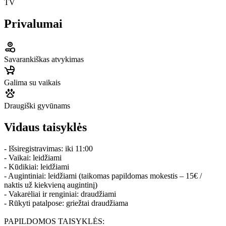
TV
Privalumai
Savarankiškas atvykimas
Galima su vaikais
Draugiški gyvūnams
Vidaus taisyklės
- Išsiregistravimas: iki 11:00
- Vaikai: leidžiami
- Kūdikiai: leidžiami
- Augintiniai: leidžiami (taikomas papildomas mokestis – 15€ /
naktis už kiekvieną augintinį)
- Vakarėliai ir renginiai: draudžiami
- Rūkyti patalpose: griežtai draudžiama
PAPILDOMOS TAISYKLĖS: