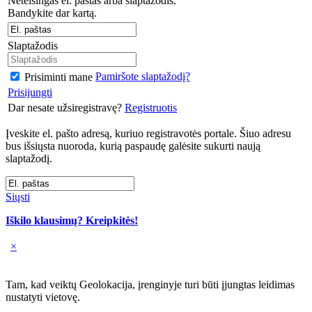
Neteisingas el. paštas arba slaptažodis.
Bandykite dar kartą.
Slaptažodis
Pamiršote slaptažodį?
Prisiminti mane
Prisijungti
Dar nesate užsiregistravę?
Registruotis
Įveskite el. pašto adresą, kuriuo registravotės portale. Šiuo adresu
bus išsiųsta nuoroda, kurią paspaudę galėsite sukurti naują
slaptažodį.
Siųsti
Iškilo klausimų? Kreipkitės!
×
Tam, kad veiktų Geolokacija, įrenginyje turi būti įjungtas leidimas
nustatyti vietovę.