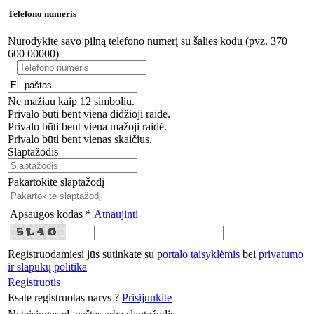
Telefono numeris
Nurodykite savo pilną telefono numerį su šalies kodu (pvz. 370
600 00000)
+
Ne mažiau kaip 12 simbolių.
Privalo būti bent viena didžioji raidė.
Privalo būti bent viena mažoji raidė.
Privalo būti bent vienas skaičius.
Slaptažodis
Pakartokite slaptažodį
Apsaugos kodas *
Atnaujinti
Registruodamiesi jūs sutinkate su
portalo taisyklėmis
bei
privatumo
ir slapukų politika
Registruotis
Esate registruotas narys ?
Prisijunkite