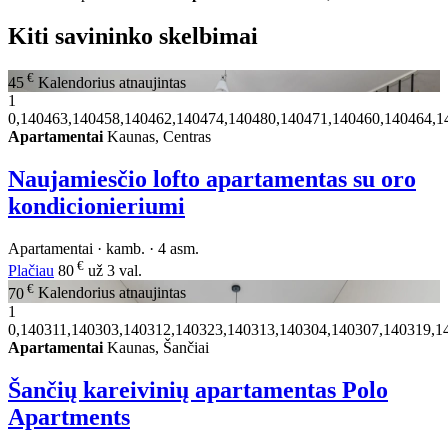
Kiti savininko skelbimai
€
45
Kalendorius atnaujintas
1
0,140463,140458,140462,140474,140480,140471,140460,140464,1
Apartamentai
Kaunas, Centras
Naujamiesčio lofto apartamentas su oro
kondicionieriumi
Apartamentai · kamb. · 4 asm.
€
Plačiau
80
už 3 val.
€
70
Kalendorius atnaujintas
1
0,140311,140303,140312,140323,140313,140304,140307,140319,1
Apartamentai
Kaunas, Šančiai
Šančių kareivinių apartamentas Polo
Apartments