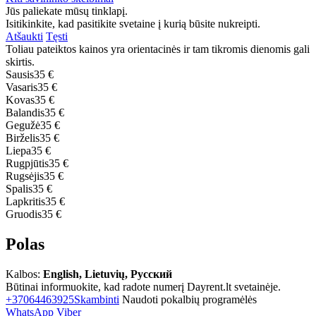
Jūs paliekate mūsų tinklapį.
Isitikinkite, kad pasitikite svetaine į kurią būsite nukreipti.
Atšaukti
Tęsti
Toliau pateiktos kainos yra orientacinės ir tam tikromis dienomis gali
skirtis.
Sausis
35 €
Vasaris
35 €
Kovas
35 €
Balandis
35 €
Gegužė
35 €
Birželis
35 €
Liepa
35 €
Rugpjūtis
35 €
Rugsėjis
35 €
Spalis
35 €
Lapkritis
35 €
Gruodis
35 €
Polas
Kalbos:
English, Lietuvių, Русский
Būtinai informuokite, kad radote numerį Dayrent.lt svetainėje.
+37064463925
Skambinti
Naudoti pokalbių programėlės
WhatsApp
Viber