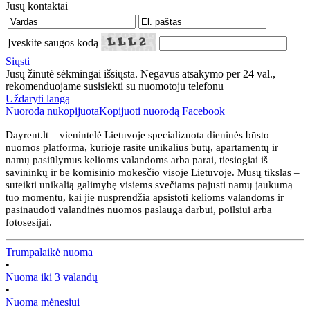
Jūsų kontaktai
Įveskite saugos kodą
Siųsti
Jūsų žinutė sėkmingai išsiųsta. Negavus atsakymo per 24 val.,
rekomenduojame susisiekti su nuomotoju telefonu
Uždaryti langą
Nuoroda nukopijuota
Kopijuoti nuorodą
Facebook
Dayrent.lt – vienintelė Lietuvoje specializuota dieninės būsto
nuomos platforma, kurioje rasite unikalius butų, apartamentų ir
namų pasiūlymus kelioms valandoms arba parai, tiesiogiai iš
savininkų ir be komisinio mokesčio visoje Lietuvoje. Mūsų tikslas –
suteikti unikalią galimybę visiems svečiams pajusti namų jaukumą
tuo momentu, kai jie nusprendžia apsistoti kelioms valandoms ir
pasinaudoti valandinės nuomos paslauga darbui, poilsiui arba
fotosesijai.
Trumpalaikė nuoma
•
Nuoma iki 3 valandų
•
Nuoma mėnesiui