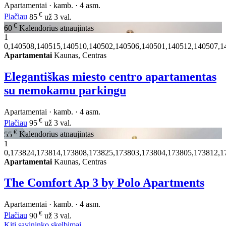
Apartamentai · kamb. · 4 asm.
€
Plačiau
85
už 3 val.
€
60
Kalendorius atnaujintas
1
0,140508,140515,140510,140502,140506,140501,140512,140507,1
Apartamentai
Kaunas, Centras
Elegantiškas miesto centro apartamentas
su nemokamu parkingu
Apartamentai · kamb. · 4 asm.
€
Plačiau
95
už 3 val.
€
55
Kalendorius atnaujintas
1
0,173824,173814,173808,173825,173803,173804,173805,173812,1
Apartamentai
Kaunas, Centras
The Comfort Ap 3 by Polo Apartments
Apartamentai · kamb. · 4 asm.
€
Plačiau
90
už 3 val.
Kiti savininko skelbimai