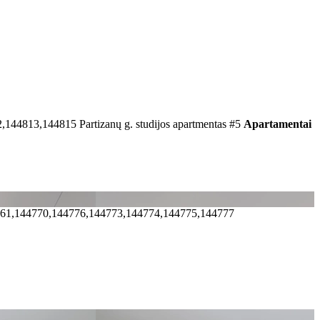
2,144813,144815
Partizanų g. studijos apartmentas #5
Apartamentai
761,144770,144776,144773,144774,144775,144777