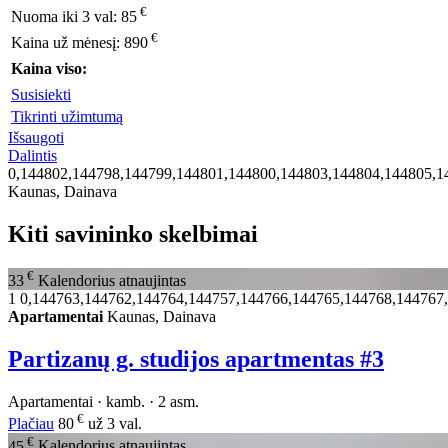
€
Nuoma iki 3 val:
85
€
Kaina už mėnesį:
890
Kaina viso:
Susisiekti
Tikrinti užimtumą
Išsaugoti
Dalintis
0,144802,144798,144799,144801,144800,144803,144804,144805,1
Kaunas, Dainava
Kiti savininko skelbimai
€
33
Kalendorius atnaujintas
1
0,144763,144762,144764,144757,144766,144765,144768,144767
Apartamentai
Kaunas, Dainava
Partizanų g. studijos apartmentas #3
Apartamentai · kamb. · 2 asm.
€
Plačiau
80
už 3 val.
€
45
Kalendorius atnaujintas