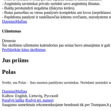
- Augintinių savininkai privalo surinkti savo augintinių išmatas.
- Baldų perstumdyti negalima (išskyrus kėdes).
- Butas paruoštas su vienu patalynės komplektu ant lovos (nepriklaus
- Papildoma patalynė ir rankšluosčiai kitiems svečiams, nurodytiems re
Daugiau
Mažiau
Užimtumas
Dėmesio
Šio skelbimo užimtumo kalendorius jau seniai buvo atnaujintas ir gali
Peržiūrėkite kitus skelbimus
Jus priims
Polas
Sveiki, esu Polas - šiuo nuomos pasiūlymo savininkas. Norėdami susisiekti s
Daugiau
Mažiau
Kalbos:
English, Lietuvių, Русский
Parašyti laišką
Rodyti tel. numerį
Saugumo sumetimais rekomenduojame bendrauti tik per Trumpam.lt po