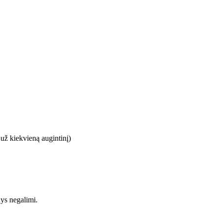
 už kiekvieną augintinį)
nys negalimi.