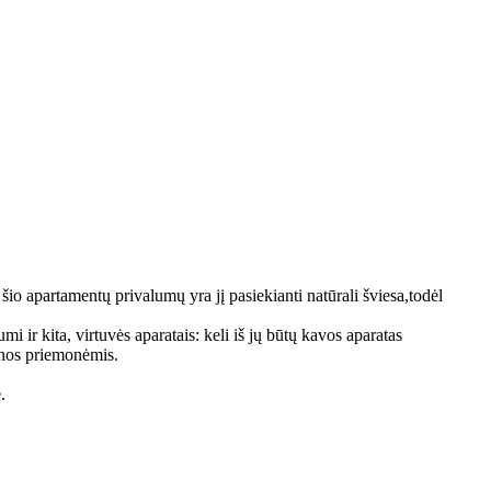
šio apartamentų privalumų yra jį pasiekianti natūrali šviesa,todėl
i ir kita, virtuvės aparatais: keli iš jų būtų kavos aparatas
ienos priemonėmis.
.