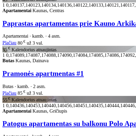
1
0,140137,140123,140134,140136,140122,140133,140121,140117
Apartamentai
Kaunas, Centras
Paprastas apartamentas prie Kauno Arki
Apartamentai · kamb. · 4 asm.
€
Plačiau
80
už 3 val.
€
35
Kalendorius atnaujintas
1
0,174089,174087,174088,174090,174084,174085,174086,174092
Butas
Kaunas, Dainava
Pramonės apartmentas #1
Butas · kamb. · 2 asm.
€
Plačiau
85
už 3 val.
€
55
Kalendorius atnaujintas
1
0,140436,140453,140440,140456,140451,140435,140444,140446
Apartamentai
Kaunas, Gričiupis
Patogus apartamentas su balkonu Polo Ap