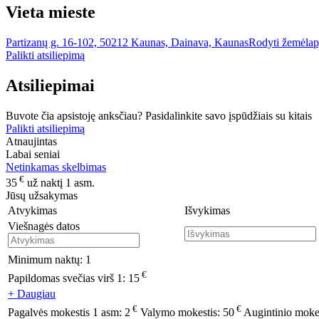
Vieta mieste
Partizanų g. 16-102, 50212 Kaunas, Dainava, Kaunas
Rodyti žemėlap
Palikti atsiliepimą
Atsiliepimai
Buvote čia apsistoję anksčiau? Pasidalinkite savo įspūdžiais su kitais
Palikti atsiliepimą
Atnaujintas
Labai seniai
Netinkamas skelbimas
€
35
už naktį 1 asm.
Jūsų užsakymas
Atvykimas
Išvykimas
Viešnagės datos
Minimum naktų:
1
€
Papildomas svečias virš 1:
15
+ Daugiau
€
€
Pagalvės mokestis 1 asm:
2
Valymo mokestis:
50
Augintinio moke