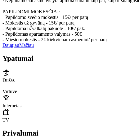
*Nepilnamečiai asmenys yra apmokestinami taip pat, kaip ir suaugusie
PAPILDOMI MOKESČIAI:
- Papildomo svečio mokestis - 15€/ per parą
- Mokestis už gyvūną - 15€/ per parą
- Papildoma užvalkalų pakuotė - 10€/ pak.
- Papildomas apartamento valymas - 50€
- Miesto mokestis - 2€ kiekvienam asmeniui/ per parą
Daugiau
Mažiau
Ypatumai
Dušas
Virtuvė
Internetas
TV
Privalumai