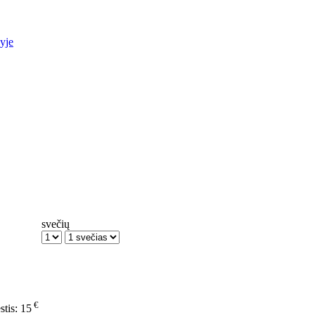
yje
svečių
€
stis:
15