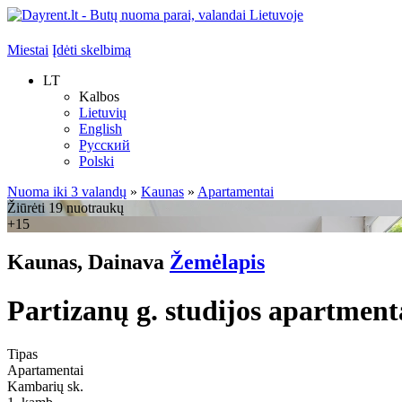
Miestai
Įdėti skelbimą
LT
Kalbos
Lietuvių
English
Русский
Polski
Nuoma iki 3 valandų
»
Kaunas
»
Apartamentai
Žiūrėti 19 nuotraukų
+15
Kaunas, Dainava
Žemėlapis
Partizanų g. studijos apartment
Tipas
Apartamentai
Kambarių sk.