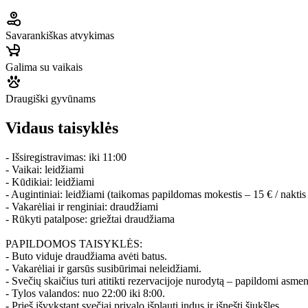
Savarankiškas atvykimas
Galima su vaikais
Draugiški gyvūnams
Vidaus taisyklės
- Išsiregistravimas: iki 11:00
- Vaikai: leidžiami
- Kūdikiai: leidžiami
- Augintiniai: leidžiami (taikomas papildomas mokestis – 15 € / naktis
- Vakarėliai ir renginiai: draudžiami
- Rūkyti patalpose: griežtai draudžiama
PAPILDOMOS TAISYKLĖS:
- Buto viduje draudžiama avėti batus.
- Vakarėliai ir garsūs susibūrimai neleidžiami.
- Svečių skaičius turi atitikti rezervacijoje nurodytą – papildomi asme
- Tylos valandos: nuo 22:00 iki 8:00.
- Prieš išvykstant svečiai privalo išplauti indus ir išnešti šiukšles.