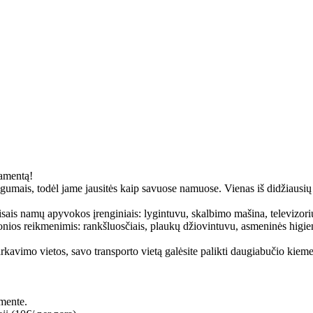
tamentą!
ogumais, todėl jame jausitės kaip savuose namuose. Vienas iš didžiausių 
visais namų apyvokos įrenginiais: lygintuvu, skalbimo mašina, televizorium
, vonios reikmenimis: rankšluosčiais, plaukų džiovintuvu, asmeninės hig
rkavimo vietos, savo transporto vietą galėsite palikti daugiabučio kieme
mente.