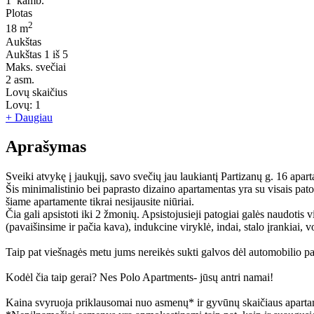
1
kamb.
Plotas
2
18 m
Aukštas
Aukštas
1 iš 5
Maks. svečiai
2
asm.
Lovų skaičius
Lovų:
1
+ Daugiau
Aprašymas
Sveiki atvykę į jaukųjį, savo svečių jau laukiantį Partizanų g. 16 apar
Šis minimalistinio bei paprasto dizaino apartamentas yra su visais pat
šiame apartamente tikrai nesijausite niūriai.
Čia gali apsistoti iki 2 žmonių. Apsistojusieji patogiai galės naudotis 
(pavaišinsime ir pačia kava), indukcine viryklė, indai, stalo įrankiai
Taip pat viešnagės metu jums nereikės sukti galvos dėl automobilio pa
Kodėl čia taip gerai? Nes Polo Apartments- jūsų antri namai!
Kaina svyruoja priklausomai nuo asmenų* ir gyvūnų skaičiaus aparta