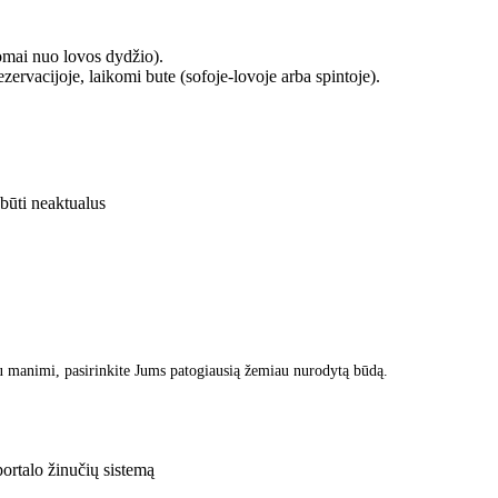
omai nuo lovos dydžio).
zervacijoje, laikomi bute (sofoje-lovoje arba spintoje).
 būti neaktualus
u manimi, pasirinkite Jums patogiausią žemiau nurodytą būdą.
rtalo žinučių sistemą