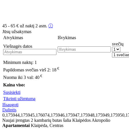
45 - 65
€
už naktį 2 asm.
ⓘ
Jūsų užsakymas
Atvykimas
Išvykimas
svečių
Viešnagės datos
Minimum naktų:
1
€
Papildomas svečias virš 2:
18
€
Nuoma iki 3 val:
40
Kaina viso:
Susisiekti
Tikrinti užimtumą
Išsaugoti
Dalintis
0,175944,175945,176074,175946,175947,175948,175949,175950,1
Naujai įrengtas 2 kambarių butas šalia Klaipėdos Akropolio
Apartamentai
Klaipėda, Centras