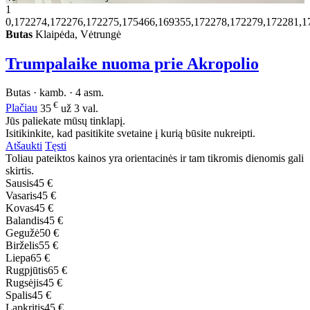
1
0,172274,172276,172275,175466,169355,172278,172279,172281,1
Butas
Klaipėda, Vėtrungė
Trumpalaike nuoma prie Akropolio
Butas · kamb. · 4 asm.
€
Plačiau
35
už 3 val.
Jūs paliekate mūsų tinklapį.
Isitikinkite, kad pasitikite svetaine į kurią būsite nukreipti.
Atšaukti
Tęsti
Toliau pateiktos kainos yra orientacinės ir tam tikromis dienomis gali
skirtis.
Sausis
45 €
Vasaris
45 €
Kovas
45 €
Balandis
45 €
Gegužė
50 €
Birželis
55 €
Liepa
65 €
Rugpjūtis
65 €
Rugsėjis
45 €
Spalis
45 €
Lapkritis
45 €