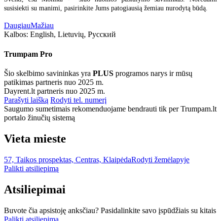
susisiekti su manimi, pasirinkite Jums patogiausią žemiau nurodytą būdą.
Daugiau
Mažiau
Kalbos:
English, Lietuvių, Русский
Trumpam Pro
Šio skelbimo savininkas yra
PLUS
programos narys ir mūsų
patikimas partneris nuo 2025 m.
Dayrent.lt partneris nuo 2025 m.
Parašyti laišką
Rodyti tel. numerį
Saugumo sumetimais rekomenduojame bendrauti tik per Trumpam.lt
portalo žinučių sistemą
Vieta mieste
57, Taikos prospektas, Centras, Klaipėda
Rodyti žemėlapyje
Palikti atsiliepimą
Atsiliepimai
Buvote čia apsistoję anksčiau? Pasidalinkite savo įspūdžiais su kitais
Palikti atsiliepimą