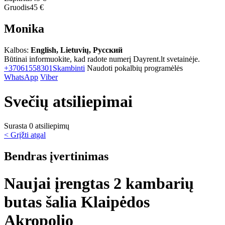
Gruodis
45 €
Monika
Kalbos:
English, Lietuvių, Русский
Būtinai informuokite, kad radote numerį Dayrent.lt svetainėje.
+37061558301
Skambinti
Naudoti pokalbių programėlės
WhatsApp
Viber
Svečių atsiliepimai
Surasta 0 atsiliepimų
< Grįžti atgal
Bendras įvertinimas
Naujai įrengtas 2 kambarių
butas šalia Klaipėdos
Akropolio