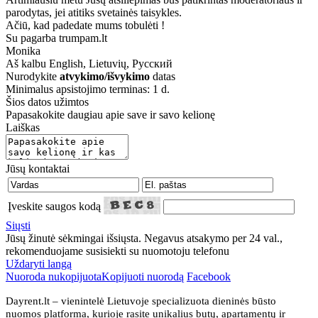
parodytas, jei atitiks svetainės taisykles.
Ačiū, kad padedate mums tobulėti !
Su pagarba trumpam.lt
Monika
Aš kalbu
English, Lietuvių, Русский
Nurodykite
atvykimo/išvykimo
datas
Minimalus apsistojimo terminas: 1 d.
Šios datos užimtos
Papasakokite daugiau apie save ir savo kelionę
Laiškas
Jūsų kontaktai
Įveskite saugos kodą
Siųsti
Jūsų žinutė sėkmingai išsiųsta. Negavus atsakymo per 24 val.,
rekomenduojame susisiekti su nuomotoju telefonu
Uždaryti langą
Nuoroda nukopijuota
Kopijuoti nuorodą
Facebook
Dayrent.lt – vienintelė Lietuvoje specializuota dieninės būsto
nuomos platforma, kurioje rasite unikalius butų, apartamentų ir