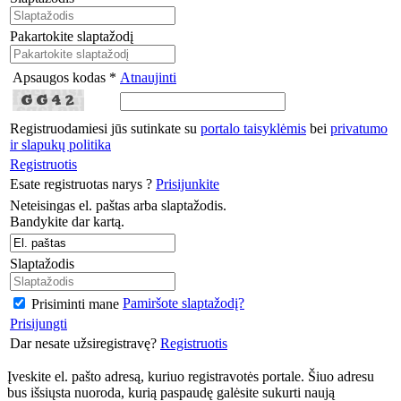
Pakartokite slaptažodį
Apsaugos kodas *
Atnaujinti
Registruodamiesi jūs sutinkate su
portalo taisyklėmis
bei
privatumo
ir slapukų politika
Registruotis
Esate registruotas narys ?
Prisijunkite
Neteisingas el. paštas arba slaptažodis.
Bandykite dar kartą.
Slaptažodis
Pamiršote slaptažodį?
Prisiminti mane
Prisijungti
Dar nesate užsiregistravę?
Registruotis
Įveskite el. pašto adresą, kuriuo registravotės portale. Šiuo adresu
bus išsiųsta nuoroda, kurią paspaudę galėsite sukurti naują