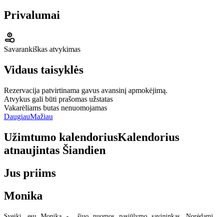
Privalumai
Savarankiškas atvykimas
Vidaus taisyklės
Rezervacija patvirtinama gavus avansinį apmokėjimą.
Atvykus gali būti prašomas užstatas
Vakarėliams butas nenuomojamas
Daugiau
Mažiau
Užimtumo kalendorius
Kalendorius
atnaujintas
Šiandien
Jus priims
Monika
Sveiki, esu Monika - šiuo nuomos pasiūlymo savininkas. Norėdami