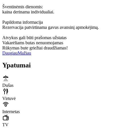
Šventinėmis dienomis:
kaina derinama individualiai.
Papildoma informacija
Rezervacija patvirtinama gavus avansinį apmokėjimą.
Atvykus gali būti prašomas užstatas
Vakarėliams butas nenuomojamas
Rūkymas bute griežtai draudžiamas!
Daugiau
Mažiau
Ypatumai
Dušas
Virtuvė
Internetas
TV