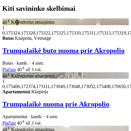
Kiti savininko skelbimai
€
40
Kalendorius atnaujintas
1
0,175324,175320,175322,175325,175310,175311,175313,175319,1
Butas
Klaipėda, Vėtrungė
Trumpalaikė buto nuoma prie Akropolio
Butas · kamb. · 4 asm.
€
Plačiau
40
už 3 val.
€
40
Kalendorius atnaujintas
1
0,175406,172374,173111,173049,173048,173052,175408,170650,1
Apartamentai
Klaipėda
Trumpalaikė nuoma prie Akropolio
Apartamentai · kamb. · 4 asm.
€
Plačiau
40
už 3 val.
€
40
Kalendorius atnaujintas