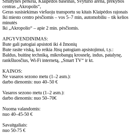
Smiltynės perkėla, Klaipėdos baseinas, Švyturio arena, prekybos
centras „Akropolis“,
Geras susisiekimas viešuoju transportu su kitais Klaipėdos rajonais
Iki miesto centro pėsčiomis – vos 5–7 min, automobiliu – tik kelios
minutės
Iki „Akropolio“ – apie 2 min. pėsčiomis.
APGYVENDINIMAS:
Bute gali patogiai apsistoti iki 4 žmonių
Bute rasite viską, ko reikia Jūsų patogiam apsistojimui, t.y.:
Baldus, buitinę techniką, mikrobangų krosnelę, indus, patalynę,
rankšluosčius, Wi-Fi internetą, „Smart TV“ ir kt.
KAINOS:
Ne vasaros sezono metu (1–2 asm.):
darbo dienomis: nuo 40–50 €
Vasaros sezono metu (1–2 asm.):
darbo dienomis: nuo 50–70€
Nuoma valandomis:
nuo 40–45-50 €
Savaitgaliais:
nuo 50-75 €