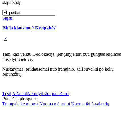
slaptažodį.
Siųsti
Iškilo klausimų? Kreipkitės!
×
Tam, kad veiktų Geolokacija, įrenginyje turi būti įjungtas leidimas
nustatyti vietovę.
Nustatymas, priklausomai nuo įrenginio, gali suveikti po kelių
sekundžių.
Tęsti
Atšaukti
Nerodyti šio pranešimo
Pranešti apie spamą
Trumpalaikė nuoma
Nuoma mėnesiui
Nuoma iki 3 valandų