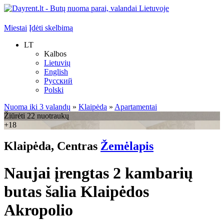
Miestai
Įdėti skelbimą
LT
Kalbos
Lietuvių
English
Русский
Polski
Nuoma iki 3 valandų
»
Klaipėda
»
Apartamentai
Žiūrėti 22 nuotraukų
+18
Klaipėda, Centras
Žemėlapis
Naujai įrengtas 2 kambarių
butas šalia Klaipėdos
Akropolio