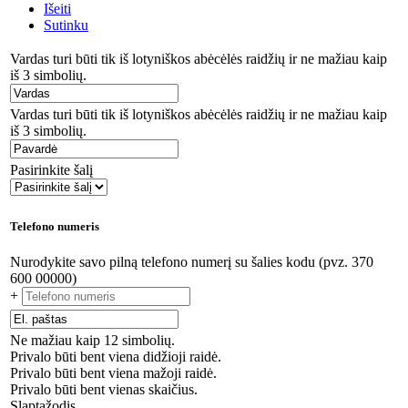
Išeiti
Sutinku
Vardas turi būti tik iš lotyniškos abėcėlės raidžių ir ne mažiau kaip
iš 3 simbolių.
Vardas turi būti tik iš lotyniškos abėcėlės raidžių ir ne mažiau kaip
iš 3 simbolių.
Pasirinkite šalį
Telefono numeris
Nurodykite savo pilną telefono numerį su šalies kodu (pvz. 370
600 00000)
+
Ne mažiau kaip 12 simbolių.
Privalo būti bent viena didžioji raidė.
Privalo būti bent viena mažoji raidė.
Privalo būti bent vienas skaičius.
Slaptažodis