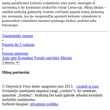
namų pasiūlymus kelioms valandoms arba parai, tiesiogiai iš
savininkų ir be komisinio mokesčio visoje Lietuvoje. Mūsų tikslas –
suteikti unikalią galimybę visiems svečiams pajusti namų jaukumą
tuo momentu, kai jie nusprendžia apsistoti kelioms valandoms ir
pasinaudoti valandinės nuomos paslauga darbui, poilsiui arba
fotosesijai.
Trumpalaikė nuoma
•
Nuoma iki 3 valandų
•
Nuoma mėnesiui
Apie mus
Kontaktai
Portalo taisyklės
Miestai
Mūsų partneriai
© Dayrent.lt Visos teisės saugomos nuo 2013.
created at ease
Svetainėje naudojami slapukai (angl.„cookies“). Jei sutinkate,
spauskite „Sutinku“. Sutikimą bet kada galėsite atšaukti keisdami
naršyklės nustatymus.
Sužinoti daugiau:
privatumo politika