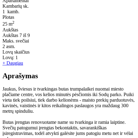
Apartamentai
Kambarių sk.
1
kamb.
Plotas
2
25 m
Aukštas
Aukštas
7 iš 9
Maks. svečiai
2
asm.
Lovų skaičius
Lovų:
1
+ Daugiau
Aprašymas
Jaukus, šviesus ir tvarkingas butas trumpalaikei nuomai miesto
plačiame centre, vos kelios minutės pėsčiomis iki Sodų parko. Puiki
vieta tiek poilsiui, tiek darbo kelionėms - maisto prekių parduotuvės,
kavinės, vaistinės ir kitos reikalingos paslaugos yra maždaug 300
metrų spinduliu.
Butas įrengtas renovuotame name su tvarkinga ir ramia laiptine.
Svečių patogumui įrengtas bekontaktis, savarankiškas
įsiregistravimas, todėl atvykti galėsite jums patogiu metu net ir vėlai