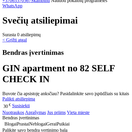
+37063570567
Skambinti
Naudoti pokalbių programėlės
WhatsApp
Svečių atsiliepimai
Surasta 0 atsiliepimų
< Grįžti atgal
Bendras įvertinimas
GIN apartment no 82 SELF
CHECK IN
Buvote čia apsistoję anksčiau? Pasidalinkite savo įspūdžiais su kitais
Palikti atsiliepimą
€
Susisiekti
30
Nuotraukos
Aprašymas
Jus priims
Vieta mieste
Bendras įvertinimas
Blogai
Prastai
Neblogai
Gerai
Puikiai
Palikite savo bendra vertinimo balą