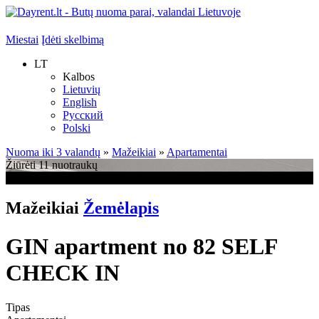
Miestai
Įdėti skelbimą
LT
Kalbos
Lietuvių
English
Русский
Polski
Nuoma iki 3 valandų
»
Mažeikiai
»
Apartamentai
Žiūrėti 11 nuotraukų
+7
Mažeikiai
Žemėlapis
GIN apartment no 82 SELF
CHECK IN
Tipas