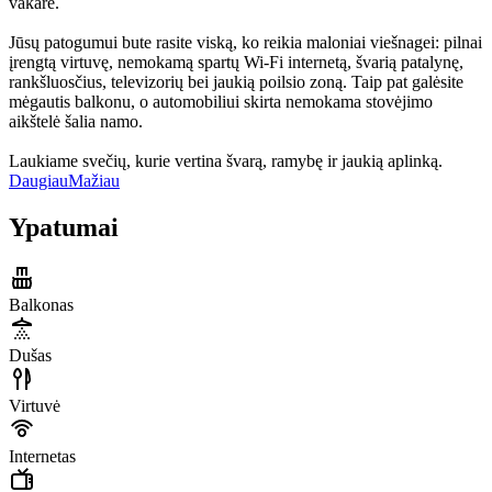
vakare.
Jūsų patogumui bute rasite viską, ko reikia maloniai viešnagei: pilnai
įrengtą virtuvę, nemokamą spartų Wi-Fi internetą, švarią patalynę,
rankšluosčius, televizorių bei jaukią poilsio zoną. Taip pat galėsite
mėgautis balkonu, o automobiliui skirta nemokama stovėjimo
aikštelė šalia namo.
Laukiame svečių, kurie vertina švarą, ramybę ir jaukią aplinką.
Daugiau
Mažiau
Ypatumai
Balkonas
Dušas
Virtuvė
Internetas