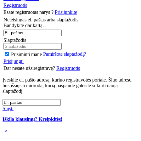
Registruotis
Esate registruotas narys ?
Prisijunkite
Neteisingas el. paštas arba slaptažodis.
Bandykite dar kartą.
Slaptažodis
Pamiršote slaptažodį?
Prisiminti mane
Prisijungti
Dar nesate užsiregistravę?
Registruotis
Įveskite el. pašto adresą, kuriuo registravotės portale. Šiuo adresu
bus išsiųsta nuoroda, kurią paspaudę galėsite sukurti naują
slaptažodį.
Siųsti
Iškilo klausimų? Kreipkitės!
×