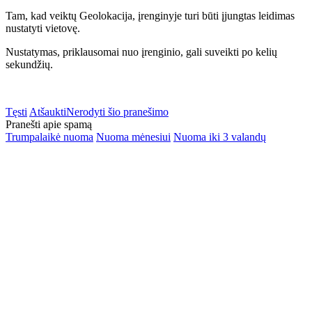
Tam, kad veiktų Geolokacija, įrenginyje turi būti įjungtas leidimas
nustatyti vietovę.
Nustatymas, priklausomai nuo įrenginio, gali suveikti po kelių
sekundžių.
Tęsti
Atšaukti
Nerodyti šio pranešimo
Pranešti apie spamą
Trumpalaikė nuoma
Nuoma mėnesiui
Nuoma iki 3 valandų