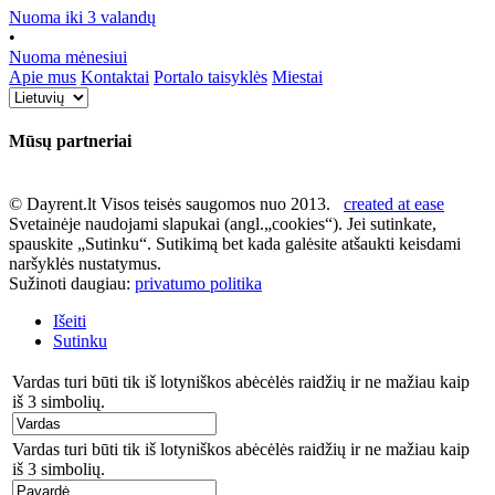
Nuoma iki 3 valandų
•
Nuoma mėnesiui
Apie mus
Kontaktai
Portalo taisyklės
Miestai
Mūsų partneriai
© Dayrent.lt Visos teisės saugomos nuo 2013.
created at ease
Svetainėje naudojami slapukai (angl.„cookies“). Jei sutinkate,
spauskite „Sutinku“. Sutikimą bet kada galėsite atšaukti keisdami
naršyklės nustatymus.
Sužinoti daugiau:
privatumo politika
Išeiti
Sutinku
Vardas turi būti tik iš lotyniškos abėcėlės raidžių ir ne mažiau kaip
iš 3 simbolių.
Vardas turi būti tik iš lotyniškos abėcėlės raidžių ir ne mažiau kaip
iš 3 simbolių.