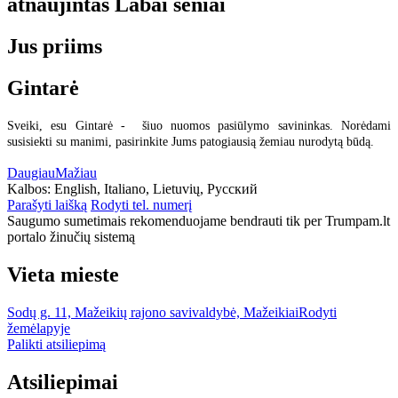
atnaujintas
Labai seniai
Jus priims
Gintarė
Sveiki, esu Gintarė - šiuo nuomos pasiūlymo savininkas. Norėdami
susisiekti su manimi, pasirinkite Jums patogiausią žemiau nurodytą būdą.
Daugiau
Mažiau
Kalbos:
English, Italiano, Lietuvių, Русский
Parašyti laišką
Rodyti tel. numerį
Saugumo sumetimais rekomenduojame bendrauti tik per Trumpam.lt
portalo žinučių sistemą
Vieta mieste
Sodų g. 11, Mažeikių rajono savivaldybė, Mažeikiai
Rodyti
žemėlapyje
Palikti atsiliepimą
Atsiliepimai