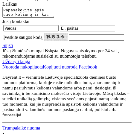
Laiškas
Jūsų kontaktai
Įveskite saugos kodą
Siųsti
Jūsų žinutė sėkmingai išsiųsta. Negavus atsakymo per 24 val.,
rekomenduojame susisiekti su nuomotoju telefonu
Uždaryti langą
Nuoroda nukopijuota
Kopijuoti nuorodą
Facebook
Dayrent.lt – vienintelė Lietuvoje specializuota dieninės būsto
nuomos platforma, kurioje rasite unikalius butų, apartamentų ir
namų pasiūlymus kelioms valandoms arba parai, tiesiogiai iš
savininkų ir be komisinio mokesčio visoje Lietuvoje. Mūsų tikslas –
suteikti unikalią galimybę visiems svečiams pajusti namų jaukumą
tuo momentu, kai jie nusprendžia apsistoti kelioms valandoms ir
pasinaudoti valandinės nuomos paslauga darbui, poilsiui arba
fotosesijai.
Trumpalaikė nuoma
•