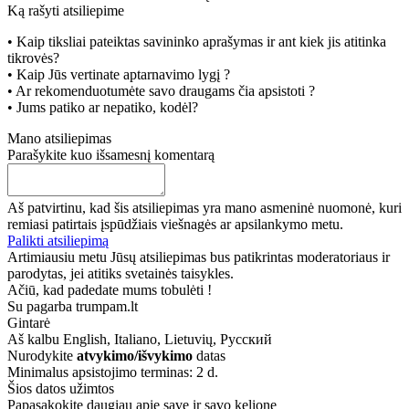
Ką rašyti atsiliepime
• Kaip tiksliai pateiktas savininko aprašymas ir ant kiek jis atitinka
tikrovės?
• Kaip Jūs vertinate aptarnavimo lygį ?
• Ar rekomenduotumėte savo draugams čia apsistoti ?
• Jums patiko ar nepatiko, kodėl?
Mano atsiliepimas
Parašykite kuo išsamesnį komentarą
Aš patvirtinu, kad šis atsiliepimas yra mano asmeninė nuomonė, kuri
remiasi patirtais įspūdžiais viešnagės ar apsilankymo metu.
Palikti atsiliepimą
Artimiausiu metu Jūsų atsiliepimas bus patikrintas moderatoriaus ir
parodytas, jei atitiks svetainės taisykles.
Ačiū, kad padedate mums tobulėti !
Su pagarba trumpam.lt
Gintarė
Aš kalbu
English, Italiano, Lietuvių, Русский
Nurodykite
atvykimo/išvykimo
datas
Minimalus apsistojimo terminas: 2 d.
Šios datos užimtos
Papasakokite daugiau apie save ir savo kelionę