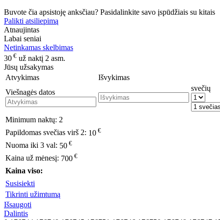
Buvote čia apsistoję anksčiau? Pasidalinkite savo įspūdžiais su kitais
Palikti atsiliepimą
Atnaujintas
Labai seniai
Netinkamas skelbimas
€
30
už naktį 2 asm.
Jūsų užsakymas
Atvykimas
Išvykimas
svečių
Viešnagės datos
Minimum naktų:
2
€
Papildomas svečias virš 2:
10
€
Nuoma iki 3 val:
50
€
Kaina už mėnesį:
700
Kaina viso:
Susisiekti
Tikrinti užimtumą
Išsaugoti
Dalintis