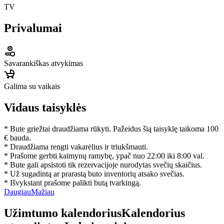
TV
Privalumai
Savarankiškas atvykimas
Galima su vaikais
Vidaus taisyklės
* Bute griežtai draudžiama rūkyti. Pažeidus šią taisyklę taikoma 100
€ bauda.
* Draudžiama rengti vakarėlius ir triukšmauti.
* Prašome gerbti kaimynų ramybę, ypač nuo 22:00 iki 8:00 val.
* Bute gali apsistoti tik rezervacijoje nurodytas svečių skaičius.
* Už sugadintą ar prarastą buto inventorių atsako svečias.
* Išvykstant prašome palikti butą tvarkingą.
Daugiau
Mažiau
Užimtumo kalendorius
Kalendorius