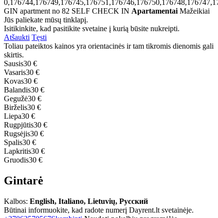
0,176744,176749,176745,176751,176746,176750,176748,176747,1
GIN apartment no 82 SELF CHECK IN
Apartamentai
Mažeikiai
Jūs paliekate mūsų tinklapį.
Isitikinkite, kad pasitikite svetaine į kurią būsite nukreipti.
Atšaukti
Tęsti
Toliau pateiktos kainos yra orientacinės ir tam tikromis dienomis gali
skirtis.
Sausis
30 €
Vasaris
30 €
Kovas
30 €
Balandis
30 €
Gegužė
30 €
Birželis
30 €
Liepa
30 €
Rugpjūtis
30 €
Rugsėjis
30 €
Spalis
30 €
Lapkritis
30 €
Gruodis
30 €
Gintarė
Kalbos:
English, Italiano, Lietuvių, Русский
Būtinai informuokite, kad radote numerį Dayrent.lt svetainėje.