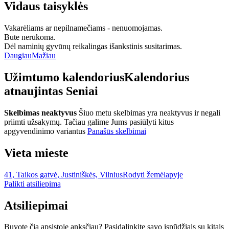
Vidaus taisyklės
Vakarėliams ar nepilnamečiams - nenuomojamas.
Bute nerūkoma.
Dėl naminių gyvūnų reikalingas išankstinis susitarimas.
Daugiau
Mažiau
Užimtumo kalendorius
Kalendorius
atnaujintas
Seniai
Skelbimas neaktyvus
Šiuo metu skelbimas yra neaktyvus ir negali
priimti užsakymų. Tačiau galime Jums pasiūlyti kitus
apgyvendinimo variantus
Panašūs skelbimai
Vieta mieste
41, Taikos gatvė, Justiniškės, Vilnius
Rodyti žemėlapyje
Palikti atsiliepimą
Atsiliepimai
Buvote čia apsistoję anksčiau? Pasidalinkite savo įspūdžiais su kitais