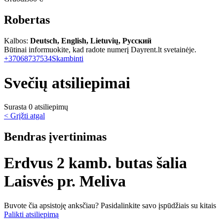
Robertas
Kalbos:
Deutsch, English, Lietuvių, Русский
Būtinai informuokite, kad radote numerį Dayrent.lt svetainėje.
+37068737534
Skambinti
Svečių atsiliepimai
Surasta 0 atsiliepimų
< Grįžti atgal
Bendras įvertinimas
Erdvus 2 kamb. butas šalia
Laisvės pr. Meliva
Buvote čia apsistoję anksčiau? Pasidalinkite savo įspūdžiais su kitais
Palikti atsiliepimą