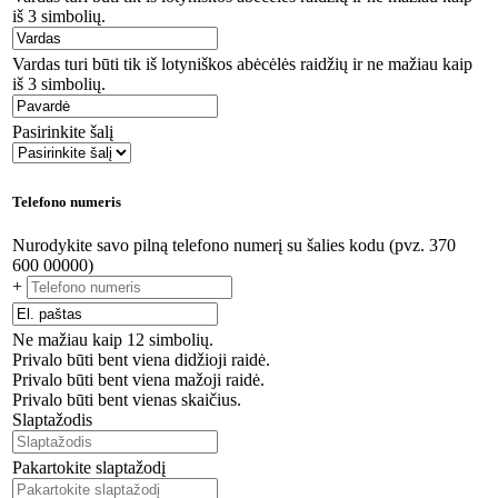
iš 3 simbolių.
Vardas turi būti tik iš lotyniškos abėcėlės raidžių ir ne mažiau kaip
iš 3 simbolių.
Pasirinkite šalį
Telefono numeris
Nurodykite savo pilną telefono numerį su šalies kodu (pvz. 370
600 00000)
+
Ne mažiau kaip 12 simbolių.
Privalo būti bent viena didžioji raidė.
Privalo būti bent viena mažoji raidė.
Privalo būti bent vienas skaičius.
Slaptažodis
Pakartokite slaptažodį