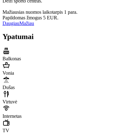
Delfi sporto centras.
Mažiausias nuomos laikotarpis 1 para.
Papildomas žmogus 5 EUR.
Daugiau
Mažiau
Ypatumai
Balkonas
Vonia
Dušas
Virtuvė
Internetas
TV