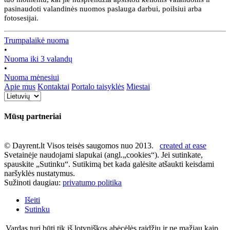
pasinaudoti valandinės nuomos paslauga darbui, poilsiui arba
fotosesijai.
Trumpalaikė nuoma
•
Nuoma iki 3 valandų
•
Nuoma mėnesiui
Apie mus
Kontaktai
Portalo taisyklės
Miestai
Mūsų partneriai
© Dayrent.lt Visos teisės saugomos nuo 2013.
created at ease
Svetainėje naudojami slapukai (angl.„cookies“). Jei sutinkate,
spauskite „Sutinku“. Sutikimą bet kada galėsite atšaukti keisdami
naršyklės nustatymus.
Sužinoti daugiau:
privatumo politika
Išeiti
Sutinku
Vardas turi būti tik iš lotyniškos abėcėlės raidžių ir ne mažiau kaip