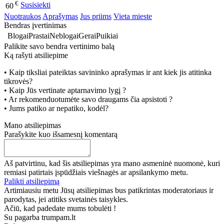
€
Susisiekti
60
Nuotraukos
Aprašymas
Jus priims
Vieta mieste
Bendras įvertinimas
Blogai
Prastai
Neblogai
Gerai
Puikiai
Palikite savo bendra vertinimo balą
Ką rašyti atsiliepime
• Kaip tiksliai pateiktas savininko aprašymas ir ant kiek jis atitinka
tikrovės?
• Kaip Jūs vertinate aptarnavimo lygį ?
• Ar rekomenduotumėte savo draugams čia apsistoti ?
• Jums patiko ar nepatiko, kodėl?
Mano atsiliepimas
Parašykite kuo išsamesnį komentarą
Aš patvirtinu, kad šis atsiliepimas yra mano asmeninė nuomonė, kuri
remiasi patirtais įspūdžiais viešnagės ar apsilankymo metu.
Palikti atsiliepimą
Artimiausiu metu Jūsų atsiliepimas bus patikrintas moderatoriaus ir
parodytas, jei atitiks svetainės taisykles.
Ačiū, kad padedate mums tobulėti !
Su pagarba trumpam.lt