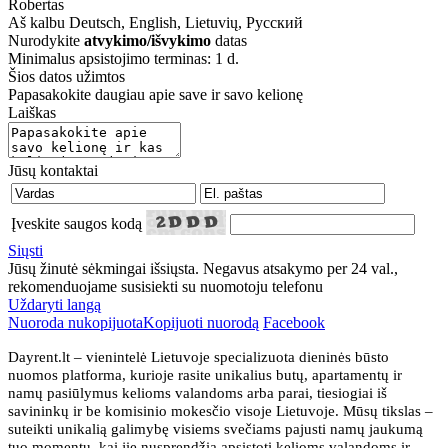
Robertas
Aš kalbu
Deutsch, English, Lietuvių, Русский
Nurodykite
atvykimo/išvykimo
datas
Minimalus apsistojimo terminas: 1 d.
Šios datos užimtos
Papasakokite daugiau apie save ir savo kelionę
Laiškas
Jūsų kontaktai
Įveskite saugos kodą
Siųsti
Jūsų žinutė sėkmingai išsiųsta. Negavus atsakymo per 24 val.,
rekomenduojame susisiekti su nuomotoju telefonu
Uždaryti langą
Nuoroda nukopijuota
Kopijuoti nuorodą
Facebook
Dayrent.lt – vienintelė Lietuvoje specializuota dieninės būsto
nuomos platforma, kurioje rasite unikalius butų, apartamentų ir
namų pasiūlymus kelioms valandoms arba parai, tiesiogiai iš
savininkų ir be komisinio mokesčio visoje Lietuvoje. Mūsų tikslas –
suteikti unikalią galimybę visiems svečiams pajusti namų jaukumą
tuo momentu, kai jie nusprendžia apsistoti kelioms valandoms ir