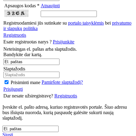
Apsaugos kodas *
Atnaujinti
Registruodamiesi jūs sutinkate su
portalo taisyklėmis
bei
privatumo
ir slapukų politika
Registruotis
Esate registruotas narys ?
Prisijunkite
Neteisingas el. paštas arba slaptažodis.
Bandykite dar kartą.
Slaptažodis
Pamiršote slaptažodį?
Prisiminti mane
Prisijungti
Dar nesate užsiregistravę?
Registruotis
Įveskite el. pašto adresą, kuriuo registravotės portale. Šiuo adresu
bus išsiųsta nuoroda, kurią paspaudę galėsite sukurti naują
slaptažodį.
Siųsti