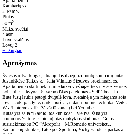
Apartamentai
Kambarių sk.
2
kamb.
Plotas
2
50 m
Maks. svečiai
4
asm.
Lovų skaičius
Lovų:
2
+ Daugiau
Aprašymas
Šviesus ir tvarkingas, atnaujintas dviejų izoliuotų kambarių butas
Justiniškėse Taikos g. , šalia Vilniaus Sietuvos progimnazijos.
Apartamentai skirti tiek trumpalaikei viešnagei tiek ir visos šeimos
poilsiui ir nakvynei. Savarankiškas patekimas - Self Check In.
Bute Jūsų laukia patogi dvigulė lova, svetainėje yra miegama sofa -
lova. Jauki patalynė, rankšluosčiai, indai ir buitinė technika. Veikia
Wi-Fi internetas,IP TV >200 kanalų bei Youtube.
Butas yra šalia “Kardiolitos klinikos" - Meliva, šalia yra
parduotuvės, turgus, atnaujintas mokyklos stadionas. Geras
susisiekimas su PC “Akropolis", M.Romerio universitetu,
Santariškių klinikos, Litexpo, Sportima, Vichy vandens parkas ar