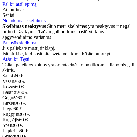
Palikti atsiliepimą
Atnaujintas
Seniai
Netinkamas skelbimas
Skelbimas neaktyvus
Šiuo metu skelbimas yra neaktyvus ir negali
priimti užsakymų. Tačiau galime Jums pasiūlyti kitus
apgyvendinimo variantus
Panašūs skelbimai
Jūs paliekate mūsų tinklapį.
Isitikinkite, kad pasitikite svetaine į kurią būsite nukreipti.
Atšaukti
Tęsti
Toliau pateiktos kainos yra orientacinės ir tam tikromis dienomis gali
skirtis.
Sausis
60 €
Vasaris
60 €
Kovas
60 €
Balandis
60 €
Gegužė
60 €
Birželis
60 €
Liepa
60 €
Rugpjūtis
60 €
Rugsėjis
60 €
Spalis
60 €
Lapkritis
60 €
Gruodis
60 €