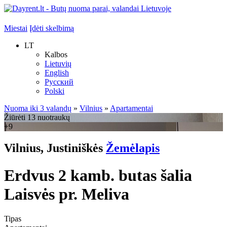
Miestai
Įdėti skelbimą
LT
Kalbos
Lietuvių
English
Русский
Polski
Nuoma iki 3 valandų
»
Vilnius
»
Apartamentai
Žiūrėti 13 nuotraukų
+9
Vilnius, Justiniškės
Žemėlapis
Erdvus 2 kamb. butas šalia
Laisvės pr. Meliva
Tipas