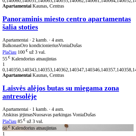
0,140060,140051,140063,140055,140062,140061,140064,140052,1
Apartamentai
Kaunas, Centras
Panoraminis miesto centro apartamentas
šalia stoties
Apartamentai · 2 kamb. · 4 asm.
Balkonas
Oro kondicionierius
Vonia
Dušas
€
Plačiau
100
už 3 val.
€
55
Kalendorius atnaujintas
1
0,140350,140343,140353,140362,140347,140346,140357,140358,1
Apartamentai
Kaunas, Centras
Laisvės alėjos butas su miegama zona
antresolėje
Apartamentai · 1 kamb. · 4 asm.
Atskiras įėjimas
Nuosavas parkingas
Vonia
Dušas
€
Plačiau
85
už 3 val.
€
60
Kalendorius atnaujintas
1