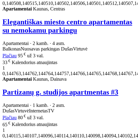
0,140508,140515,140510,140502,140506,140501,140512,140507,1
Apartamentai
Kaunas, Centras
Elegantiškas miesto centro apartamentas
su nemokamu parkingu
Apartamentai · 2 kamb. · 4 asm.
Balkonas
Nuosavas parkingas
Dušas
Virtuvė
€
Plačiau
95
už 3 val.
€
33
Kalendorius atnaujintas
1
0,144763,144762,144764,144757,144766,144765,144768,144767,1
Apartamentai
Kaunas, Dainava
Partizanų g. studijos apartmentas #3
Apartamentai · 1 kamb. · 2 asm.
Dušas
Virtuvė
Internetas
TV
€
Plačiau
80
už 3 val.
€
65
Kalendorius atnaujintas
1
0,140115,140107,140096,140114,140110,140098,140094,140102,1