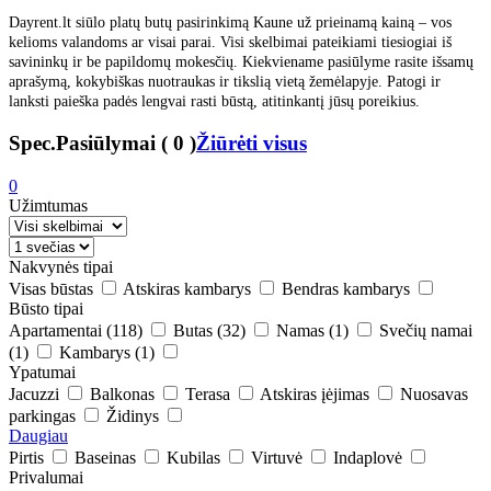
Dayrent.lt siūlo platų butų pasirinkimą Kaune už prieinamą kainą – vos
kelioms valandoms ar visai parai. Visi skelbimai pateikiami tiesiogiai iš
savininkų ir be papildomų mokesčių. Kiekviename pasiūlyme rasite išsamų
aprašymą, kokybiškas nuotraukas ir tikslią vietą žemėlapyje. Patogi ir
lanksti paieška padės lengvai rasti būstą, atitinkantį jūsų poreikius.
Spec.Pasiūlymai
(
0
)
Žiūrėti visus
0
Užimtumas
Nakvynės tipai
Visas būstas
Atskiras kambarys
Bendras kambarys
Būsto tipai
Apartamentai
(118)
Butas
(32)
Namas
(1)
Svečių namai
(1)
Kambarys
(1)
Ypatumai
Jacuzzi
Balkonas
Terasa
Atskiras įėjimas
Nuosavas
parkingas
Židinys
Daugiau
Pirtis
Baseinas
Kubilas
Virtuvė
Indaplovė
Privalumai