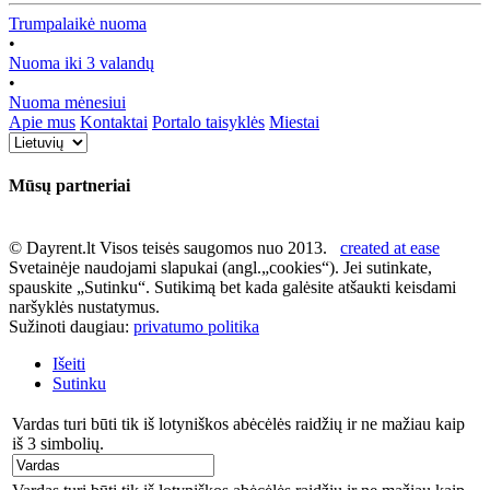
Trumpalaikė nuoma
•
Nuoma iki 3 valandų
•
Nuoma mėnesiui
Apie mus
Kontaktai
Portalo taisyklės
Miestai
Mūsų partneriai
© Dayrent.lt Visos teisės saugomos nuo 2013.
created at ease
Svetainėje naudojami slapukai (angl.„cookies“). Jei sutinkate,
spauskite „Sutinku“. Sutikimą bet kada galėsite atšaukti keisdami
naršyklės nustatymus.
Sužinoti daugiau:
privatumo politika
Išeiti
Sutinku
Vardas turi būti tik iš lotyniškos abėcėlės raidžių ir ne mažiau kaip
iš 3 simbolių.