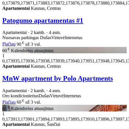
0,173879,173871,173883,173872,173876,173878,173880,173884,1
Apartamentai
Kaunas, Centras
Patogumo apartamentas #1
Apartamentai · 2 kamb. · 4 asm.
Nuosavas parkingas
Dušas
Virtuvė
Internetas
€
Plačiau
90
už 3 val.
€
60
Kalendorius atnaujintas
1
0,173935,173936,173938,173939,173940,173951,173948,173945,1
Apartamentai
Kaunas, Centras
MnW apartment by Polo Apartments
Apartamentai · 2 kamb. · 4 asm.
Oro kondicionierius
Dušas
Virtuvė
Internetas
€
Plačiau
60
už 3 val.
€
65
Kalendorius atnaujintas
1
0,173913,173901,173894,173893,173895,173910,173896,173897,1
Apartamentai
Kaunas, Šančiai