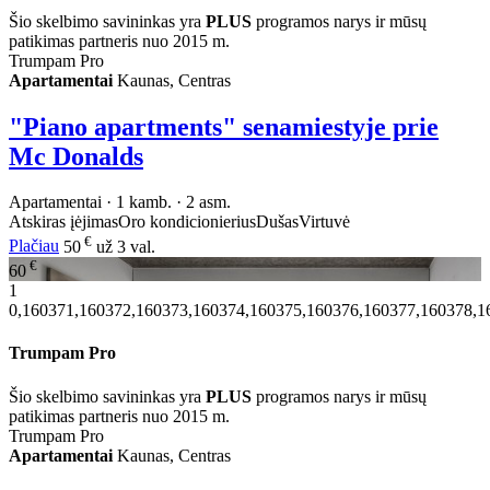
Šio skelbimo savininkas yra
PLUS
programos narys ir mūsų
patikimas partneris nuo 2015 m.
Trumpam Pro
Apartamentai
Kaunas, Centras
"Piano apartments" senamiestyje prie
Mc Donalds
Apartamentai · 1 kamb. · 2 asm.
Atskiras įėjimas
Oro kondicionierius
Dušas
Virtuvė
€
Plačiau
50
už 3 val.
€
60
1
0,160371,160372,160373,160374,160375,160376,160377,160378,1
Trumpam Pro
Šio skelbimo savininkas yra
PLUS
programos narys ir mūsų
patikimas partneris nuo 2015 m.
Trumpam Pro
Apartamentai
Kaunas, Centras