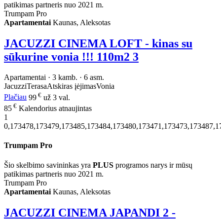
patikimas partneris nuo 2021 m.
Trumpam Pro
Apartamentai
Kaunas, Aleksotas
JACUZZI CINEMA LOFT - kinas su
sūkurine vonia !!! 110m2
3
Apartamentai · 3 kamb. · 6 asm.
Jacuzzi
Terasa
Atskiras įėjimas
Vonia
€
Plačiau
99
už 3 val.
€
85
Kalendorius atnaujintas
1
0,173478,173479,173485,173484,173480,173471,173473,173487,1
Trumpam Pro
Šio skelbimo savininkas yra
PLUS
programos narys ir mūsų
patikimas partneris nuo 2021 m.
Trumpam Pro
Apartamentai
Kaunas, Aleksotas
JACUZZI CINEMA JAPANDI 2 -