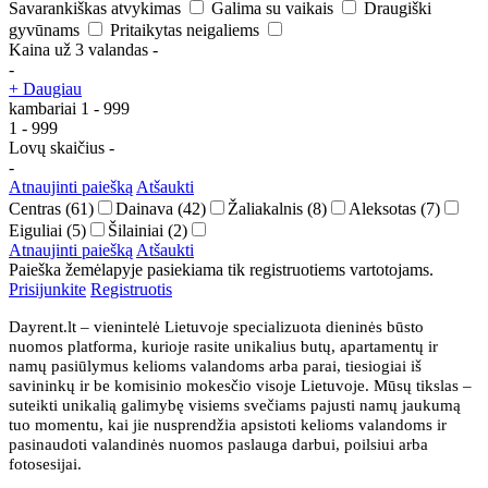
Savarankiškas atvykimas
Galima su vaikais
Draugiški
gyvūnams
Pritaikytas neigaliems
Kaina už 3 valandas
-
-
+ Daugiau
kambariai
1
-
999
1
-
999
Lovų skaičius
-
-
Atnaujinti paiešką
Atšaukti
Centras
(61)
Dainava
(42)
Žaliakalnis
(8)
Aleksotas
(7)
Eiguliai
(5)
Šilainiai
(2)
Atnaujinti paiešką
Atšaukti
Paieška žemėlapyje pasiekiama tik registruotiems vartotojams.
Prisijunkite
Registruotis
Dayrent.lt – vienintelė Lietuvoje specializuota dieninės būsto
nuomos platforma, kurioje rasite unikalius butų, apartamentų ir
namų pasiūlymus kelioms valandoms arba parai, tiesiogiai iš
savininkų ir be komisinio mokesčio visoje Lietuvoje. Mūsų tikslas –
suteikti unikalią galimybę visiems svečiams pajusti namų jaukumą
tuo momentu, kai jie nusprendžia apsistoti kelioms valandoms ir
pasinaudoti valandinės nuomos paslauga darbui, poilsiui arba
fotosesijai.