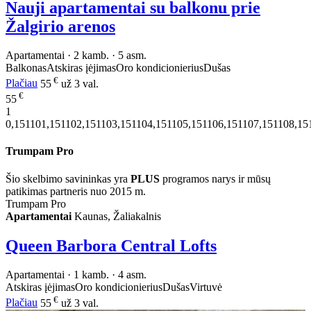
Nauji apartamentai su balkonu prie
Žalgirio arenos
Apartamentai · 2 kamb. · 5 asm.
Balkonas
Atskiras įėjimas
Oro kondicionierius
Dušas
€
Plačiau
55
už 3 val.
€
55
1
0,151101,151102,151103,151104,151105,151106,151107,151108,15
Trumpam Pro
Šio skelbimo savininkas yra
PLUS
programos narys ir mūsų
patikimas partneris nuo 2015 m.
Trumpam Pro
Apartamentai
Kaunas, Žaliakalnis
Queen Barbora Central Lofts
Apartamentai · 1 kamb. · 4 asm.
Atskiras įėjimas
Oro kondicionierius
Dušas
Virtuvė
€
Plačiau
55
už 3 val.