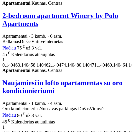
Apartamentai
Kaunas, Centras
2-bedroom apartment Winery by Polo
Apartments
Apartamentai · 3 kamb. · 6 asm.
Balkonas
Dušas
Virtuvė
Internetas
€
Plačiau
75
už 3 val.
€
45
Kalendorius atnaujintas
1
0,140463,140458,140462,140474,140480,140471,140460,140464,1
Apartamentai
Kaunas, Centras
Naujamiesčio lofto apartamentas su oro
kondicionieriumi
Apartamentai · 1 kamb. · 4 asm.
Oro kondicionierius
Nuosavas parkingas
Dušas
Virtuvė
€
Plačiau
80
už 3 val.
€
45
Kalendorius atnaujintas
1