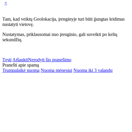
×
Tam, kad veiktų Geolokacija, įrenginyje turi būti įjungtas leidimas
nustatyti vietovę.
Nustatymas, priklausomai nuo įrenginio, gali suveikti po kelių
sekundžių.
Tęsti
Atšaukti
Nerodyti šio pranešimo
Pranešti apie spamą
Trumpalaikė nuoma
Nuoma mėnesiui
Nuoma iki 3 valandų