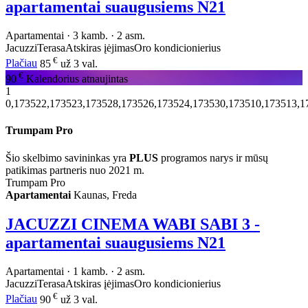
apartamentai suaugusiems N21
Apartamentai · 3 kamb. · 2 asm.
Jacuzzi
Terasa
Atskiras įėjimas
Oro kondicionierius
€
Plačiau
85
už 3 val.
€
90
Kalendorius atnaujintas
1
0,173522,173523,173528,173526,173524,173530,173510,173513,1
Trumpam Pro
Šio skelbimo savininkas yra
PLUS
programos narys ir mūsų
patikimas partneris nuo 2021 m.
Trumpam Pro
Apartamentai
Kaunas, Freda
JACUZZI CINEMA WABI SABI 3 -
apartamentai suaugusiems N21
Apartamentai · 1 kamb. · 2 asm.
Jacuzzi
Terasa
Atskiras įėjimas
Oro kondicionierius
€
Plačiau
90
už 3 val.