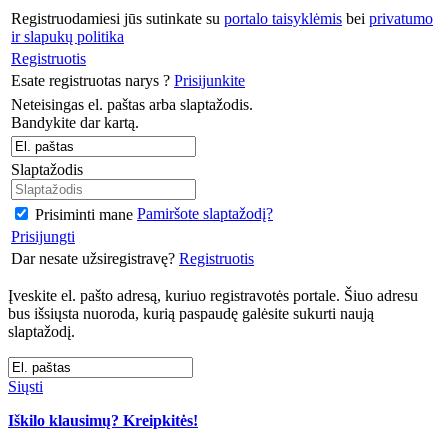
Registruodamiesi jūs sutinkate su
portalo taisyklėmis
bei
privatumo
ir slapukų politika
Registruotis
Esate registruotas narys ?
Prisijunkite
Neteisingas el. paštas arba slaptažodis.
Bandykite dar kartą.
Slaptažodis
Pamiršote slaptažodį?
Prisiminti mane
Prisijungti
Dar nesate užsiregistravę?
Registruotis
Įveskite el. pašto adresą, kuriuo registravotės portale. Šiuo adresu
bus išsiųsta nuoroda, kurią paspaudę galėsite sukurti naują
slaptažodį.
Siųsti
Iškilo klausimų? Kreipkitės!