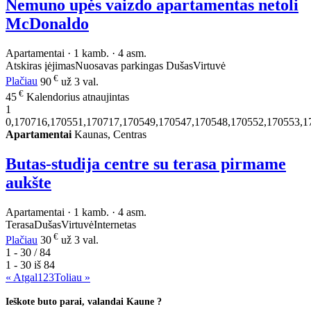
Nemuno upės vaizdo apartamentas netoli
McDonaldo
Apartamentai · 1 kamb. · 4 asm.
Atskiras įėjimas
Nuosavas parkingas
Dušas
Virtuvė
€
Plačiau
90
už 3 val.
€
45
Kalendorius atnaujintas
1
0,170716,170551,170717,170549,170547,170548,170552,170553,1
Apartamentai
Kaunas, Centras
Butas-studija centre su terasa pirmame
aukšte
Apartamentai · 1 kamb. · 4 asm.
Terasa
Dušas
Virtuvė
Internetas
€
Plačiau
30
už 3 val.
1 - 30 / 84
1 - 30 iš
84
« Atgal
1
2
3
Toliau »
Ieškote buto parai, valandai Kaune ?