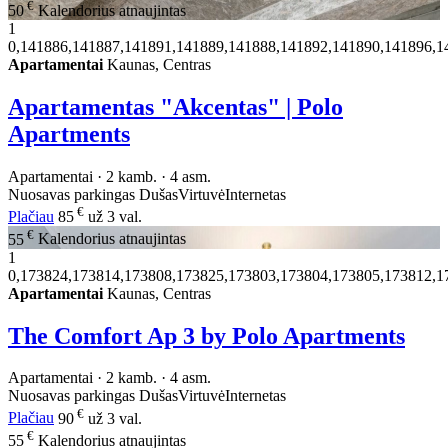
€
50
Kalendorius atnaujintas
1
0,141886,141887,141891,141889,141888,141892,141890,141896,1
Apartamentai
Kaunas, Centras
Apartamentas "Akcentas" | Polo
Apartments
Apartamentai · 2 kamb. · 4 asm.
Nuosavas parkingas
Dušas
Virtuvė
Internetas
€
Plačiau
85
už 3 val.
€
55
Kalendorius atnaujintas
1
0,173824,173814,173808,173825,173803,173804,173805,173812,1
Apartamentai
Kaunas, Centras
The Comfort Ap 3 by Polo Apartments
Apartamentai · 2 kamb. · 4 asm.
Nuosavas parkingas
Dušas
Virtuvė
Internetas
€
Plačiau
90
už 3 val.
€
55
Kalendorius atnaujintas