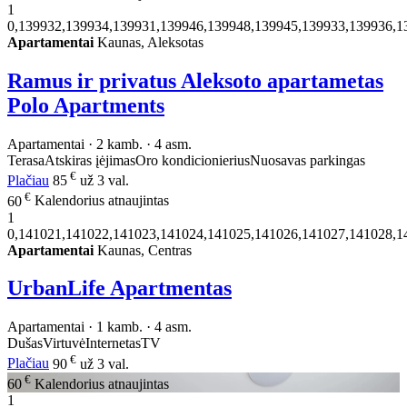
1
0,139932,139934,139931,139946,139948,139945,139933,139936,1
Apartamentai
Kaunas, Aleksotas
Ramus ir privatus Aleksoto apartametas
Polo Apartments
Apartamentai · 2 kamb. · 4 asm.
Terasa
Atskiras įėjimas
Oro kondicionierius
Nuosavas parkingas
€
Plačiau
85
už 3 val.
€
60
Kalendorius atnaujintas
1
0,141021,141022,141023,141024,141025,141026,141027,141028,1
Apartamentai
Kaunas, Centras
UrbanLife Apartmentas
Apartamentai · 1 kamb. · 4 asm.
Dušas
Virtuvė
Internetas
TV
€
Plačiau
90
už 3 val.
€
60
Kalendorius atnaujintas
1