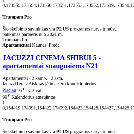
0,173555,173554,173550,173551,173553,173552,173539,173540,1
Trumpam Pro
Šio skelbimo savininkas yra
PLUS
programos narys ir mūsų
patikimas partneris nuo 2021 m.
Trumpam Pro
Apartamentai
Kaunas, Freda
JACUZZI CINEMA SHIBUI 5 -
apartamentai suaugusiems N21
Apartamentai · 2 kamb. · 2 asm.
Jacuzzi
Terasa
Atskiras įėjimas
Oro kondicionierius
€
Plačiau
95
už 3 val.
€
99
Kalendorius atnaujintas
1
0,154419,174991,154422,174992,154423,154428,154427,154425,1
Trumpam Pro
Šio skelbimo savininkas yra
PLUS
programos narys ir mūsų