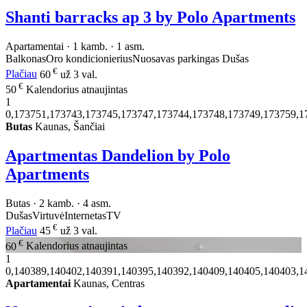
Shanti barracks ap 3 by Polo Apartments
Apartamentai · 1 kamb. · 1 asm.
Balkonas
Oro kondicionierius
Nuosavas parkingas
Dušas
€
Plačiau
60
už 3 val.
€
50
Kalendorius atnaujintas
1
0,173751,173743,173745,173747,173744,173748,173749,173759,1
Butas
Kaunas, Šančiai
Apartmentas Dandelion by Polo
Apartments
Butas · 2 kamb. · 4 asm.
Dušas
Virtuvė
Internetas
TV
€
Plačiau
45
už 3 val.
€
60
Kalendorius atnaujintas
1
0,140389,140402,140391,140395,140392,140409,140405,140403,1
Apartamentai
Kaunas, Centras