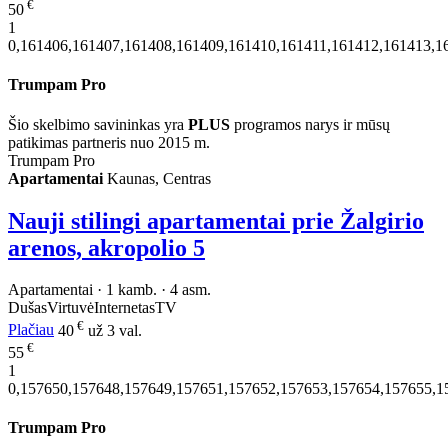
€
50
1
0,161406,161407,161408,161409,161410,161411,161412,161413,1
Trumpam Pro
Šio skelbimo savininkas yra
PLUS
programos narys ir mūsų
patikimas partneris nuo 2015 m.
Trumpam Pro
Apartamentai
Kaunas, Centras
Nauji stilingi apartamentai prie Žalgirio
arenos, akropolio
5
Apartamentai · 1 kamb. · 4 asm.
Dušas
Virtuvė
Internetas
TV
€
Plačiau
40
už 3 val.
€
55
1
0,157650,157648,157649,157651,157652,157653,157654,157655,1
Trumpam Pro