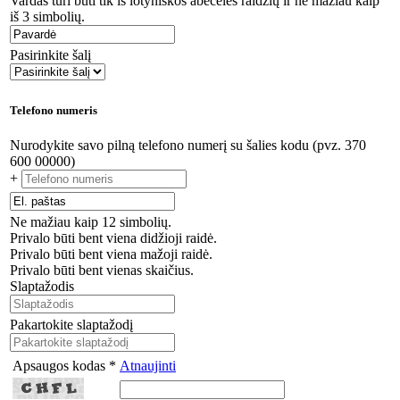
Vardas turi būti tik iš lotyniškos abėcėlės raidžių ir ne mažiau kaip
iš 3 simbolių.
Pasirinkite šalį
Telefono numeris
Nurodykite savo pilną telefono numerį su šalies kodu (pvz. 370
600 00000)
+
Ne mažiau kaip 12 simbolių.
Privalo būti bent viena didžioji raidė.
Privalo būti bent viena mažoji raidė.
Privalo būti bent vienas skaičius.
Slaptažodis
Pakartokite slaptažodį
Apsaugos kodas *
Atnaujinti