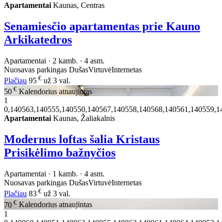
Apartamentai
Kaunas, Centras
Senamiesčio apartamentas prie Kauno
Arkikatedros
Apartamentai · 2 kamb. · 4 asm.
Nuosavas parkingas
Dušas
Virtuvė
Internetas
€
Plačiau
95
už 3 val.
€
50
Kalendorius atnaujintas
1
0,140563,140555,140550,140567,140558,140568,140561,140559,1
Apartamentai
Kaunas, Žaliakalnis
Modernus loftas šalia Kristaus
Prisikėlimo bažnyčios
Apartamentai · 1 kamb. · 4 asm.
Nuosavas parkingas
Dušas
Virtuvė
Internetas
€
Plačiau
83
už 3 val.
€
70
Kalendorius atnaujintas
1