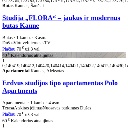
0,173764,173783,173780,173761,173762,173770,173774,173776,1
Butas
Kaunas, Šančiai
Studija „FLORA“ – jaukus ir modernus
butas Kaune
Butas · 1 kamb. · 3 asm.
Dušas
Virtuvė
Internetas
TV
€
Plačiau
70
už 3 val.
€
40
Kalendorius atnaujintas
1
0,140419,140412,140420,140414,140421,140422,140415,140430,1
Apartamentai
Kaunas, Aleksotas
Erdvus studijos tipo apartamentas Polo
Apartments
Apartamentai · 1 kamb. · 4 asm.
Terasa
Atskiras įėjimas
Nuosavas parkingas
Dušas
€
Plačiau
70
už 3 val.
€
60
Kalendorius atnaujintas
1