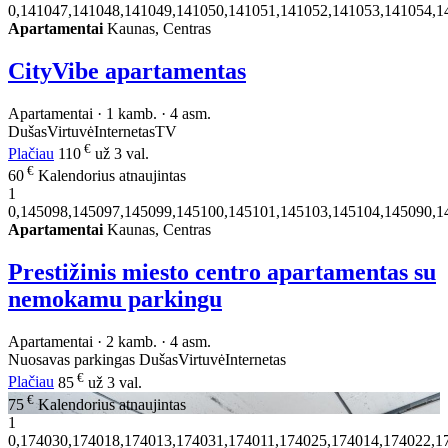
0,141047,141048,141049,141050,141051,141052,141053,141054,1
Apartamentai
Kaunas, Centras
CityVibe apartamentas
Apartamentai · 1 kamb. · 4 asm.
Dušas
Virtuvė
Internetas
TV
€
Plačiau
110
už 3 val.
€
60
Kalendorius atnaujintas
1
0,145098,145097,145099,145100,145101,145103,145104,145090,1
Apartamentai
Kaunas, Centras
Prestižinis miesto centro apartamentas su
nemokamu parkingu
Apartamentai · 2 kamb. · 4 asm.
Nuosavas parkingas
Dušas
Virtuvė
Internetas
€
Plačiau
85
už 3 val.
€
75
Kalendorius atnaujintas
1
0,174030,174018,174013,174031,174011,174025,174014,174022,1