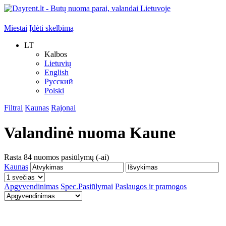
Miestai
Įdėti skelbimą
LT
Kalbos
Lietuvių
English
Русский
Polski
Filtrai
Kaunas
Rajonai
Valandinė nuoma
Kaune
Rasta
84
nuomos pasiūlymų (-ai)
Kaunas
Apgyvendinimas
Spec.Pasiūlymai
Paslaugos ir pramogos