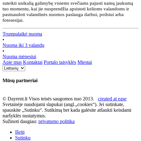
suteikti unikalią galimybę visiems svečiams pajusti namų jaukumą
tuo momentu, kai jie nusprendžia apsistoti kelioms valandoms ir
pasinaudoti valandinės nuomos paslauga darbui, poilsiui arba
fotosesijai.
Trumpalaikė nuoma
•
Nuoma iki 3 valandų
•
Nuoma mėnesiui
Apie mus
Kontaktai
Portalo taisyklės
Miestai
Mūsų partneriai
© Dayrent.lt Visos teisės saugomos nuo 2013.
created at ease
Svetainėje naudojami slapukai (angl.„cookies“). Jei sutinkate,
spauskite „Sutinku“. Sutikimą bet kada galėsite atšaukti keisdami
naršyklės nustatymus.
Sužinoti daugiau:
privatumo politika
Išeiti
Sutinku