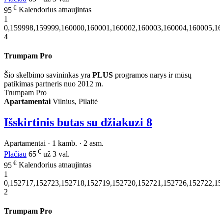
€
95
Kalendorius atnaujintas
1
0,159998,159999,160000,160001,160002,160003,160004,160005,1
4
Trumpam Pro
Šio skelbimo savininkas yra
PLUS
programos narys ir mūsų
patikimas partneris nuo 2012 m.
Trumpam Pro
Apartamentai
Vilnius, Pilaitė
Išskirtinis butas su džiakuzi
8
Apartamentai · 1 kamb. · 2 asm.
€
Plačiau
65
už 3 val.
€
95
Kalendorius atnaujintas
1
0,152717,152723,152718,152719,152720,152721,152726,152722,1
2
Trumpam Pro