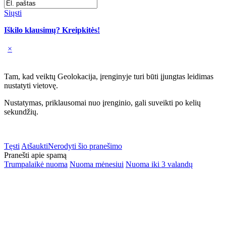
Siųsti
Iškilo klausimų? Kreipkitės!
×
Tam, kad veiktų Geolokacija, įrenginyje turi būti įjungtas leidimas
nustatyti vietovę.
Nustatymas, priklausomai nuo įrenginio, gali suveikti po kelių
sekundžių.
Tęsti
Atšaukti
Nerodyti šio pranešimo
Pranešti apie spamą
Trumpalaikė nuoma
Nuoma mėnesiui
Nuoma iki 3 valandų