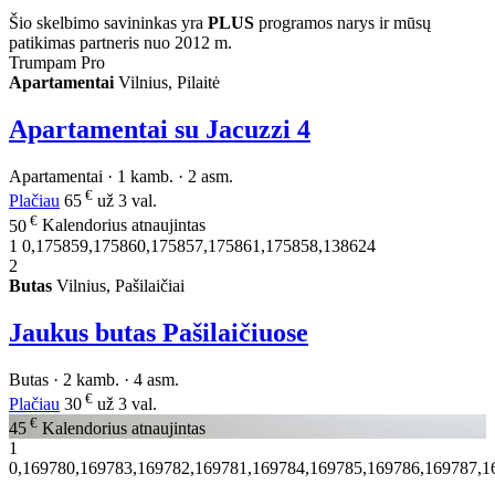
Šio skelbimo savininkas yra
PLUS
programos narys ir mūsų
patikimas partneris nuo 2012 m.
Trumpam Pro
Apartamentai
Vilnius, Pilaitė
Apartamentai su Jacuzzi
4
Apartamentai · 1 kamb. · 2 asm.
€
Plačiau
65
už 3 val.
€
50
Kalendorius atnaujintas
1
0,175859,175860,175857,175861,175858,138624
2
Butas
Vilnius, Pašilaičiai
Jaukus butas Pašilaičiuose
Butas · 2 kamb. · 4 asm.
€
Plačiau
30
už 3 val.
€
45
Kalendorius atnaujintas
1
0,169780,169783,169782,169781,169784,169785,169786,169787,1