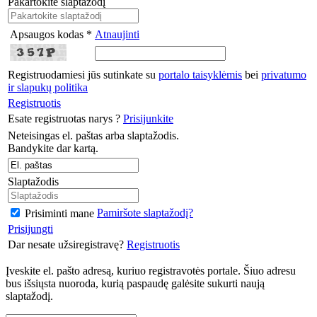
Pakartokite slaptažodį
Apsaugos kodas *
Atnaujinti
Registruodamiesi jūs sutinkate su
portalo taisyklėmis
bei
privatumo
ir slapukų politika
Registruotis
Esate registruotas narys ?
Prisijunkite
Neteisingas el. paštas arba slaptažodis.
Bandykite dar kartą.
Slaptažodis
Pamiršote slaptažodį?
Prisiminti mane
Prisijungti
Dar nesate užsiregistravę?
Registruotis
Įveskite el. pašto adresą, kuriuo registravotės portale. Šiuo adresu
bus išsiųsta nuoroda, kurią paspaudę galėsite sukurti naują
slaptažodį.