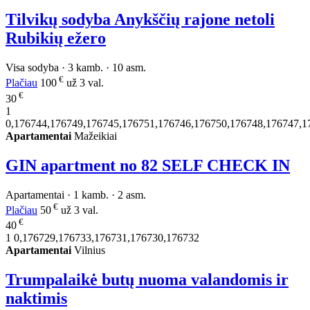
Tilvikų sodyba Anykščių rajone netoli
Rubikių ežero
Visa sodyba · 3 kamb. · 10 asm.
€
Plačiau
100
už 3 val.
€
30
1
0,176744,176749,176745,176751,176746,176750,176748,176747,1
Apartamentai
Mažeikiai
GIN apartment no 82 SELF CHECK IN
Apartamentai · 1 kamb. · 2 asm.
€
Plačiau
50
už 3 val.
€
40
1
0,176729,176733,176731,176730,176732
Apartamentai
Vilnius
Trumpalaikė butų nuoma valandomis ir
naktimis