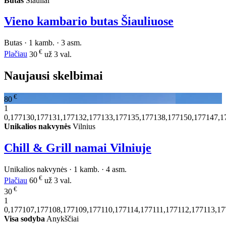
Butas
Šiauliai
Vieno kambario butas Šiauliuose
Butas · 1 kamb. · 3 asm.
€
Plačiau
30
už 3 val.
Naujausi skelbimai
€
80
1
0,177130,177131,177132,177133,177135,177138,177150,177147,1
Unikalios nakvynės
Vilnius
Chill & Grill namai Vilniuje
Unikalios nakvynės · 1 kamb. · 4 asm.
€
Plačiau
60
už 3 val.
€
30
1
0,177107,177108,177109,177110,177114,177111,177112,177113,1
Visa sodyba
Anykščiai