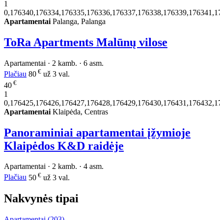
1
0,176340,176334,176335,176336,176337,176338,176339,176341,1
Apartamentai
Palanga, Palanga
ToRa Apartments Malūnų vilose
Apartamentai · 2 kamb. · 6 asm.
€
Plačiau
80
už 3 val.
€
40
1
0,176425,176426,176427,176428,176429,176430,176431,176432,1
Apartamentai
Klaipėda, Centras
Panoraminiai apartamentai įžymioje
Klaipėdos K&D raidėje
Apartamentai · 2 kamb. · 4 asm.
€
Plačiau
50
už 3 val.
Nakvynės tipai
Apartamentai
(203)