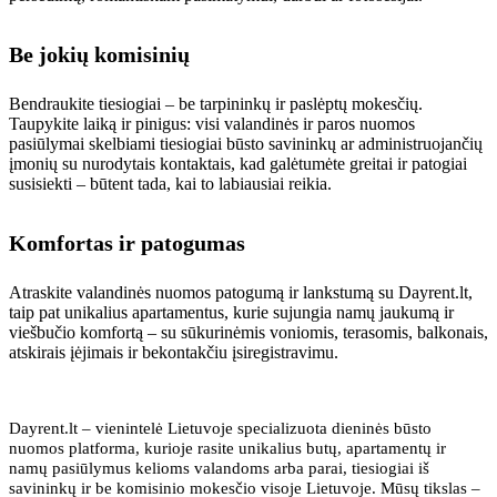
Be jokių komisinių
Bendraukite tiesiogiai – be tarpininkų ir paslėptų mokesčių.
Taupykite laiką ir pinigus: visi valandinės ir paros nuomos
pasiūlymai skelbiami tiesiogiai būsto savininkų ar administruojančių
įmonių su nurodytais kontaktais, kad galėtumėte greitai ir patogiai
susisiekti – būtent tada, kai to labiausiai reikia.
Komfortas ir patogumas
Atraskite valandinės nuomos patogumą ir lankstumą su Dayrent.lt,
taip pat unikalius apartamentus, kurie sujungia namų jaukumą ir
viešbučio komfortą – su sūkurinėmis voniomis, terasomis, balkonais,
atskirais įėjimais ir bekontakčiu įsiregistravimu.
Dayrent.lt – vienintelė Lietuvoje specializuota dieninės būsto
nuomos platforma, kurioje rasite unikalius butų, apartamentų ir
namų pasiūlymus kelioms valandoms arba parai, tiesiogiai iš
savininkų ir be komisinio mokesčio visoje Lietuvoje. Mūsų tikslas –