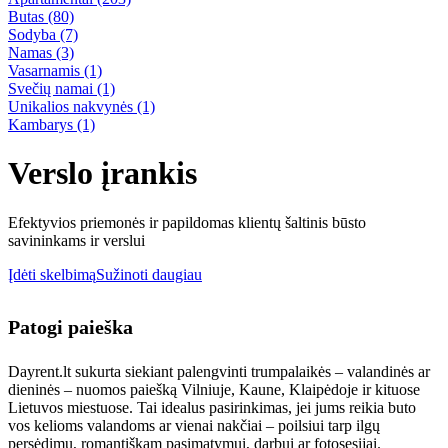
Butas
(80)
Sodyba
(7)
Namas
(3)
Vasarnamis
(1)
Svečių namai
(1)
Unikalios nakvynės
(1)
Kambarys
(1)
Verslo įrankis
Efektyvios priemonės ir papildomas klientų šaltinis būsto
savininkams ir verslui
Įdėti skelbimą
Sužinoti daugiau
Patogi paieška
Dayrent.lt sukurta siekiant palengvinti trumpalaikės – valandinės ar
dieninės – nuomos paiešką Vilniuje, Kaune, Klaipėdoje ir kituose
Lietuvos miestuose. Tai idealus pasirinkimas, jei jums reikia buto
vos kelioms valandoms ar vienai nakčiai – poilsiui tarp ilgų
persėdimų, romantiškam pasimatymui, darbui ar fotosesijai.