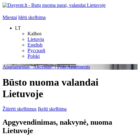
Miestai
Įdėti skelbimą
LT
Kalbos
Lietuvių
English
Русский
Polski
Apartamentas "Akcentas" | Polo Apartments
Būsto nuoma valandai
Lietuvoje
Žiūrėti skelbimus
Įkelti skelbimą
Apgyvendinimas, nakvynė, nuoma
Lietuvoje