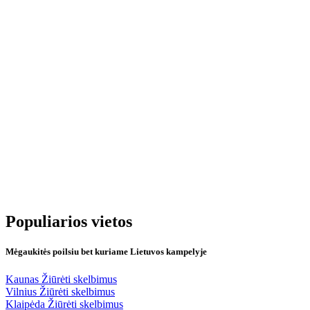
Populiarios vietos
Mėgaukitės poilsiu bet kuriame Lietuvos kampelyje
Kaunas
Žiūrėti skelbimus
Vilnius
Žiūrėti skelbimus
Klaipėda
Žiūrėti skelbimus