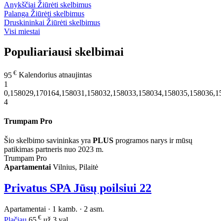
Anykščiai
Žiūrėti skelbimus
Palanga
Žiūrėti skelbimus
Druskininkai
Žiūrėti skelbimus
Visi miestai
Populiariausi skelbimai
€
95
Kalendorius atnaujintas
1
0,158029,170164,158031,158032,158033,158034,158035,158036,1
4
Trumpam Pro
Šio skelbimo savininkas yra
PLUS
programos narys ir mūsų
patikimas partneris nuo 2023 m.
Trumpam Pro
Apartamentai
Vilnius, Pilaitė
Privatus SPA Jūsų poilsiui
22
Apartamentai · 1 kamb. · 2 asm.
€
Plačiau
65
už 3 val.