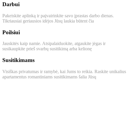
Darbui
Pakeiskite aplinką ir paįvairinkite savo įprastas darbo dienas.
Tikriausiai geriausios idėjos Jūsų laukia būtent čia
Poilsiui
Jauskitės kaip namie. Atsipalaiduokite, atgaukite jėgas ir
susikaupkite prieš svarbų susitikimą arba kelionę
Susitikimams
Visiškas privatumas ir ramybė, kai Jums to reikia. Raskite unikalius
apartamentus romantiniams susitikimams šalia Jūsų