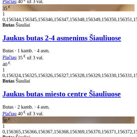
Plačiau
40
už 3 val.
€
35
1
0,156344,156345,156346,156347,156348,156349,156350,156351,1
Butas
Šiauliai
Jaukus butas 2-4 asmenims Šiauliuose
Butas · 1 kamb. · 4 asm.
€
Plačiau
35
už 3 val.
€
40
1
0,156324,156325,156326,156327,156328,156329,156330,156331,1
Butas
Šiauliai
Jaukus butas miesto centre Šiauliuose
Butas · 2 kamb. · 4 asm.
€
Plačiau
40
už 3 val.
€
30
1
0,156365,156366,156367,156368,156369,156370,156371,156372,1