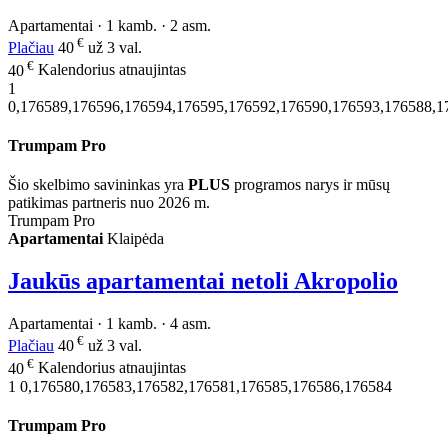
Apartamentai · 1 kamb. · 2 asm.
€
Plačiau
40
už 3 val.
€
40
Kalendorius atnaujintas
1
0,176589,176596,176594,176595,176592,176590,176593,176588,1
Trumpam Pro
Šio skelbimo savininkas yra
PLUS
programos narys ir mūsų
patikimas partneris nuo 2026 m.
Trumpam Pro
Apartamentai
Klaipėda
Jaukūs apartamentai netoli Akropolio
Apartamentai · 1 kamb. · 4 asm.
€
Plačiau
40
už 3 val.
€
40
Kalendorius atnaujintas
1
0,176580,176583,176582,176581,176585,176586,176584
Trumpam Pro