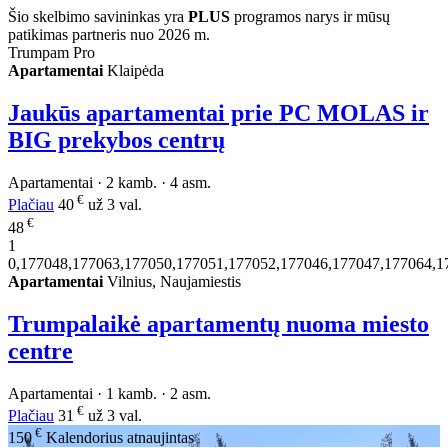
Šio skelbimo savininkas yra
PLUS
programos narys ir mūsų
patikimas partneris nuo 2026 m.
Trumpam Pro
Apartamentai
Klaipėda
Jaukūs apartamentai prie PC MOLAS ir
BIG prekybos centrų
Apartamentai · 2 kamb. · 4 asm.
€
Plačiau
40
už 3 val.
€
48
1
0,177048,177063,177050,177051,177052,177046,177047,177064,1
Apartamentai
Vilnius, Naujamiestis
Trumpalaikė apartamentų nuoma miesto
centre
Apartamentai · 1 kamb. · 2 asm.
€
Plačiau
31
už 3 val.
€
150
Kalendorius atnaujintas